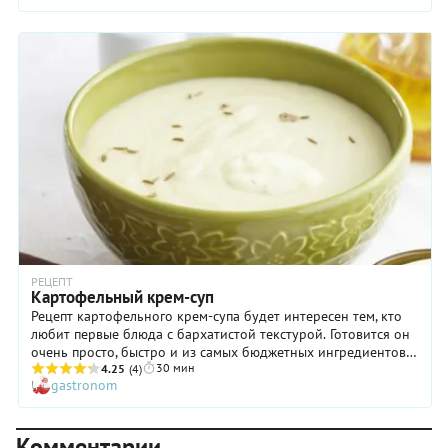
продукты для него вполне бюджетны и есть в каждом
магазине. То есть на сытный обед не придется тратить много
денег и времени. Интересный нюанс рецепта – картофель
варят отдельно, разминают в пюре, соединяют с жареным
луком и потом вместе со сливками добавляют в бульон.
РЕЦЕПТ
Картофельный крем-суп
Рецепт картофельного крем-супа будет интересен тем, кто
любит первые блюда с бархатистой текстурой. Готовится он
очень просто, быстро и из самых бюджетных ингредиентов.
30 мин
Но скучным этот картофельный крем-суп точно не назовешь:
4.25
(4)
gastronom
в его состав входит корень сельдерея, который отвечает за
пикантные ноты во вкусе, а также обжаренный тмин (им
посыпают блюдо перед подачей), придающий пряный
Комментарии
аромат. Ну и, наконец, еще одна «фишка». В тарелки с