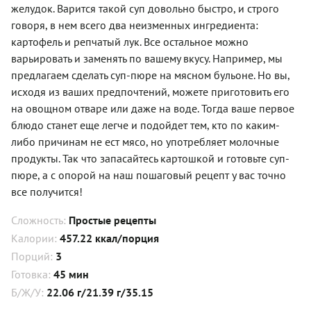
желудок. Варится такой суп довольно быстро, и строго
говоря, в нем всего два неизменных ингредиента:
картофель и репчатый лук. Все остальное можно
варьировать и заменять по вашему вкусу. Например, мы
предлагаем сделать суп-пюре на мясном бульоне. Но вы,
исходя из ваших предпочтений, можете приготовить его
на овощном отваре или даже на воде. Тогда ваше первое
блюдо станет еще легче и подойдет тем, кто по каким-
либо причинам не ест мясо, но употребляет молочные
продукты. Так что запасайтесь картошкой и готовьте суп-
пюре, а с опорой на наш пошаговый рецепт у вас точно
все получится!
Сложность:
Простые рецепты
Калории:
457.22 ккал/порция
Порций:
3
Готовка:
45 мин
Б/Ж/У:
22.06 г/21.39 г/35.15