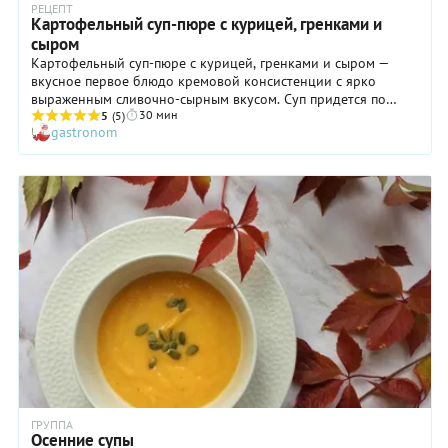
РЕЦЕПТ
Картофельный суп-пюре с курицей, гренками и
сыром
Картофельный суп-пюре с курицей, гренками и сыром —
вкусное первое блюдо кремовой консистенции с ярко
выраженным сливочно-сырным вкусом. Суп придется по
30 мин
душе не только взрослым — дети также оценят его по
5
(5)
gastronom
достоинству, правда, для детского стола имеет смысл
уменьшить количество соли и перца. Этот рецепт позволяет
некоторую свободу интерпретаций: вы можете добавить в
тарелку не только сухарики или гренки, но и подсушенные
дробленые орехи, семечки, обжаренные ломтики
шампиньонов или кусочки хрустящего бекона. Кроме того,
суп можно приготовить с индейкой или с кроликом, не
бойтесь экспериментировать!
ГРУППА
Осенние супы