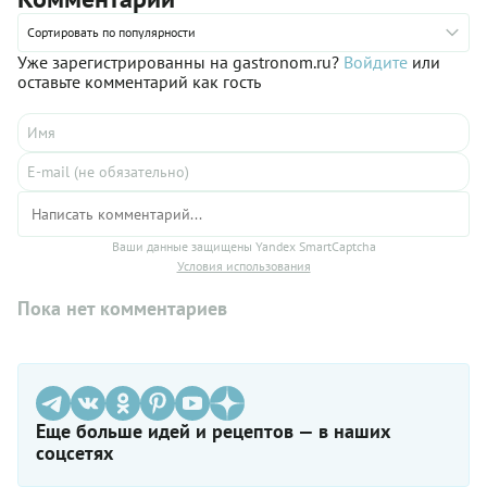
готовым картофельным крем-супом добавляют сметану,
смешанную с укропом! Благодаря этому, блюдо выглядит
Сортировать по популярности
очень аппетитно, а вкус его становится более нежным.
Уже зарегистрированны на gastronom.ru?
Войдите
или
оставьте комментарий как гость
Ваши данные защищены Yandex SmartCaptcha
Условия использования
Пока нет комментариев
Еще больше идей и рецептов — в наших
соцсетях