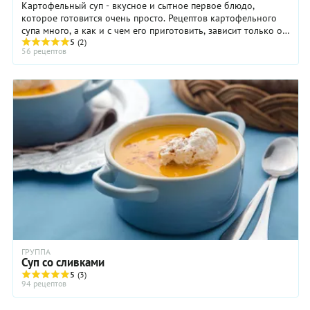
Картофельный суп - вкусное и сытное первое блюдо,
которое готовится очень просто. Рецептов картофельного
супа много, а как и с чем его приготовить, зависит только от
вашего вкуса. Часто картофельный суп готовят на бульоне -
5
(2)
56 рецептов
мясном, овощном или грибном. При этом часто в
картофельный суп добавляют другие ингредиенты - те же
грибы, мясо, овощи или крупы.
ГРУППА
Суп со сливками
5
(3)
94 рецептов