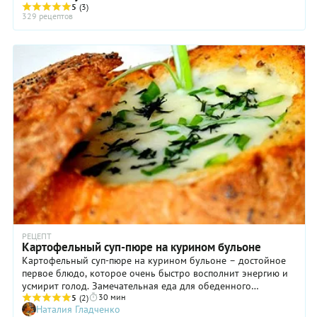
5
(3)
329 рецептов
РЕЦЕПТ
Картофельный суп-пюре на курином бульоне
Картофельный суп-пюре на курином бульоне – достойное
первое блюдо, которое очень быстро восполнит энергию и
усмирит голод. Замечательная еда для обеденного
30 мин
перерыва! При этом суп обладает ярким вкусом, тонким
5
(2)
Наталия Гладченко
ароматом и нежной текстурой. А самое приятное, что