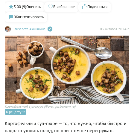
5.00 (9)
Оценить
В избранное
Поделиться
0
Комментировать
Елизавета Акиншина
03 октября 2024 г.
Картофельный суп-пюре
(Фото: gastronom.ru)
К рецепту
Картофельный суп-пюре — то, что нужно, чтобы быстро и
надолго утолить голод, но при этом не перегружать