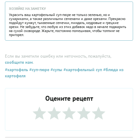
ХОЗЯЙКЕ НА ЗАМЕТКУ
Украсить ваш картофельный суп-пюре не только зеленью, но и
сухариками, а также различными семенами и даже орехами. Прекрасно
подойдут кунжут, тыквенные семечки, миндаль, кедровые и грецкие
орехи. Не забудьте, что любую из этих добавок надо в начале поджарить
на сухой сковороде. Жарьте, постоянно помешивая, чтобы топпинг не
пригорел.
Если вы заметили ошибку или неточность, пожалуйста,
сообщите нам
.
#картофель
#суп-пюре
#супы
#картофельный суп
#блюда из
картофеля
Оцените рецепт