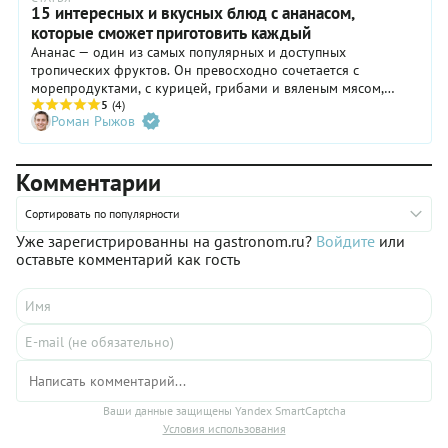
15 интересных и вкусных блюд с ананасом,
которые сможет приготовить каждый
Ананас — один из самых популярных и доступных
тропических фруктов. Он превосходно сочетается с
морепродуктами, с курицей, грибами и вяленым мясом,
добавляя любому блюду приятную сладость и нотку
5
(4)
Роман Рыжов
свежести. Расскажем, какие интересные блюда можно
приготовить с ананасом, и дадим 15 простых проверенных
рецептов.
Комментарии
Сортировать по популярности
Уже зарегистрированны на gastronom.ru?
Войдите
или
оставьте комментарий как гость
Ваши данные защищены Yandex SmartCaptcha
Условия использования