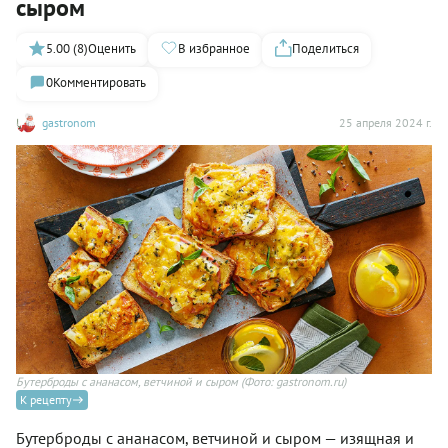
сыром
5.00 (8)
Оценить
В избранное
Поделиться
0
Комментировать
gastronom
25 апреля 2024 г.
Бутерброды с ананасом, ветчиной и сыром
(Фото: gastronom.ru)
К рецепту
Бутерброды с ананасом, ветчиной и сыром — изящная и