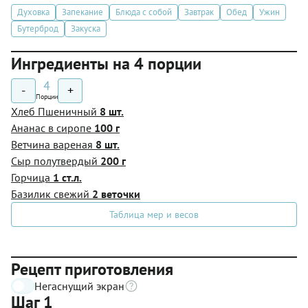
Духовка
Запекание
Блюда с собой
Завтрак
Обед
Ужин
Бутерброд
Закуска
Ингредиенты на 4 порции
4
-
+
Порции
Хлеб Пшеничный
8 шт.
Ананас в сиропе
100 г
Ветчина вареная
8 шт.
Сыр полутвердый
200 г
Горчица
1 ст.л.
Базилик свежий
2 веточки
Таблица мер и весов
Рецепт приготовления
Негаснущий экран
Шаг 1