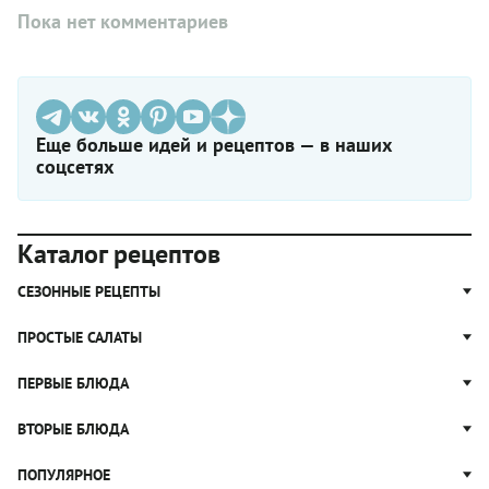
Пока нет комментариев
Еще больше идей и рецептов — в наших
соцсетях
Каталог рецептов
СЕЗОННЫЕ РЕЦЕПТЫ
Рецепты из капусты
ПРОСТЫЕ САЛАТЫ
Блюда с картошкой
Простые салаты
ПЕРВЫЕ БЛЮДА
Рецепты с грибами
Салат Оливье
Яблочные пироги
Щи
ВТОРЫЕ БЛЮДА
Салат Цезарь
Рецепты с клюквой
Борщ
Салат Нисуаз
Котлеты
ПОПУЛЯРНОЕ
Блюда из тыквы
Рассольник