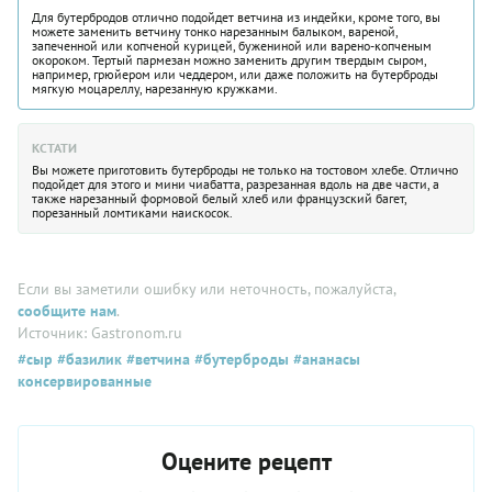
Для бутербродов отлично подойдет ветчина из индейки, кроме того, вы
можете заменить ветчину тонко нарезанным балыком, вареной,
запеченной или копченой курицей, бужениной или варено-копченым
окороком. Тертый пармезан можно заменить другим твердым сыром,
например, грюйером или чеддером, или даже положить на бутерброды
мягкую моцареллу, нарезанную кружками.
КСТАТИ
Вы можете приготовить бутерброды не только на тостовом хлебе. Отлично
подойдет для этого и мини чиабатта, разрезанная вдоль на две части, а
также нарезанный формовой белый хлеб или французский багет,
порезанный ломтиками наискосок.
Если вы заметили ошибку или неточность, пожалуйста,
сообщите нам
.
Источник: Gastronom.ru
#сыр
#базилик
#ветчина
#бутерброды
#ананасы
консервированные
Оцените рецепт