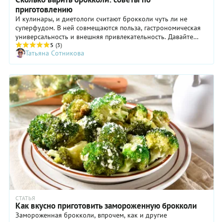
приготовлению
И кулинары, и диетологи считают брокколи чуть ли не
суперфудом. В ней совмещаются польза, гастрономическая
универсальность и внешняя привлекательность. Давайте
подробно обсудим свойства и возможности этой капусты и
5
(3)
Татьяна Сотникова
научимся правильно варить ее кудрявые ярко-зеленые
соцветия.
СТАТЬЯ
Как вкусно приготовить замороженную брокколи
Замороженная брокколи, впрочем, как и другие