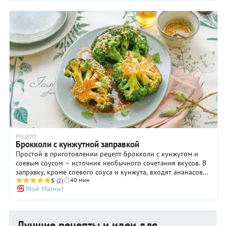
кляром.
РЕЦЕПТ
Брокколи с кунжутной заправкой
Простой в приготовлении рецепт брокколи с кунжутом и
соевым соусом – источник необычного сочетания вкусов. В
заправку, кроме соевого соуса и кунжута, входят ананасовый
40 мин
сок, кунжутное масло и чеснок. В готовой заправке, которая
5
(2)
Мой Магнит
уваривается в три раза, ингредиенты создадут симфонию с
новым неожиданным вкусом, которая очень украсит
бланшированные и обжаренные на сливочном масле
соцветия брокколи. Следите за временем, чтобы соцветия не
Лучшие рецепты и идеи для