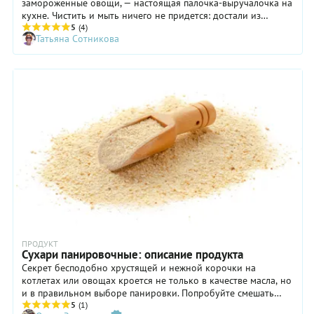
замороженные овощи, — настоящая палочка-выручалочка на
кухне. Чистить и мыть ничего не придется: достали из
упаковки и готовьте себе на здоровье. Расскажем, как
5
(4)
Татьяна Сотникова
правильно использовать замороженную брокколи и что
можно с ней приготовить.
ПРОДУКТ
Сухари панировочные: описание продукта
Секрет бесподобно хрустящей и нежной корочки на
котлетах или овощах кроется не только в качестве масла, но
и в правильном выборе панировки. Попробуйте смешать
классические панировочные сухари с мелко молотыми
5
(1)