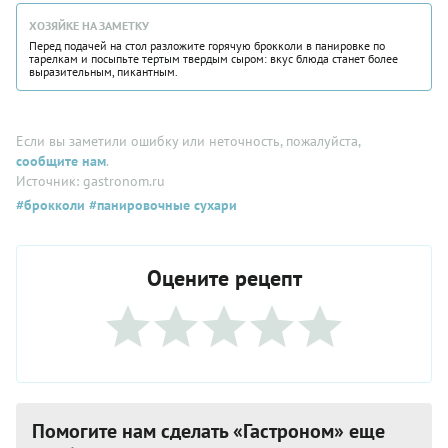
ХОЗЯЙКЕ НА ЗАМЕТКУ
Перед подачей на стол разложите горячую брокколи в панировке по
тарелкам и посыпьте тертым твердым сыром: вкус блюда станет более
выразительным, пикантным.
Если вы заметили ошибку или неточность, пожалуйста,
сообщите нам
.
Источник: gastronom.ru
#брокколи
#панировочные сухари
Оцените рецепт
Помогите нам сделать «Гастроном» еще