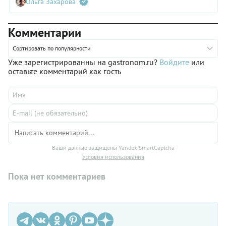
Ольга Захарова
орехами или семенами кунжута — этот простой трюк
кардинально преобразит даже самое простое блюдо,
добавив новые оттенки вкуса и аромата.
Комментарии
Сортировать по популярности
Уже зарегистрированны на gastronom.ru?
Войдите
или
оставьте комментарий как гость
Ваши данные защищены Yandex SmartCaptcha
Условия использования
Пока нет комментариев