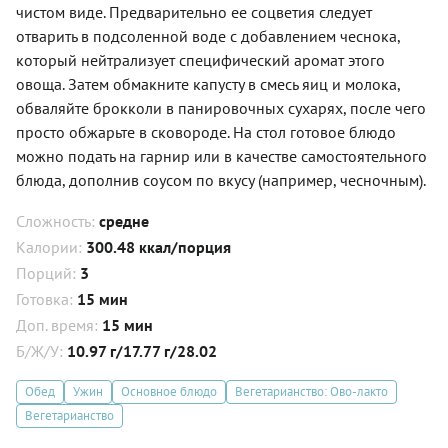
чистом виде. Предварительно ее соцветия следует
отварить в подсоленной воде с добавлением чеснока,
который нейтрализует специфический аромат этого
овоща. Затем обмакните капусту в смесь яиц и молока,
обваляйте брокколи в панировочных сухарях, после чего
просто обжарьте в сковороде. На стол готовое блюдо
можно подать на гарнир или в качестве самостоятельного
блюда, дополнив соусом по вкусу (например, чесночным).
Сложность:
средне
Калории:
300.48 ккал/порция
Порций:
3
Готовка:
15 мин
Доп. время:
15 мин
Б/Ж/У:
10.97 г/17.77 г/28.02
Обед
Ужин
Основное блюдо
Вегетарианство: Ово-лакто
Вегетарианство