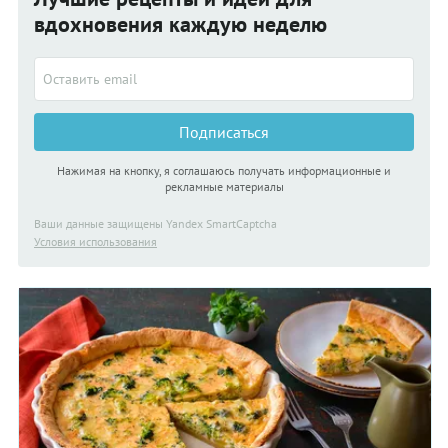
переготовились и остались яркими и хрустящими.
вдохновения каждую неделю
Подписаться
Нажимая на кнопку, я соглашаюсь получать информационные и
рекламные материалы
Ваши данные защищены Yandex SmartCaptcha
Условия использования