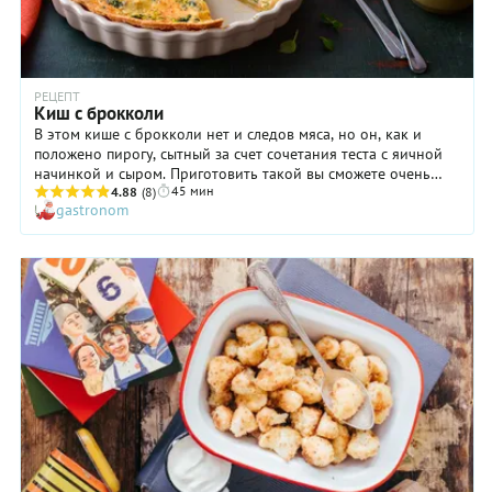
РЕЦЕПТ
Киш с брокколи
В этом кише с брокколи нет и следов мяса, но он, как и
положено пирогу, сытный за счет сочетания теста с яичной
начинкой и сыром. Приготовить такой вы сможете очень
45 мин
быстро, особенно если решите использовать покупное тесто
4.88
(8)
gastronom
для основы. Подробнее об использовании готового теста в
нашем рецепте — песочного или слоеного — читайте в
совете ниже. Кстати, пирог станет прекрасным решением для
мам, которые хотели бы ненавязчиво познакомить своих
детей с капустой брокколи. Предлагаем рецепт киша с
брокколи.