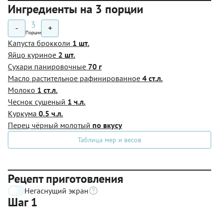
Ингредиенты на 3 порции
3
-
+
Порции
Капуста брокколи
1 шт.
Яйцо куриное
2 шт.
Сухари панировочные
70 г
Масло растительное рафинированное
4 ст.л.
Молоко
1 ст.л.
Чеснок сушеный
1 ч.л.
Куркума
0.5 ч.л.
Перец чёрный молотый
по вкусу
Таблица мер и весов
Рецепт приготовления
Негаснущий экран
Шаг 1