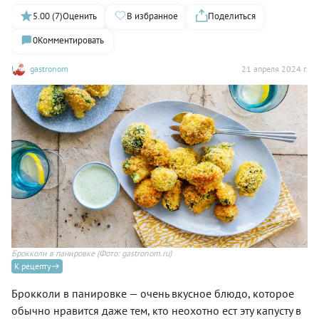
5.00 (7)
Оценить
В избранное
Поделиться
0
Комментировать
gastronom
21 апреля 2024 г.
Брокколи в панировке
(Фото: gastronom.ru)
К рецепту
Брокколи в панировке — очень вкусное блюдо, которое
обычно нравится даже тем, кто неохотно ест эту капусту в