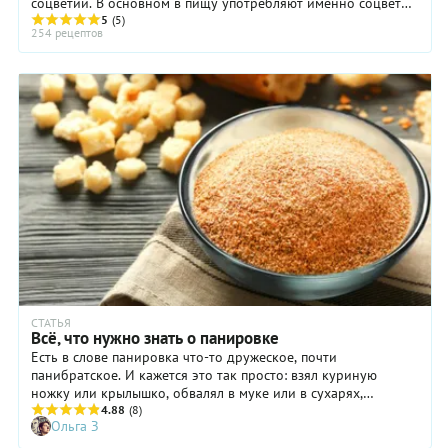
соцветий. В основном в пищу употребляют именно соцветия,
хотя листья брокколи тоже съедобны.
5
(5)
254 рецептов
СТАТЬЯ
Всё, что нужно знать о панировке
Есть в слове панировка что-то дружеское, почти
панибратское. И кажется это так просто: взял куриную
ножку или крылышко, обвалял в муке или в сухарях,
обжарил до готовности, а потом сидишь, ешь и радуешься. А
4.88
(8)
Ольга З
вот и нет! В чём обвалять курицу – будем разбираться
подробно! И бонусом: сообщим подробности работы с