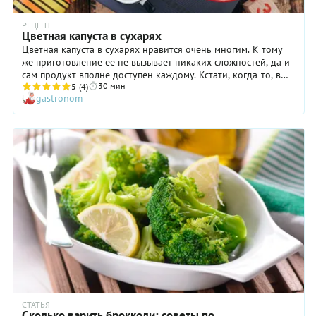
РЕЦЕПТ
Цветная капуста в сухарях
Цветная капуста в сухарях нравится очень многим. К тому
же приготовление ее не вызывает никаких сложностей, да и
сам продукт вполне доступен каждому. Кстати, когда-то, в
30 мин
советское время цветная капуста была едва ли не
5
(4)
gastronom
экзотическим овощем: она не продавалась круглогодично, и
купить ее можно было только ранней осенью. Возможно, в
этом и кроется причина меньшей популярности цветной
капусты по сравнению с обычной белокочанной. Но времена
изменились, и сейчас каждый может приобрести этот овощ и
приготовить. Вот тут-то и пригодится наш рецепт! Цветная
капуста в корочке из белых сухарей, поджаренная на
сливочном масле, дивно хороша — и как гарнир, и как
самостоятельное блюдо.
СТАТЬЯ
Сколько варить брокколи: советы по