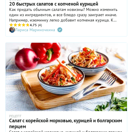
20 быстрых салатов с копченой курицей
Как придать обычным салатам новизны? Можно изменить
один из ингредиентов, и все блюдо сразу заиграет иначе.
Например, изюминку легко добавит копченая курица. К
счастью, она продается уже готовой. Это значит, что все
4.75
(4)
Лариса Мариночкина
салаты можно приготовить быстро и просто. Сочное филе,
румяные ножки или бедра с аппетитным ароматом дымка
сочетаются с грибами и бобовыми, с фруктами и ягодами, с
морковкой по-корейски и другими овощами. Больше
интересных сочетаний вы найдете в нашей подборке
небанальных вкусных салатов.
РЕЦЕПТ
Cалат с корейской морковью, курицей и болгарским
перцем