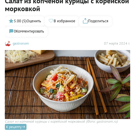
Салат из копченой курицы с корейской
морковкой
5.00 (5)
Оценить
В избранное
Поделиться
0
Комментировать
gastronom
07 марта 2024 г.
Салат из копченой курицы с корейской морковкой
(Фото: gastronom.ru)
К рецепту