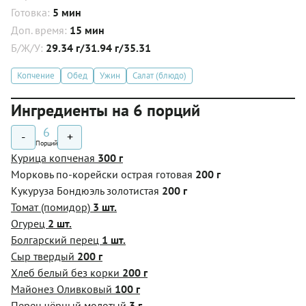
Готовка:
5 мин
Доп. время:
15 мин
Б/Ж/У:
29.34 г/31.94 г/35.31
Копчение
Обед
Ужин
Салат (блюдо)
Ингредиенты на 6 порций
6
-
+
Порций
Курица копченая
300 г
Морковь по-корейски острая готовая
200 г
Кукуруза Бондюэль золотистая
200 г
Томат (помидор)
3 шт.
Огурец
2 шт.
Болгарский перец
1 шт.
Сыр твердый
200 г
Хлеб белый без корки
200 г
Майонез Оливковый
100 г
Перец чёрный молотый
3 г