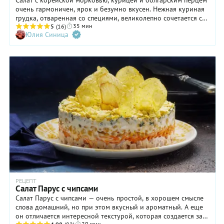
Cалат с корейской морковью, курицей и болгарским перцем
очень гармоничен, ярок и безумно вкусен. Нежная куриная
грудка, отваренная со специями, великолепно сочетается с
35 мин
пряной хрустящей морковкой по-корейски, сочным сладким
5
(16)
Юлия Синица
перцем и пикантным маринованным луком. Морковка по-
корейски заслуживает отдельных дифирамбов. Мало того,
что она самодостаточна и всеми любима, так еще она
прекрасно работает в самых разных салатах — от овощных
до мясных. Этим стоит активно пользоваться. Морковку для
салата вы можете купить готовую в магазине или сделать
самим по любимому рецепту.
РЕЦЕПТ
Салат Парус с чипсами
Салат Парус с чипсами — очень простой, в хорошем смысле
слова домашний, но при этом вкусный и ароматный. А еще
он отличается интересной текстурой, которая создается за
20 мин