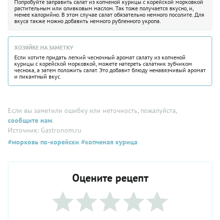
Попробуйте заправить салат из копченой курицы с корейской морковкой
растительным или оливковым маслом. Так тоже получается вкусно, и,
менее калорийно. В этом случае салат обязательно немного посолите. Для
вкуса также можно добавить немного рубленного укропа.
ХОЗЯЙКЕ НА ЗАМЕТКУ
Если хотите придать легкий чесночный аромат салату из копченой
курицы с корейской морковкой, можете натереть салатник зубчиком
чеснока, а затем положить салат. Это добавит блюду ненавязчивый аромат
и пикантный вкус.
Если вы заметили ошибку или неточность, пожалуйста,
сообщите нам
.
Источник: Gastronom.ru
#морковь по-корейски
#копченая курица
Оцените рецепт