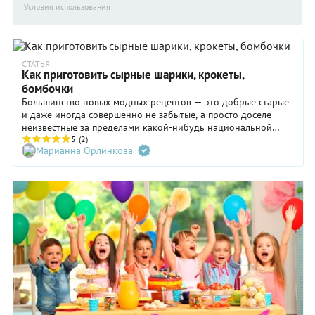
Условия использования
СТАТЬЯ
Как приготовить сырные шарики, крокеты,
бомбочки
Большинство новых модных рецептов — это добрые старые
и даже иногда совершенно не забытые, а просто доселе
неизвестные за пределами какой-нибудь национальной
кухни. Именно так и произошло с вирусными рецептами
5
(2)
Марианна Орлинкова
горячей закуски из сыра. Обычно ее называют сырные
шарики или сырные бомбочки. Откуда же взялись эти
бомбочки и как их готовить?