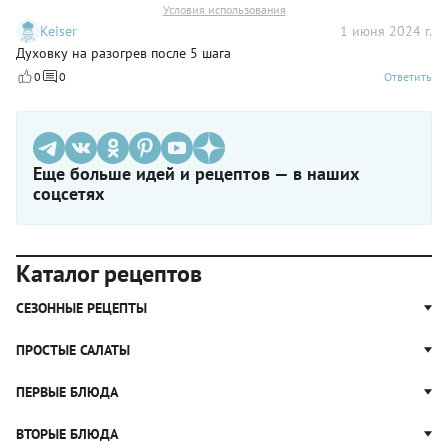
Условия использования
Keiser
1 июня 2024 г.
Духовку на разогрев после 5 шага
0
0
Ответить
Еще больше идей и рецептов — в наших
соцсетях
Каталог рецептов
СЕЗОННЫЕ РЕЦЕПТЫ
Рецепты из капусты
ПРОСТЫЕ САЛАТЫ
Блюда с картошкой
Простые салаты
ПЕРВЫЕ БЛЮДА
Рецепты с грибами
Салат Оливье
Яблочные пироги
Щи
ВТОРЫЕ БЛЮДА
Салат Цезарь