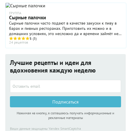
тонкости приготовления дрожжевого теста, известные
только итальянцам.
ГРУППА
Сырные палочки
Сырные палочки часто подают в качестве закуски к пиву в
барах и пивных ресторанах. Приготовить их можно и в
домашних условиях, это несложно да и времени займёт не
больше часа. К тому же сырные палочки ...
5
(3)
24 рецептов
Лучшие рецепты и идеи для
вдохновения каждую неделю
Подписаться
Нажимая на кнопку, я соглашаюсь получать информационные и
рекламные материалы
Ваши данные защищены Yandex SmartCaptcha