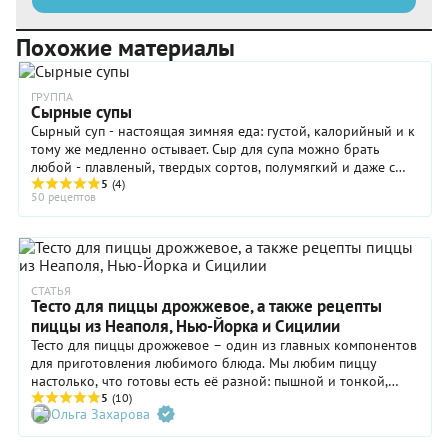
Похожие материалы
ГРУППА
Сырные супы
Сырный суп - настоящая зимняя еда: густой, калорийный и к
тому же медленно остывает. Сыр для супа можно брать
любой - плавленый, твердых сортов, полумягкий и даже с
плесенью. Чем "насытить" такой суп ...
5
(4)
50 рецептов
СТАТЬЯ
Тесто для пиццы дрожжевое, а также рецепты
пиццы из Неаполя, Нью-Йорка и Сицилии
Тесто для пиццы дрожжевое – один из главных компонентов
для приготовления любимого блюда. Мы любим пиццу
настолько, что готовы есть её разной: пышной и тонкой,
круглой и прямоугольной и знаем, что дрожжи очень важны
5
(10)
Ольга Захарова
для её теста. Мы поговорили с фанатом пиццы – синьором
Марчелло Стоцци, потомственным поваром из Рима и узнали