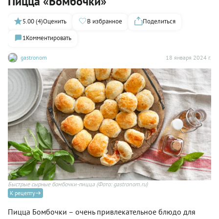
Пицца «Бомбочки»
5.00 (4)
Оценить
В избранное
Поделиться
1
Комментировать
gastronom
18 января 2024 г.
Быстрые сырные бомбочки-пицца
(Фото: gastronom.ru)
К рецепту
Пицца Бомбочки – очень привлекательное блюдо для