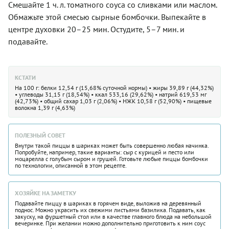
Смешайте 1 ч. л. томатного соуса со сливками или маслом.
Обмажьте этой смесью сырные бомбочки. Выпекайте в
центре духовки 20–25 мин. Остудите, 5–7 мин. и
подавайте.
КСТАТИ
На 100 г: белки 12,54 г (15,68% суточной нормы) • жиры 39,89 г (44,32%)
• углеводы 31,15 г (18,54%) • ккал 533,16 (29,62%) • натрий 619,53 мг
(42,73%) • общий сахар 1,03 г (2,06%) • НЖК 10,58 г (52,90%) • пищевые
волокна 1,39 г (4,63%)
ПОЛЕЗНЫЙ СОВЕТ
Внутри такой пиццы в шариках может быть совершенно любая начинка.
Попробуйте, например, такие варианты: сыр с курицей и песто или
моцарелла с голубым сыром и грушей. Готовьте любые пиццы бомбочки
по технологии, описанной в этом рецепте.
ХОЗЯЙКЕ НА ЗАМЕТКУ
Подавайте пиццу в шариках в горячем виде, выложив на деревянный
поднос. Можно украсить их свежими листьями базилика. Подавать, как
закуску, на фуршетный стол или в качестве главного блюда на небольшой
вечеринке. При желании можно дополнительно приготовить к ним соус