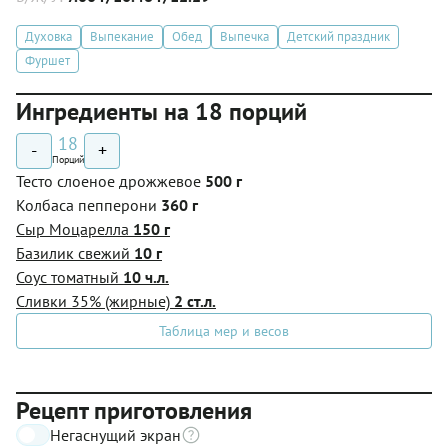
Духовка
Выпекание
Обед
Выпечка
Детский праздник
Фуршет
Ингредиенты на 18 порций
18
-
+
Порций
Тесто слоеное дрожжевое
500 г
Колбаса пепперони
360 г
Сыр Моцарелла
150 г
Базилик свежий
10 г
Соус томатный
10 ч.л.
Сливки 35% (жирные)
2 ст.л.
Таблица мер и весов
Рецепт приготовления
Негаснущий экран