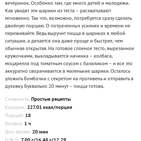
вечеринок. Особенно там, где много детей и молодежи.
Как увидят эти шарики из теста – расхватывают
мгновенно. Так что, возможно, потребуется сразу сделать
двойную порцию. О потраченных усилиях и времени не
переживайте. Ведь выручит пицца в шариках в любой
ситуации, а делается она даже проще и быстрее, чем
обычная открытая. На готовое слоеное тесто, вырезанное
кружочками, выкладывается начинка – колбаса,
моцарелла под томатным соусом с базиликом – и все это
аккуратно сворачивается в маленькие шарики. Осталось
уложить бомбочки с секретом на противень и отправить в
духовку. Буквально 20 минут – пицца готова.
Сложность:
Простые рецепты
Калории:
227.01 ккал/порция
Порций:
18
Готовка:
1 ч
Доп. время:
20 мин
Б/Ж/У:
7.00 г/16.48 г/12.29