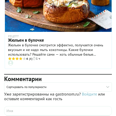
РЕЦЕПТ
Жюльен в булочке
Жюльен в булочке смотрится эффектно, получается очень
вкусным и не надо мыть кокотницы. Какие булочки
использовать? Решайте сами — хоть обычные белые
1 ч
сдобные, хоть ржаные или даже бриошь, главное, чтобы
4
(4)
начинка сочеталась по вкусу с хлебной чашечкой. В нашем
рецепте мы советуем вам смазывать "кокотницы" яйцом, но
это делать необязательно, можно и так слегка посушить
Комментарии
булочку изнутри. А если у вас плотный, не слишком
пористый мякиш, да и жюльен достаточно густой, то можно
пропустить шаг с подсушиванием.
Сортировать по популярности
Уже зарегистрированны на gastronom.ru?
Войдите
или
оставьте комментарий как гость