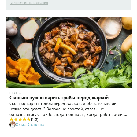
Условия использования
СТАТЬЯ
Сколько нужно варить грибы перед жаркой
Сколько варить грибы перед жаркой, и обязательно ли
нужно это делать? Вопрос не простой, ответы не
однозначные. С той благодатной поры, когда грибы росли в
экологически чистых местах, прошло много времени. Это
5
(3)
Ольга Сюткина
наши предки могли не опасаться собирать грибы вдоль
дороги, по которой передвигаются только телеги с
лошадьми, да и те не часто. Сейчас стоит задуматься и