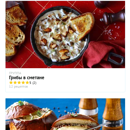
тщательно разобраться, какие грибы нужно варить
обязательно, а какие сразу отправлять на сковородку.
ГРУППА
Грибы в сметане
5
(2)
12 рецептов