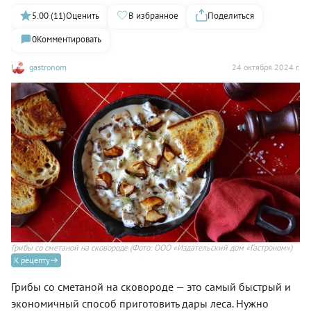
5.00 (11)
Оценить
В избранное
Поделиться
0
Комментировать
gastronom
24 октября 2024 г.
Грибы со сметаной на сковороде
(Фото: ООО «Издательский дом «Гастроном»)
К рецепту
Грибы со сметаной на сковороде — это самый быстрый и
экономичный способ приготовить дары леса. Нужно