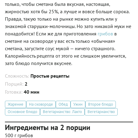
только, чтобы сметана была вкусная, настоящая,
жирностью хотя бы 25%, а лучше и вовсе больше сорока.
Правда, такую только на рынке можно купить или у
знакомой старушки-молочницы. Но зато никакой муки не
понадобится! Если же для приготовления
грибов
в
сметане на сковороде у вас есть только «обычная»
сметана, загустите соус мукой — ничего страшного.
Калорийность рецепта от этого не слишком увеличится,
зато блюдо получится вкуснее.
Сложность:
Простые рецепты
Порций:
2
Готовка:
40 мин
Жарение
На сковороде
Обед
Ужин
Второе блюдо
Основное блюдо
Вегетарианство: Лакто
Вегетарианство
Ингредиенты на 2 порции
500 г грибов