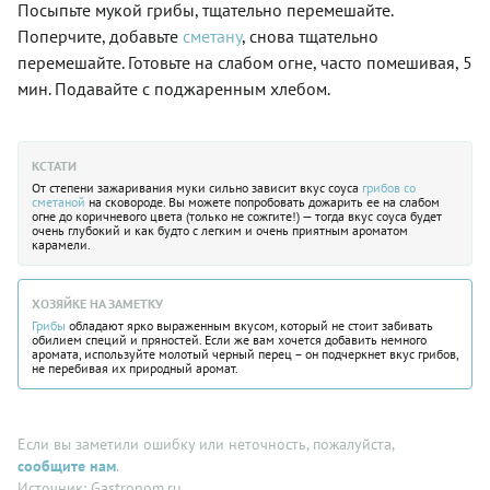
Посыпьте мукой грибы, тщательно перемешайте.
Поперчите, добавьте
сметану
, снова тщательно
перемешайте. Готовьте на слабом огне, часто помешивая, 5
мин. Подавайте с поджаренным хлебом.
КСТАТИ
От степени зажаривания муки сильно зависит вкус соуса
грибов со
сметаной
на сковороде. Вы можете попробовать дожарить ее на слабом
огне до коричневого цвета (только не сожгите!) — тогда вкус соуса будет
очень глубокий и как будто с легким и очень приятным ароматом
карамели.
ХОЗЯЙКЕ НА ЗАМЕТКУ
Грибы
обладают ярко выраженным вкусом, который не стоит забивать
обилием специй и пряностей. Если же вам хочется добавить немного
аромата, используйте молотый черный перец – он подчеркнет вкус грибов,
не перебивая их природный аромат.
Если вы заметили ошибку или неточность, пожалуйста,
сообщите нам
.
Источник: Gastronom.ru