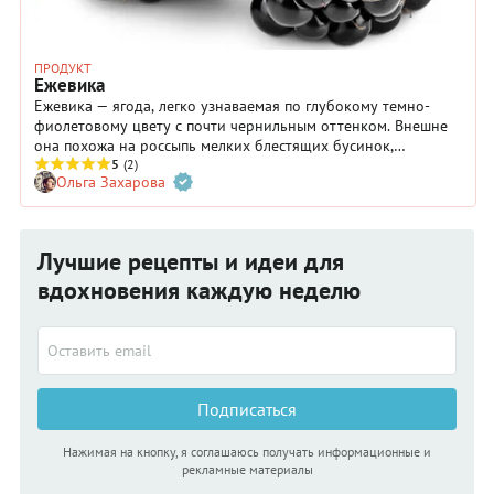
ПРОДУКТ
Ежевика
Ежевика — ягода, легко узнаваемая по глубокому темно-
фиолетовому цвету с почти чернильным оттенком. Внешне
она похожа на россыпь мелких блестящих бусинок,
собранных в небольшие плотные грозди. Ее даже можно
5
(2)
Ольга Захарова
спутать с малиной, если не обращать внимания на цвет и
характерный сизоватый налет. Да и на вкус ежевика сильно
отличается от малины: она изысканно терпкая.
Лучшие рецепты и идеи для
вдохновения каждую неделю
Подписаться
Нажимая на кнопку, я соглашаюсь получать информационные и
рекламные материалы