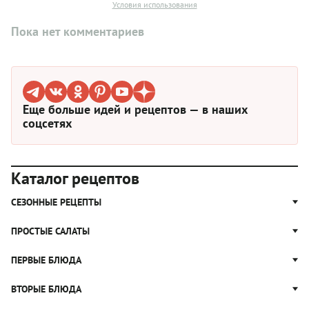
Условия использования
Пока нет комментариев
Еще больше идей и рецептов — в наших
соцсетях
Каталог рецептов
СЕЗОННЫЕ РЕЦЕПТЫ
Рецепты из капусты
ПРОСТЫЕ САЛАТЫ
Блюда с картошкой
Простые салаты
ПЕРВЫЕ БЛЮДА
Рецепты с грибами
Салат Оливье
Яблочные пироги
Щи
ВТОРЫЕ БЛЮДА
Салат Цезарь
Рецепты с клюквой
Борщ