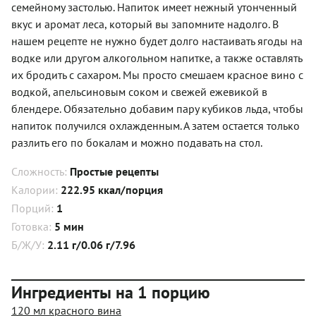
семейному застолью. Напиток имеет нежный утонченный
вкус и аромат леса, который вы запомните надолго. В
нашем рецепте не нужно будет долго настаивать ягоды на
водке или другом алкогольном напитке, а также оставлять
их бродить с сахаром. Мы просто смешаем красное вино с
водкой, апельсиновым соком и свежей ежевикой в
блендере. Обязательно добавим пару кубиков льда, чтобы
напиток получился охлажденным. А затем остается только
разлить его по бокалам и можно подавать на стол.
Сложность:
Простые рецепты
Калории:
222.95 ккал/порция
Порций:
1
Готовка:
5 мин
Б/Ж/У:
2.11 г/0.06 г/7.96
Ингредиенты на 1 порцию
120 мл красного вина