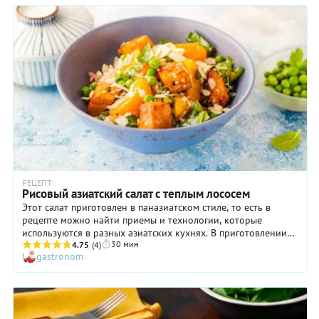
РЕЦЕПТ
Рисовый азиатский салат с теплым лососем
Этот салат приготовлен в паназиатском стиле, то есть в
рецепте можно найти приемы и технологии, которые
используются в разных азиатских кухнях. В приготовлении
30 мин
рыбы легко угадывается японское влияние, а вот добавление
4.75
(4)
gastronom
фруктов в салат скорее пришло из тайской кухни.