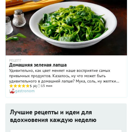
РЕЦЕПТ
Домашняя зеленая лапша
Удивительно, как цвет меняет наше восприятие самых
привычных продуктов. Казалось, ну что может быть
удивительного в домашней лапше? Мука, соль, ну желтки
15 мин
для разнообразия. А с добавлением шпината происходит
5
(4)
gastronom
небольшое чудо – и все хотят еще! Можете разделить
базовое тесто на три части, шпинат добавить в одну, а в
оставшиеся – морковный сок и томатный соус, получится
еще краше.
Лучшие рецепты и идеи для
вдохновения каждую неделю