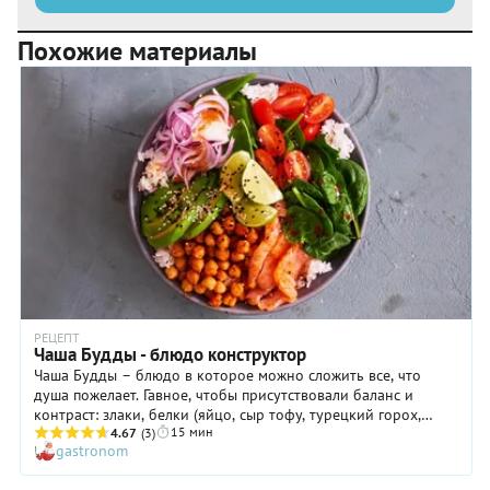
Похожие материалы
РЕЦЕПТ
Чаша Будды - блюдо конструктор
Чаша Будды – блюдо в которое можно сложить все, что
душа пожелает. Гавное, чтобы присутствовали баланс и
контраст: злаки, белки (яйцо, сыр тофу, турецкий горох,
15 мин
фасоль), овощи – вареные и сырые. Важно, чтобы еда была
4.67
(3)
gastronom
«живой» и чтобы глаз радовался (возрадовался бы и у
Будды), так что не забудьте взять самую красивую миску.