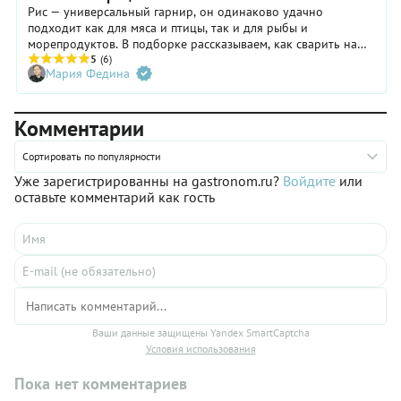
Рис — универсальный гарнир, он одинаково удачно
подходит как для мяса и птицы, так и для рыбы и
морепродуктов. В подборке рассказываем, как сварить на
гарнир рассыпчатый рис, а также как сделать его еще
5
(6)
Мария Федина
вкуснее и интереснее. Нам помогут в этом зелень, крупы,
бобовые, овощи, грибы, пряности и специи.
Комментарии
Сортировать по популярности
Уже зарегистрированны на gastronom.ru?
Войдите
или
оставьте комментарий как гость
Ваши данные защищены Yandex SmartCaptcha
Условия использования
Пока нет комментариев