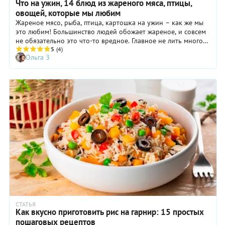
Что на ужин, 14 блюд из жареного мяса, птицы,
овощей, которые мы любим
Жареное мясо, рыба, птица, картошка на ужин – как же мы
это любим! Большинство людей обожает жареное, и совсем
не обязательно это что-то вредное. Главное не лить много
масла и не перекалять сковороду – тогда у блюд получается
5
(4)
Ольга З
аппетитная румяная корочка, насыщенный вкус и
замечательный аромат. И вполне можно обойтись без
банальноых картошки фри или куриных крылышек, гораздо
интереснее приготовить на сковороде что-то новое.
Делимся идеями.
СТАТЬЯ
Как вкусно приготовить рис на гарнир: 15 простых
пошаговых рецептов