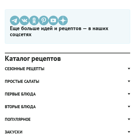
Еще больше идей и рецептов — в наших
соцсетях
Каталог рецептов
СЕЗОННЫЕ РЕЦЕПТЫ
Рецепты из капусты
ПРОСТЫЕ САЛАТЫ
Блюда с картошкой
Простые салаты
ПЕРВЫЕ БЛЮДА
Рецепты с грибами
Салат Оливье
Яблочные пироги
Щи
ВТОРЫЕ БЛЮДА
Салат Цезарь
Рецепты с клюквой
Борщ
Салат Нисуаз
Котлеты
ПОПУЛЯРНОЕ
Блюда из тыквы
Рассольник
Салат Мимоза
Плов
Гороховый суп
Пицца
ЗАКУСКИ
Крабовый салат
Пельмени