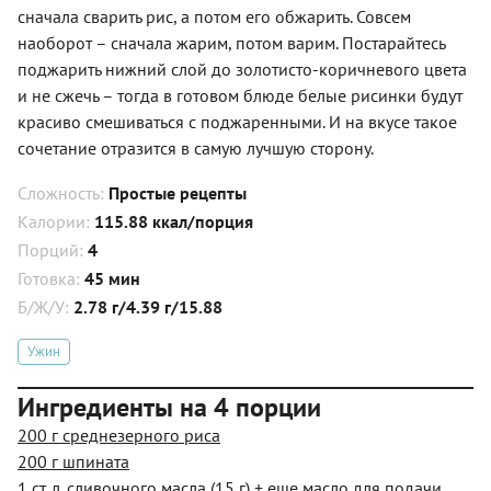
сначала сварить рис, а потом его обжарить. Совсем
наоборот – сначала жарим, потом варим. Постарайтесь
поджарить нижний слой до золотисто-коричневого цвета
и не сжечь – тогда в готовом блюде белые рисинки будут
красиво смешиваться с поджаренными. И на вкусе такое
сочетание отразится в самую лучшую сторону.
Сложность:
Простые рецепты
Калории:
115.88 ккал/порция
Порций:
4
Готовка:
45 мин
Б/Ж/У:
2.78 г/4.39 г/15.88
Ужин
Ингредиенты на 4 порции
200 г среднезерного риса
200 г шпината
1 ст. л. сливочного масла (15 г) + еще масло для подачи