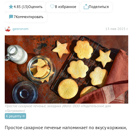
4.85 (13)
Оценить
В избранное
Поделиться
7
Комментировать
gastronom
13 мая 2025 г.
Простое сахарное печенье, заходник
(Фото: ООО «Издательский дом
«Гастроном»)
К рецепту
Простое сахарное печенье напоминает по вкусу коржики,