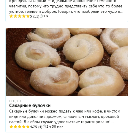
Крендель сахарный — идеальное дополнение семейного
чаепития, потому что трудно представить себе что-то более
уютное, теплое и доброе. Говорят, что изобрели это чудо в
1 ч
Германии, где знают толк в ...
5
(11)
РЕЦЕПТ
Сахарные булочки
Сахарные булочки можно подать к чаю или кофе, в чистом
виде или дополнив джемом, сливочным маслом, ореховой
пастой. В любом случае удовольствие гарантировано!
2 ч 30 мин
Готовятся сахарные булочки очень просто и ...
4.75
(4)