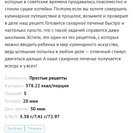
которые в советские времена продавались повсеместно и
стоили сущие копейки. Поэтому если вы хотите совершить
кулинарное путешествие в прошлое, возьмите и проверьте
в деле наш рецепт. Готовится сахарное печенье быстро и
настолько просто, что с такой задачей справится даже
школьник. Кстати, это один из тех рецептов, с которых
можно вводить ребенка в мир кулинарного искусства,
ведь успешная попытка в любом деле — отличный стимул
двигаться дальше. А наше сахарное печенье получается
всегда и у всех!
Сложность:
Простые рецепты
Калории:
378.22 ккал/порция
Порций:
5
Готовка:
20 мин
Доп. время:
30 мин
Б/Ж/У:
5.38 г/7.41 г/72.97
Выпечка
Печенье