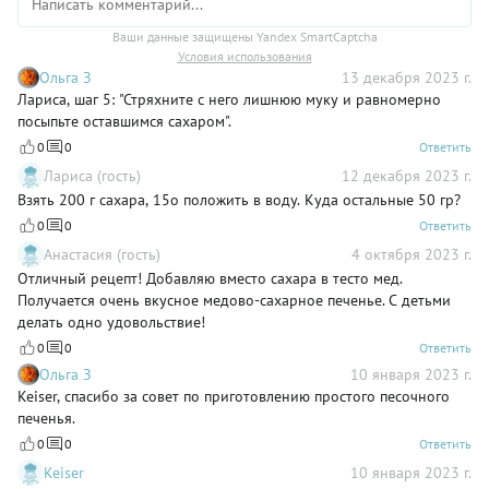
Ваши данные защищены Yandex SmartCaptcha
Условия использования
Ольга З
13 декабря 2023 г.
Лариса, шаг 5: "Стряхните с него лишнюю муку и равномерно
посыпьте оставшимся сахаром".
0
0
Ответить
Лариса (гость)
12 декабря 2023 г.
Взять 200 г сахара, 15о положить в воду. Куда остальные 50 гр?
0
0
Ответить
Анастасия (гость)
4 октября 2023 г.
Отличный рецепт! Добавляю вместо сахара в тесто мед.
Получается очень вкусное медово-сахарное печенье. С детьми
делать одно удовольствие!
0
0
Ответить
Ольга З
10 января 2023 г.
Keiser, спасибо за совет по приготовлению простого песочного
печенья.
0
0
Ответить
Keiser
10 января 2023 г.