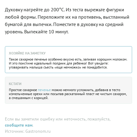
Духовку нагрейте до 200°C. Из теста вырежьте фигурки
любой формы. Переложите их на противень, выстланный
бумагой для выпечки. Поместите в духовку на средний
уровень. Выпекайте 10 минут.
ХОЗЯЙКЕ НА ЗАМЕТКУ
Такое сахарное печенье особенно вкусно есть, запивая хорошим молоком.
И это поистине идеальный полдник для ребенка! Вот увидите:
уговаривать малыша съесть «еще немножко» не понадобится.
КСТАТИ
Простое сахарное
печенье
можно немного усложнить, добавив в тесто
измельченные орехи или посыпав раскатанный пласт не чистым сахаром,
а смешанным с корицей.
Если вы заметили ошибку или неточность, пожалуйста,
сообщите нам
.
Источник: Gastronom.ru