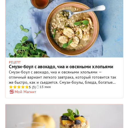
РЕЦЕПТ
Смузи-боул с авокадо, чиа и овсяными хлопьями
Смузи-боул с авокадо, чиа и овсяными хлопьями —
отличный вариант легкого завтрака, который готовится так
же быстро, как и съедается. Смузи-боулы, блюда, богатые
15 мин
полезными фруктами, ягодами и семенами, особенно
5
(3)
Мой Магнит
популярны на Бали. В жару и правда хочется начинать день
с освежающей и полезной еды. Последние несколько лет
смузи-боулы стали популярны и в России, особенно в сезон,
когда все ингредиенты легко купить в любом магазине, они
на пике спелости и вкуса. Растительное молоко для этого
рецепта можно выбрать по вкусу, но, учитывая состав,
идеально подойдет овсяное и кокосовое. Плюс вы в праве