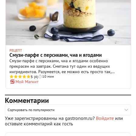
добавлять другие семена, например, кунжут, если найдутся
под рукой.
РЕЦЕПТ
Смузи-парфе с персиками, чиа и ягодами
Смузи-парфе с персиками, чиа и ягодами особенно
прекрасен на завтрак. Сметана тут один из ведущих
ингредиентов. Разумеется, ее можно есть просто так,
10 мин
ложками, или, например, подать к блинчикам и сырникам. А
5
(4)
Мой Магнит
можно придумать что-то особенное, чтобы завтрак стал
интереснее и полезнее. Утром нам очень нужны жиры, они
дают организму энергию. А еще сладость, чтобы
Комментарии
взбодриться и поднять себе настроение. Мед, летние
персики, голубика — то, что можно себе смело себе
позволить, не сильно переживая за фигуру. Подавайте
Сортировать по популярности
десерт охлажденным, чтобы получить максимум
Уже зарегистрированны на gastronom.ru?
Войдите
или
удовольствия. И не забывайте, что утро создано для таких
оставьте комментарий как гость
волшебных гастрономических моментов.