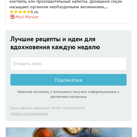
коктейль или прохладительный напиток. Домашние смузи
насыщают организм необходимыми витаминами,
используются как детокс-продукт и средство для похудения.
5
(4)
Мой Магнит
В нашей подборке собраны смузи с ягодами, фруктами и
овощами на любой вкус. Вы можете варьировать
ингредиенты и их количество в рецептах смузи на свое
усмотрение. Для приготовления смузи в домашних условиях
Лучшие рецепты и идеи для
вам понадобится блендер.
вдохновения каждую неделю
Подписаться
Нажимая на кнопку, я соглашаюсь получать информационные и
рекламные материалы
Ваши данные защищены Yandex SmartCaptcha
Условия использования