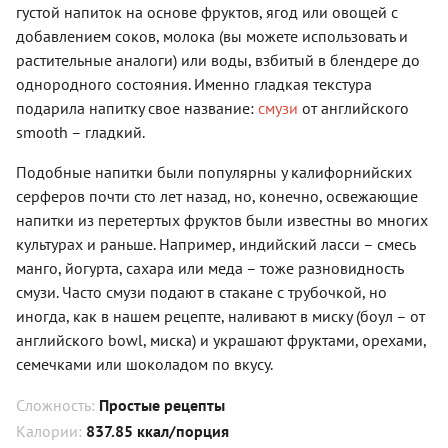
густой напиток на основе фруктов, ягод или овощей с
добавлением соков, молока (вы можете использовать и
растительные аналоги) или воды, взбитый в блендере до
однородного состояния. Именно гладкая текстура
подарила напитку свое название:
смузи
от английского
smooth – гладкий.
Подобные напитки были популярны у калифорнийских
серферов почти сто лет назад, но, конечно, освежающие
напитки из перетертых фруктов были известны во многих
культурах и раньше. Например, индийский ласси – смесь
манго, йогурта, сахара или меда – тоже разновидность
смузи. Часто смузи подают в стакане с трубочкой, но
иногда, как в нашем рецепте, наливают в миску (боул – от
английского bowl, миска) и украшают фруктами, орехами,
семечками или шоколадом по вкусу.
Сложность:
Простые рецепты
Калории:
837.85 ккал/порция