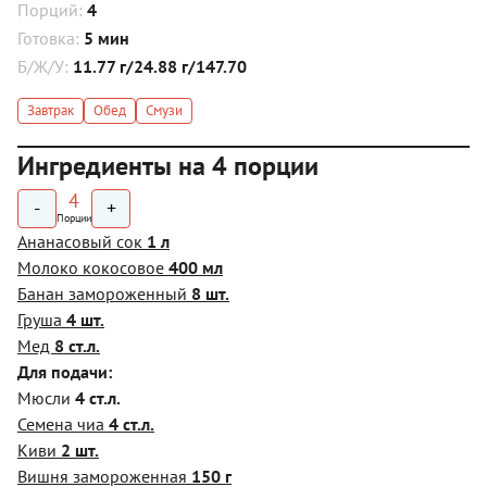
Порций:
4
Готовка:
5 мин
Б/Ж/У:
11.77 г/24.88 г/147.70
Завтрак
Обед
Смузи
Ингредиенты на 4 порции
4
-
+
Порции
Ананасовый сок
1 л
Молоко кокосовое
400 мл
Банан замороженный
8 шт.
Груша
4 шт.
Мед
8 ст.л.
Для подачи:
Мюсли
4 ст.л.
Семена чиа
4 ст.л.
Киви
2 шт.
Вишня замороженная
150 г