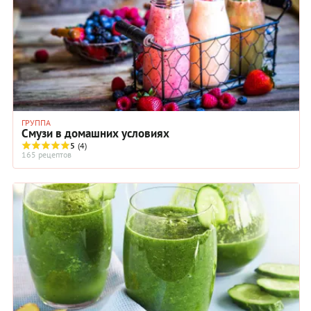
ГРУППА
Смузи в домашних условиях
5
(4)
165 рецептов