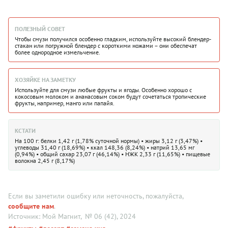
ПОЛЕЗНЫЙ СОВЕТ
Чтобы смузи получился особенно гладким, используйте высокий блендер-
стакан или погружной блендер с короткими ножами – они обеспечат
более однородное измельчение.
ХОЗЯЙКЕ НА ЗАМЕТКУ
Используйте для смузи любые фрукты и ягоды. Особенно хорошо с
кокосовым молоком и ананасовым соком будут сочетаться тропические
фрукты, например, манго или папайя.
КСТАТИ
На 100 г: белки 1,42 г (1,78% суточной нормы) • жиры 3,12 г (3,47%) •
углеводы 31,40 г (18,69%) • ккал 148,36 (8,24%) • натрий 13,65 мг
(0,94%) • общий сахар 23,07 г (46,14%) • НЖК 2,33 г (11,65%) • пищевые
волокна 2,45 г (8,17%)
Если вы заметили ошибку или неточность, пожалуйста,
сообщите нам
.
Источник: Мой Магнит
, № 06 (42), 2024