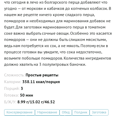
что сегодня в лечо из болгарского перца добавляют что
угодно — от моркови и кабачков до копченых колбасок. В
нашем же рецепте ничего кроме сладкого перца,
помидоров и необходимых для маринования добавок не
будет. Для заготовки маринованного перца в томатном
соке важно выбрать сочные овощи. Особенно это касается
помидоров — они не должны быть слишком мясистыми,
ведь нам потребуется их сок, а не мякоть. Поэтому если в
процессе готовки вы увидите, что сока недостаточно,
возьмите побольше помидоров. Количества ингредиентов
должно хватить на 3 полулитровых баночки.
Сложность:
Простые рецепты
Калории:
358.11 ккал/порция
Порций:
3
Готовка:
50 мин
Б/Ж/У:
8.99 г/15.02 г/46.52
Консервирование
Маринование
Обед
Полдник
Заготовка