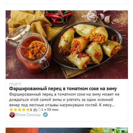
РЕЦЕПТ
Фаршированный перец в томатном соке на зиму
Фаршированный перец в томатном соке на зиму может не
дождаться этой самой зимы и улететь за один осенний
вечер под лестные отзывы нагрянувших гостей. К мясу
1 ч 30 мин
закуски лучше и не придумаешь. Да и без мяса — с горячей
5
(8)
Юлия Синица
картошечкой будет отлично. Особенно для вегетарианцев и
постящихся. Простые традиционные ингредиенты —
морковь, лук и томат соединяются со сладким перцем в
проверенную временем гастрономическую гармонию. Плюс