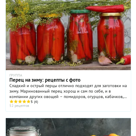
дополнение к мясу, картошке, или пасте. Открыли баночку —
выложили в салатник — подали на обед или ужин. Да и на
праздничном столе лечо всегда придется кстати! Гости
непременно оценят эту пикантную закуску и будут просить
поделиться с ними рецептом.
ГРУППА
Перец на зиму: рецепты с фото
Сладкий и острый перцы отлично подходят для заготовки на
зиму. Маринованный перец хорош и сам по себе, и в
компании других овощей – помидоров, огурцов, кабачков,
цукини, патиссонов.
5
(4)
52 рецептов