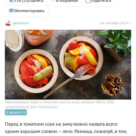
5.00 (15)
Оценить
В избранное
Поделиться
0
Комментировать
gastronom
04 сентября 2024 г.
Маринованный перец в томатном соке на зиму, заходник
(Фото: ООО
«Издательский дом «Гастроном»)
К рецепту
Перец в томатном соке на зиму можно назвать всего
одним хорошим словом — лечо. Разница, пожалуй, в том,