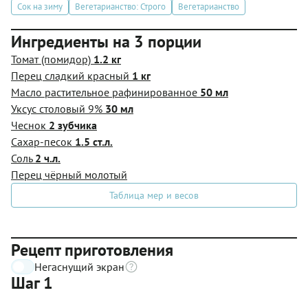
Сок на зиму
Вегетарианство: Строго
Вегетарианство
Ингредиенты на 3 порции
Томат (помидор)
1.2 кг
Перец сладкий красный
1 кг
Масло растительное рафинированное
50 мл
Уксус столовый 9%
30 мл
Чеснок
2 зубчика
Сахар-песок
1.5 ст.л.
Соль
2 ч.л.
Перец чёрный молотый
Таблица мер и весов
Рецепт приготовления
Негаснущий экран
Шаг 1