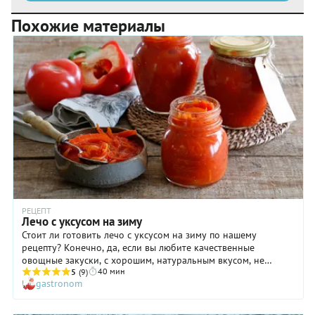
Похожие материалы
РЕЦЕПТ
Лечо с уксусом на зиму
Стоит ли готовить лечо с уксусом на зиму по нашему
рецепту? Конечно, да, если вы любите качественные
овощные закуски, с хорошим, натуральным вкусом, не
40 мин
отягощенным всяческими химическими добавками. А еще вы
5
(9)
gastronom
непременно скажете себе «спасибо» за то, что потратили на
это лечо неполный час своего драгоценного времени
осенью, ведь потом у вас под рукой будет отличное