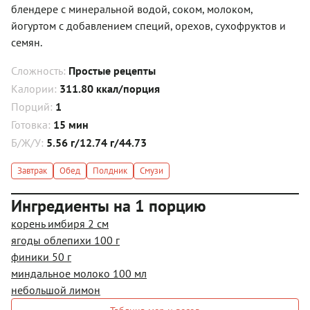
блендере с минеральной водой, соком, молоком,
йогуртом с добавлением специй, орехов, сухофруктов и
семян.
Сложность:
Простые рецепты
Калории:
311.80 ккал/порция
Порций:
1
Готовка:
15 мин
Б/Ж/У:
5.56 г/12.74 г/44.73
Завтрак
Обед
Полдник
Смузи
Ингредиенты на 1 порцию
корень имбиря 2 см
ягоды облепихи 100 г
финики 50 г
миндальное молоко 100 мл
небольшой лимон