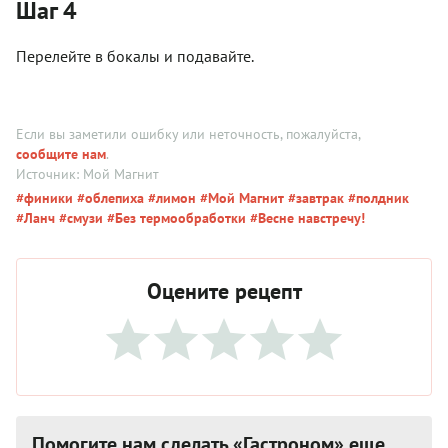
Шаг 4
Перелейте в бокалы и подавайте.
Если вы заметили ошибку или неточность, пожалуйста,
сообщите нам
.
Источник: Мой Магнит
#финики
#облепиха
#лимон
#Мой Магнит
#завтрак
#полдник
#Ланч
#смузи
#Без термообработки
#Весне навстречу!
Оцените рецепт
Помогите нам сделать «Гастроном» еще