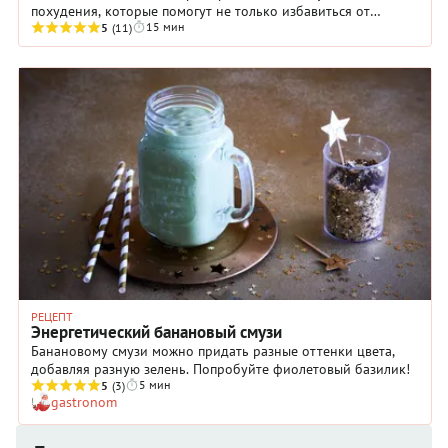
похудения, которые помогут не только избавиться от
15 мин
лишних килограммов, но и очистить ...
5
(11)
РЕЦЕПТ
Энергетический банановый смузи
Банановому смузи можно придать разные оттенки цвета,
добавляя разную зелень. Попробуйте фиолетовый базилик!
5 мин
5
(3)
gastronom