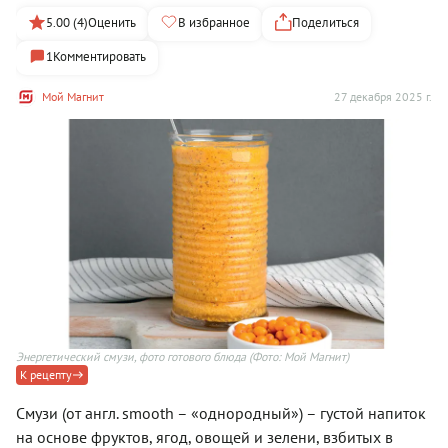
5.00 (4)
Оценить
В избранное
Поделиться
1
Комментировать
Мой Магнит
27 декабря 2025 г.
Энергетический смузи, фото готового блюда
(Фото: Мой Магнит)
К рецепту
Смузи (от англ. smooth – «однородный») – густой напиток
на основе фруктов, ягод, овощей и зелени, взбитых в