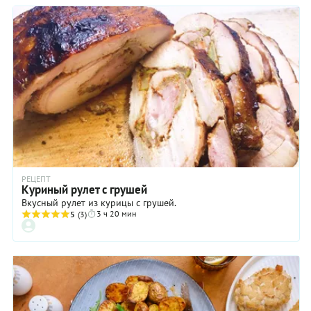
образом, эти "ингредиенты"...Результат превзошел все
ожидания - блюдо оказалось, воистину, достойно Гурманов!
Спешу поделиться с вами! Живите вкусно! Ваш К. Э.
@eristov_kasim
РЕЦЕПТ
Куриный рулет с грушей
Вкусный рулет из курицы с грушей.
3 ч 20 мин
5
(3)