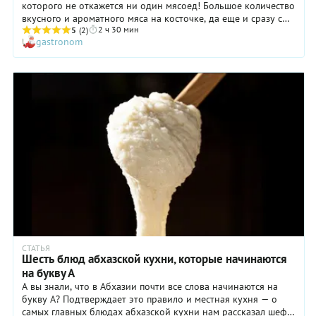
которого не откажется ни один мясоед! Большое количество
вкусного и ароматного мяса на косточке, да еще и сразу с
2 ч 30 мин
гарниром — сочными овощами, пропитавшимися мясным
5
(2)
gastronom
соком и приправленными специями. Конечно, это
невероятно вкусно! А как же аппетитно выглядит — прямо-
таки картина в жанре натюрморта. Баранья нога с овощами,
рецептом которой мы делимся с вами, то самое блюдо,
которое стоит приготовить, если вы любите мясо, а гуляши и
стейки вам уже поднадоели.
СТАТЬЯ
Шесть блюд абхазской кухни, которые начинаются
на букву А
А вы знали, что в Абхазии почти все слова начинаются на
букву А? Подтверждает это правило и местная кухня — о
самых главных блюдах абхазской кухни нам рассказал шеф-