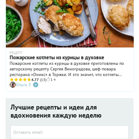
РЕЦЕПТ
Пожарские котлеты из курицы в духовке
Пожарские котлеты из курицы в духовке приготовлены по
авторскому рецепту Сергея Виноградова, шеф-повара
ресторана «Оникс» в Торжке. И это значит, что котлеты
1 ч
получатся очень вкусными! Фарш для них приготовлен из
4.77
(13)
Ольга З
куриного филе, в которое добавлено сливочное масло и
замоченный в сливках белый батон. Благодаря этому
достигается особенно нежная текстура и сочность котлет.
Предварительно пожарские котлеты обжаривают на
Лучшие рецепты и идеи для
сковородке, а затем доводят до готовности в горячей
духовке. Таким образом, в готовке используют минимальное
вдохновения каждую неделю
количество масла. Обязательно приготовьте пожарские
котлеты детям, им наверняка понравится хрустящая
панировка из небольших кубиков хлеба. Впрочем, взрослые
тоже не станут скрывать своего восторга от этого