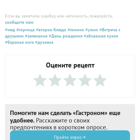
Если вы заметили ошибку или неточность, пожалуйста,
сообщите нам
.
#мед
#горчица
#второе блюдо
#пикник
#ужин
#Встреча с
друзьями
#запекание
#День рождения
#абхазская кухня
#баранья нога
#духовка
Оцените рецепт
Помогите нам сделать «Гастроном» еще
удобнее.
Расскажите о своих
предпочтениях в коротком опросе.
Пройти опрос