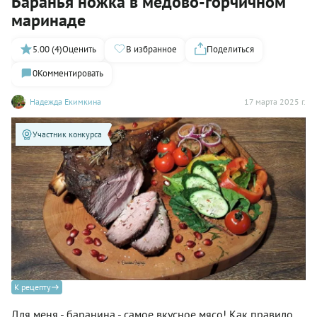
Баранья ножка в медово-горчичном
маринаде
5.00 (4)
Оценить
В избранное
Поделиться
0
Комментировать
Надежда Екимкина
17 марта 2025 г.
Участник конкурса
К рецепту
Для меня - баранина - самое вкусное мясо! Как правило