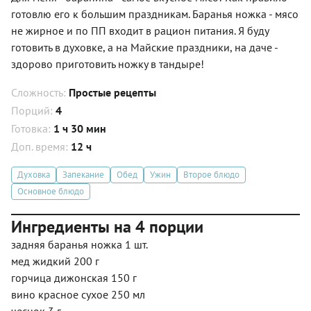
готовлю его к большим праздникам. Баранья ножка - мясо
не жирное и по ПП входит в рацион питания. Я буду
готовить в духовке, а на Майские праздники, на даче -
здорово приготовить ножку в тандыре!
Сложность:
Простые рецепты
Порций:
4
Готовка:
1 ч 30 мин
Доп. время:
12 ч
Духовка
Запекание
Обед
Ужин
Второе блюдо
Основное блюдо
Ингредиенты на 4 порции
задняя баранья ножка 1 шт.
мед жидкий 200 г
горчица дижонская 150 г
вино красное сухое 250 мл
чеснок 3 г