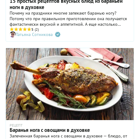
15 простых рецептов вкусных блюд из бараньей
ноги в духовке
Почему на праздники многие запекают баранью ногу?
Потому что при правильном приготовлении она получается
фантастически вкусной и аппетитной. А еще настолько
ароматной, что блюдо априори обречено на успех!
5
(2)
Татьяна Сотникова
РЕЦЕПТ
Баранья нога с овощами в духовке
Запеченная баранья нога с овощами в духовке — блюдо, от