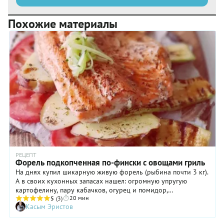
Похожие материалы
РЕЦЕПТ
Форель подкопченная по-фински с овощами гриль
На днях купил шикарную живую форель (рыбина почти 3 кг).
А в своих кухонных запасах нашел: огромную упругую
картофелину, пару кабачков, огурец и помидор,
20 мин
бальзамический соус, баночку розмариновой соли
5
(3)
Касым Эристов
собственного производства и купленный когда-то о-о-очень
давно пакет для копчения. Ну и "скрестил" я, кулинарным