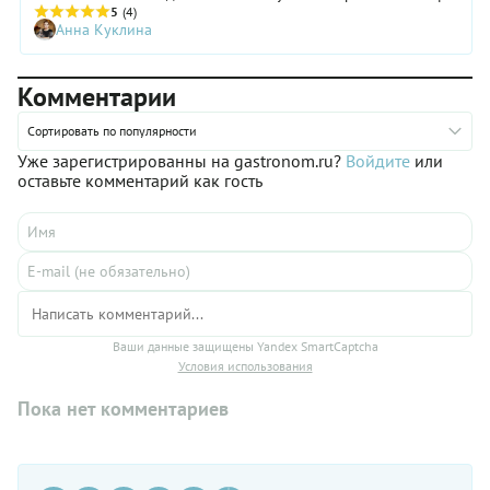
повар ресторана «Ривьера» Эка Джикия. И это вовсе не
5
(4)
Анна Куклина
аджика!
Комментарии
Сортировать по популярности
Уже зарегистрированны на gastronom.ru?
Войдите
или
оставьте комментарий как гость
Ваши данные защищены Yandex SmartCaptcha
Условия использования
Пока нет комментариев