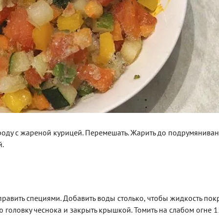
оду с жареной курицей. Перемешать. Жарить до подрумяниван
й.
править специями. Добавить воды столько, чтобы жидкость по
ю головку чеснока и закрыть крышкой. Томить на слабом огне 