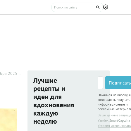
бря 2025 г.
Лучшие
Подписать
рецепты и
идеи для
Нажимая на кнопку, я
соглашаюсь получать
вдохновения
информационные и
рекламные материал
каждую
Ваши данные защищ
неделю
Yandex SmartCaptcha
Условия использован