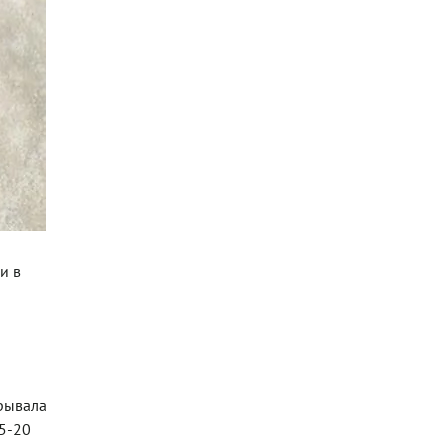
и в
крывала
15-20