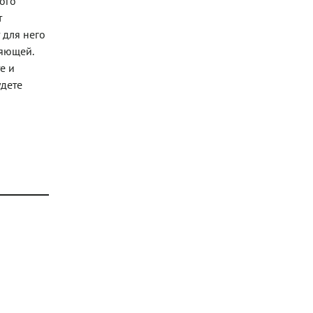
того
т
 для него
ляющей.
е и
удете