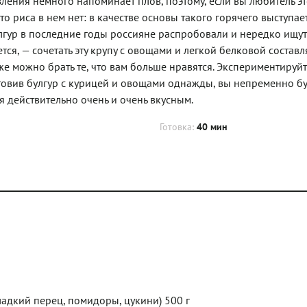
ления немного напоминает плов, поэтому, если вы любитель э
то риса в нем нет: в качестве основы такого горячего выступае
улгур в последние годы россияне распробовали и нередко ищут
ся, — сочетать эту крупу с овощами и легкой белковой состав
е можно брать те, что вам больше нравятся. Экспериментируйт
отовив булгур с курицей и овощами однажды, вы непременно б
я действительно очень и очень вкусным.
Готовка:
40 мин
сладкий перец, помидоры, цукини) 500 г