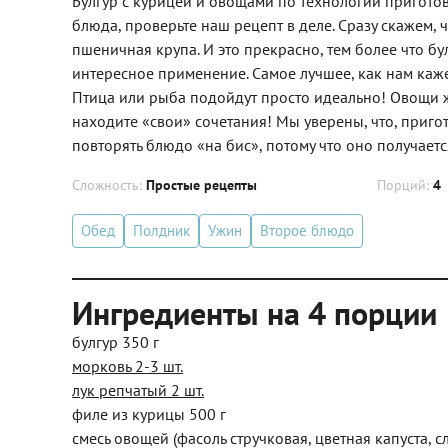
Булгур с курицей и овощами по технологии приготов
блюда, проверьте наш рецепт в деле. Сразу скажем, ч
пшеничная крупа. И это прекрасно, тем более что б
интересное применение. Самое лучшее, как нам кажет
Птица или рыба подойдут просто идеально! Овощи ж
находите «свои» сочетания! Мы уверены, что, приг
повторять блюдо «на бис», потому что оно получаетс
Сложность:
Простые рецепты
Порций:
4
Обед
Полдник
Ужин
Второе блюдо
Ингредиенты на 4 порции
булгур 350 г
морковь 2-3 шт.
лук репчатый 2 шт.
филе из курицы 500 г
смесь овощей (фасоль стручковая, цветная капуста, 