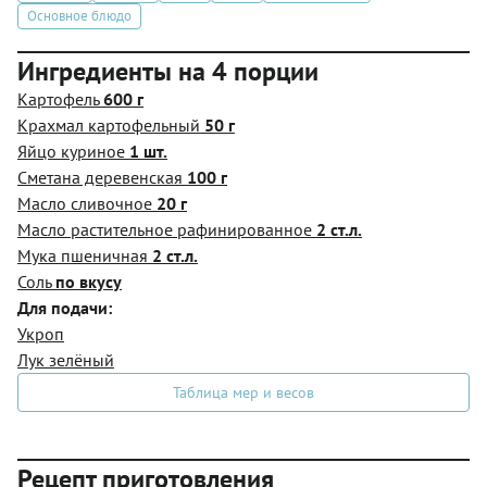
Основное блюдо
Ингредиенты на 4 порции
Картофель
600 г
Крахмал картофельный
50 г
Яйцо куриное
1 шт.
Сметана деревенская
100 г
Масло сливочное
20 г
Масло растительное рафинированное
2 ст.л.
Мука пшеничная
2 ст.л.
Соль
по вкусу
Для подачи:
Укроп
Лук зелёный
Таблица мер и весов
Рецепт приготовления