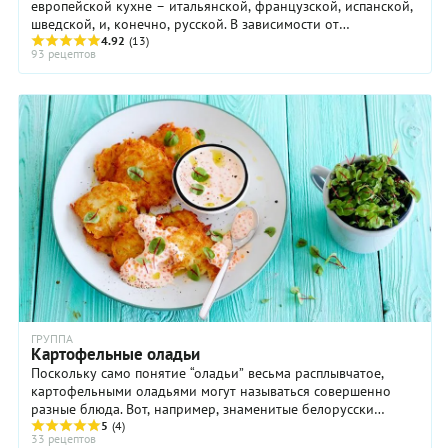
европейской кухне – итальянской, французской, испанской,
шведской, и, конечно, русской. В зависимости от
ингредиентов, которые вы ...
4.92
(13)
93 рецептов
ГРУППА
Картофельные оладьи
Поскольку само понятие “оладьи” весьма расплывчатое,
картофельными оладьями могут называться совершенно
разные блюда. Вот, например, знаменитые белорусски
драники. Это картофельные оладьи или нет? ...
5
(4)
33 рецептов