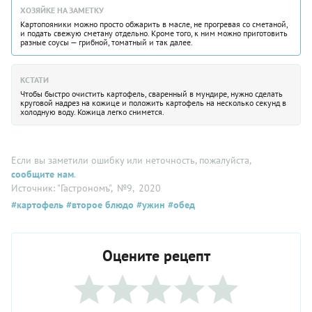
ХОЗЯЙКЕ НА ЗАМЕТКУ
Картопояники можно просто обжарить в масле, не прогревая со сметаной,
и подать свежую сметану отдельно. Кроме того, к ним можно приготовить
разные соусы — грибной, томатный и так далее.
КСТАТИ
Чтобы быстро очистить картофель, сваренный в мундире, нужно сделать
круговой надрез на кожице и положить картофель на несколько секунд в
холодную воду. Кожица легко снимется.
Если вы заметили ошибку или неточность, пожалуйста,
сообщите нам
.
Источник: "Гастрономъ"
, №9
, 2020
#картофель
#второе блюдо
#ужин
#обед
Оцените рецепт