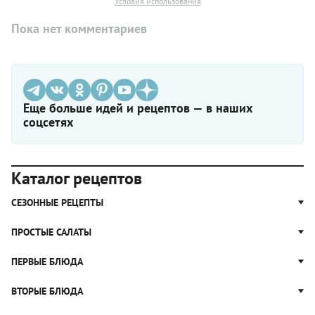
Условия использования
Пока нет комментариев
Еще больше идей и рецептов — в наших
соцсетях
Каталог рецептов
СЕЗОННЫЕ РЕЦЕПТЫ
Рецепты из капусты
ПРОСТЫЕ САЛАТЫ
Блюда с картошкой
Простые салаты
ПЕРВЫЕ БЛЮДА
Рецепты с грибами
Салат Оливье
Яблочные пироги
Щи
ВТОРЫЕ БЛЮДА
Салат Цезарь
Рецепты с клюквой
Борщ