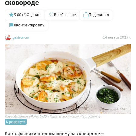
сковороде
5.00 (6)
Оценить
В избранное
Поделиться
0
Комментировать
gastronom
14 января 2025 г.
Картофляники
(Фото: ООО «Издательский дом «Гастроном»)
К рецепту
Картофляники по-домашнему на сковороде —