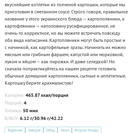
вкуснейшие котлетки из толченой картошки, которые мы
приготовим в сметанном соусе. Строго говоря, правильное
название у этого украинского блюда — картополяники, а
картофляники — наполовину русифицированное, не
очень-то корректное, но вы можете встречать повсюду
оба вида написания. Картопляники могут быть простые и
с начинкой, как картофельные зразы. Начинить их можно
мясным или грибным фаршем, капустой или морковкой,
луком и яйцом — как пирожки. И даже селедкой! Но
сначала попрактикуйтесь на нашем рецепте готовить
обычные домашние картопляники, сытные и аппетитные.
Картошку берите крахмалистую!
Калории:
465.87 ккал/порция
Порций:
4
Готовка:
50 мин
Б/Ж/У:
6.12 г/30.96 г/42.22
Жарение
Завтрак
Обед
Ужин
Второе блюдо