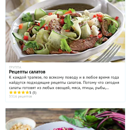
например, фриллис, рукола, или латук — выбирайте любой
на ваш вкус.
ГРУППА
Рецепты салатов
К каждой трапезе, по всякому поводу и в любое время года
найдутся подходящие рецепты салатов. Потому что сегодня
салаты готовят из любых овощей, мяса, птицы, рыбы,
макаронных изделий, крупы и бобовых, салатной зелени и
5
(5)
3316 рецептов
фруктов. Каждый этап создания салата – от выбора
ингредиентов до подачи – дает простор фантазии и повод
для импровизации. Классифицировать салаты – дело
непростое, поскольку сделать это можно по разным
признакам.