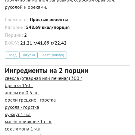
руколой и орехами.
Сложность:
Простые рецепты
Калории:
548.69 ккал/порция
Порций:
2
Б/Ж/У:
21.21 г/41.89 г/22.42
Обед
Закуска
Салат (блюдо)
Ингредиенты на 2 порции
свекла (отварная или печеная) 300 г
брынза 150 г
апельсин 0,5 шт.
орехи грецкие - горстка
рукола - горстка
кунжут 1 ч.л.
масло оливкове 1 ст.л.
сок лимона 1 ч.л.