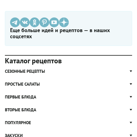
Еще больше идей и рецептов — в наших
соцсетях
Каталог рецептов
СЕЗОННЫЕ РЕЦЕПТЫ
Рецепты из капусты
ПРОСТЫЕ САЛАТЫ
Блюда с картошкой
Простые салаты
ПЕРВЫЕ БЛЮДА
Рецепты с грибами
Салат Оливье
Яблочные пироги
Щи
ВТОРЫЕ БЛЮДА
Салат Цезарь
Рецепты с клюквой
Борщ
Салат Нисуаз
Котлеты
ПОПУЛЯРНОЕ
Блюда из тыквы
Рассольник
Салат Мимоза
Плов
Гороховый суп
Пицца
ЗАКУСКИ