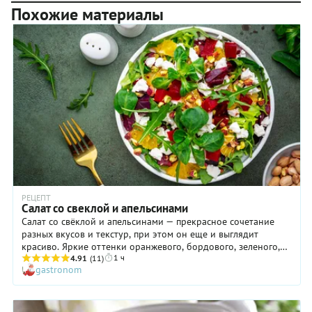
Похожие материалы
РЕЦЕПТ
Салат со свеклой и апельсинами
Салат со свёклой и апельсинами — прекрасное сочетание
разных вкусов и текстур, при этом он еще и выглядит
красиво. Яркие оттенки оранжевого, бордового, зеленого,
1 ч
кислое и сладкое, сочное и хрустящее — в этом салате все
4.91
(11)
gastronom
ингредиенты отлично дополняют друг друга, делая салат
сытным, питательным и интересным. И главное то, что все
продукты просты и знакомы: запеченная свёкла, слегка
обжаренный апельсин, нежный сыр, свежий хрустящий салат,