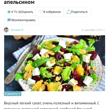
апельсином
4.75 (4)
Оценить
В избранное
Поделиться
0
Комментировать
Татьяна М.
21 декабря 2025 г.
К рецепту
Вкусный легкий салат, очень полезный и витаминный. С
горчично-лимонной заправкой, сербской брынзой,