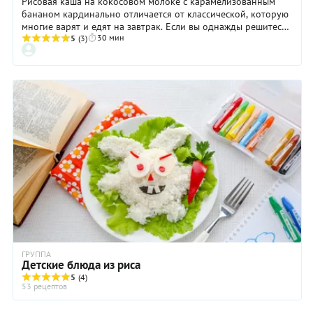
Рисовая каша на кокосовом молоке с карамелизованным
бананом кардинально отличается от классической, которую
многие варят и едят на завтрак. Если вы однажды решитесь
30 мин
отступить от привычного рецепта и приготовите ее по
5
(3)
нашим рекомендациям, то — мы уверенны — вы непременно
захотите повторить этот опыт. Как можно понять из
названия, рисовая каша здесь варится на кокосовом молоке,
потому обладает тонким ароматом и оригинальным вкусом.
Ну а подают ее с карамелизованным бананом, который
поддерживает экзотический акцент блюда и придает ему
большую выразительность.
ГРУППА
Детские блюда из риса
5
(4)
53 рецептов