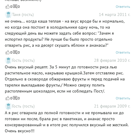
0
0
Ответить
Таня (гость)
14 марта 2011 г.
не очень... когда каша теплая - на вкус вроде бы и нормально,
но когда она постоит в холодильнике одну ночь, то на
следующий день вы можете задать себе вопрос: "Зачем я
испортил продукты? Не лучше бы было просто отдельно
отварить рис, а на десерт скушать яблоки и ананасы?"
0
0
Ответить
Гость (гость)
28 февраля 2010 г.
Очень вкусный рецепт. За 5 минут до готовности риса лью
растительное масло, накрываю крышкой.Затем отставляю рис.
Отдельно в сковороде обжариваю фрукты и перед подачей на
тарелки выкладываю фрукты./ Можно сверху полить
растопленным шоколадом, если не соблюдать Пост/.
0
0
Ответить
Гость (гость)
21 февраля 2009 г.
А я рис отварила до полной готовности и не промывала ни до
готовки ни после, брала рис в пакетиках, и ананас просто
консервированный-и в итоге рис получился вкусный не жесткий.
Очень вкусно!!!