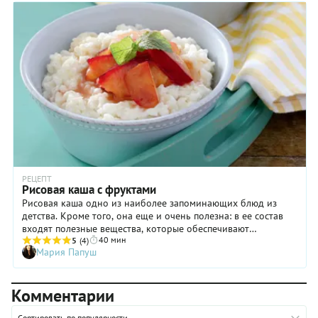
РЕЦЕПТ
Рисовая каша с фруктами
Рисовая каша одно из наиболее запоминающих блюд из
детства. Кроме того, она еще и очень полезна: в ее состав
входят полезные вещества, которые обеспечивают
40 мин
нормальную работу человеческого организма. А в
5
(4)
Мария Папуш
дополнении с фруктами, она отвечает всем требованим
идеального завтрака.
Комментарии
Сортировать по популярности