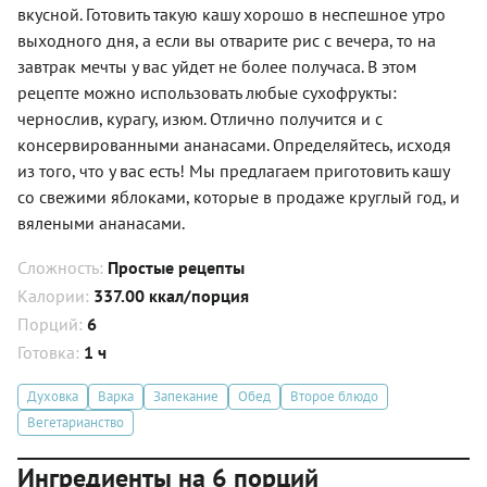
вкусной. Готовить такую кашу хорошо в неспешное утро
выходного дня, а если вы отварите рис с вечера, то на
завтрак мечты у вас уйдет не более получаса. В этом
рецепте можно использовать любые сухофрукты:
чернослив, курагу, изюм. Отлично получится и с
консервированными ананасами. Определяйтесь, исходя
из того, что у вас есть! Мы предлагаем приготовить кашу
со свежими яблоками, которые в продаже круглый год, и
вялеными ананасами.
Сложность:
Простые рецепты
Калории:
337.00 ккал/порция
Порций:
6
Готовка:
1 ч
Духовка
Варка
Запекание
Обед
Второе блюдо
Вегетарианство
Ингредиенты на 6 порций