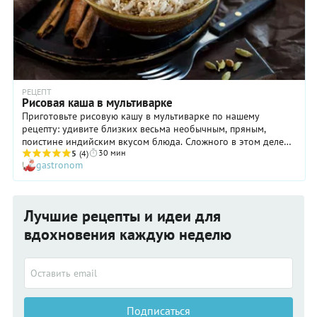
РЕЦЕПТ
Рисовая каша в мультиварке
Приготовьте рисовую кашу в мультиварке по нашему
рецепту: удивите близких весьма необычным, пряным,
поистине индийским вкусом блюда. Сложного в этом деле
30 мин
нет ничего, да и разница с обычными вариантами
5
(4)
gastronom
заключается только в добавлении корицы с кардамоном. И
тем не менее столь незначительные детали кардинально
меняют гастрономическое восприятие рисовой каши. К
числу ее достоинств также относится хорошая усвояемость и
Лучшие рецепты и идеи для
несомненная польза для организма, ведь крупа готовится на
воде, а подается с кунжутом.
вдохновения каждую неделю
Подписаться