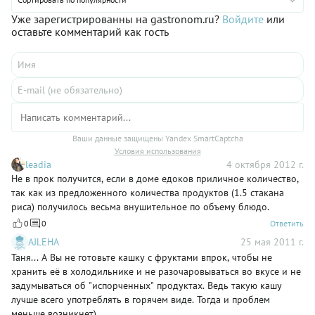
Уже зарегистрированны на gastronom.ru?
Войдите
или
оставьте комментарий как гость
Ваши данные защищены Yandex SmartCaptcha
Условия использования
leadia
4 октября 2012 г.
Не в прок получится, если в доме едоков приличное количество,
так как из предложенного количества продуктов (1.5 стакана
риса) получилось весьма внушительное по объему блюдо.
0
0
Ответить
AJLEHA
25 мая 2011 г.
Таня... А Вы не готовьте кашку с фруктами впрок, чтобы не
хранить её в холодильнике и не разочаровываться во вкусе и не
задумываться об "испорченных" продуктах. Ведь такую кашу
лучше всего употреблять в горячем виде. Тогда и проблем
меньше возникнет)