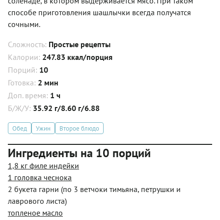
соленаде, в котором выдерживается мясо. При таком
способе приготовления шашлычки всегда получатся
сочными.
Сложность:
Простые рецепты
Калории:
247.83 ккал/порция
Порций:
10
Готовка:
2 мин
Доп. время:
1 ч
Б/Ж/У:
35.92 г/8.60 г/6.88
Обед
Ужин
Второе блюдо
Ингредиенты на 10 порций
1,8 кг филе индейки
1 головка чеснока
2 букета гарни (по 3 ветчоки тимьяна, петрушки и
лаврового листа)
топленое масло