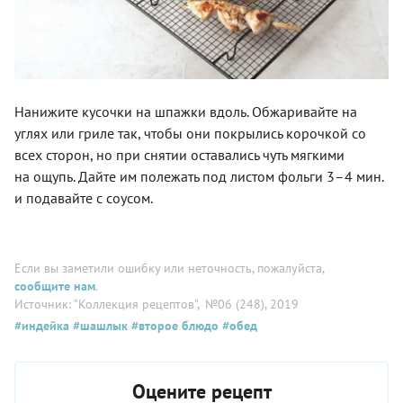
Нанижите кусочки на шпажки вдоль. Обжаривайте­ на
углях или гриле так, чтобы­ они покрылись корочкой со
всех сторон, но при снятии оставались чуть мягкими
на ощупь. Дайте им полежать под листом фольги­ 3–4 мин.
и подавайте с соусом.
Если вы заметили ошибку или неточность, пожалуйста,
сообщите нам
.
Источник: "Коллекция рецептов"
, №06 (248), 2019
#индейка
#шашлык
#второе блюдо
#обед
Оцените рецепт