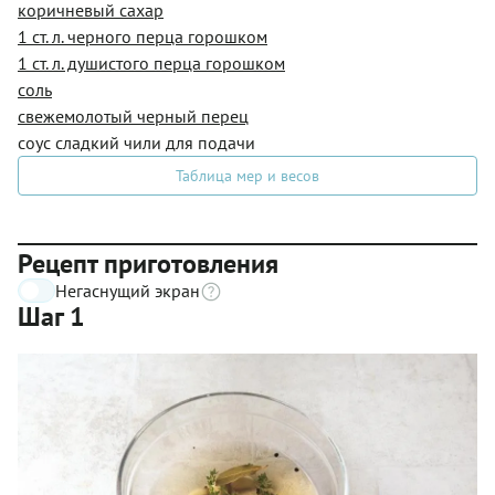
коричневый сахар
1 ст. л. черного перца горошком
1 ст. л. душистого перца горошком
соль
свежемолотый черный перец
соус сладкий чили для подачи
Таблица мер и весов
Рецепт приготовления
Негаснущий экран
Шаг 1