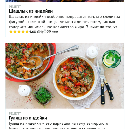
РЕЦЕПТ
Шашлык из индейки
Шашлык из индейки особенно понравится тем, кто следит за
фигурой: филе этой птицы считается диетическим, так как
содержит минимальное количество жира. Значит ли это, что
30 мин
оно будет слишком сухим? Нет — ...
4.68
(34)
РЕЦЕПТ
Гуляш из индейки
Гуляш из индейки – это вариация на тему венгерского
блюда, которое традиционно готовят из говядины со