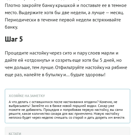
Плотно закройте банку крышкой и поставьте ее в темное
место. Выдержите хотя бы две недели, а лучше — месяц.
Периодически в течение первой недели встряхивайте
банку.
Шаг 5
Процедите настойку через сито и пару слоев марли и
дайте ей «отдохнуть» и созреть еще хотя бы 5 дней, но
чем дольше, тем лучше. Отфильтруйте настойку на рябине
еще раз, налейте в бутылку и… будьте здоровы!
ХОЗЯЙКЕ НА ЗАМЕТКУ
А что делать с оставшимися после настаивания ягодами? Конечно, не
выбрасывать! Залейте их в банке новой порцией водки. Сахар уже
можете не добавлять. Процедив и попробовав первую настойку, вы сами
решите, какое количество сахара для вас приемлемо. Новую настойку
неплохо будет через неделю смешать со старой и дать дозреть им вместе.
КСТАТИ