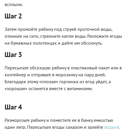
всплыли.
Шаг 2
Затем промойте рябину под струей проточной воды,
откиньте на сито, стряхните капли воды. Разложите ягоды
на бумажных полотенцах и дайте им обсохнуть.
Шаг 3
Пересыпьте обсохшую рябину в пластиковый пакет или в
контейнер и отправьте в морозилку на пару дней.
Благодаря этому «плохая» горчинка из ягод уйдет, а
«хорошая» останется вместе с витаминами.
Шаг 4
Разморозьте рябину и поместите ее в банку емкостью
один литр. Пересыпьте ягоды сахаром и залейте
водкой
.