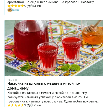
ароматной, но еще и необыкновенно красивой. Поэтому
15 мин
подавать ее следует в прозрачных рюмочках, хрустальных
5
(7)
Юна
или просто стеклянных. Только непременно найдите для
приготовления хорошую качественную водку, без
неприятного сивушного привкуса! Основу напитка,
черноплодную рябину, лучше собирать с куста после первых
заморозков: благодаря холоду, ягоды станут менее терпкими
и более сладкими. В этом случае сахар добавлять нет
необходимости — в нашем рецепте предусмотрен именно
такой вариант.
РЕЦЕПТ
Настойка из клюквы с медом и мятой по-
домашнему
Настойка из клюквы с медом и мятой по-домашнему
пользуется немалым успехом у любителей выпить. Но
требования к напитку у всех разные. Одни любят покрепче и
30 мин
настаивают клюкву на спирту или самогоне, стараясь
5
(7)