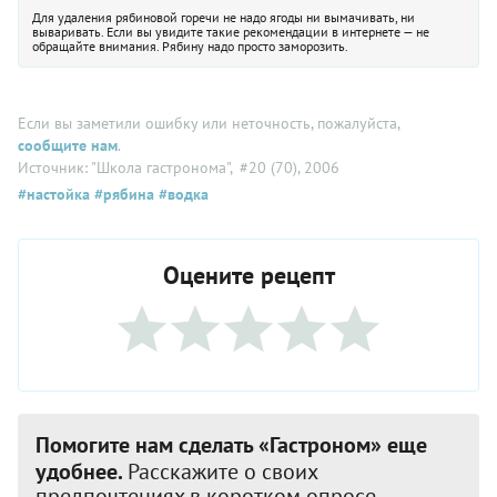
Для удаления рябиновой горечи не надо ягоды ни вымачивать, ни
вываривать. Если вы увидите такие рекомендации в интернете — не
обращайте внимания. Рябину надо просто заморозить.
Если вы заметили ошибку или неточность, пожалуйста,
сообщите нам
.
Источник: "Школа гастронома"
, #20 (70), 2006
#настойка
#рябина
#водка
Оцените рецепт
Помогите нам сделать «Гастроном» еще
удобнее.
Расскажите о своих
предпочтениях в коротком опросе.