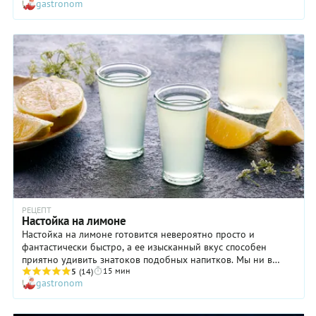
gastronom
готовить в России только в середине XVIII века, причем,
изначально их делали в лечебных целях, с добавлением не
ягод, а целебных трав. Такие напитки были горькими,
поэтому вполне логично, что возникла мысль сделать их
более приятными на вкус — за счет добавления сахара. А где
сладкое, там и ягоды! Поэтому в дело пошли малина,
смородина, брусника, рябина. Но особой популярностью
пользовалась домашняя клюквенная настойка на водке —
ароматная, не приторная, с приятной кислинкой, которая
удачно заглушала вкус крепкого алкоголя.
РЕЦЕПТ
Настойка на лимоне
Настойка на лимоне готовится невероятно просто и
фантастически быстро, а ее изысканный вкус способен
приятно удивить знатоков подобных напитков. Мы ни в
15 мин
коем случае не призываем вас злоупотреблять алкоголем:
5
(14)
gastronom
здесь речь идет именно о приятных гастрономических
впечатлениях. Тем более что хотя лимонная настойка и
настоящая классика жанра, хорошо готовить ее умеют