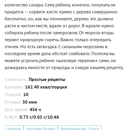
количество сахара. Саму рябину, конечно, покупать не
придется — сорвите кисти прямо с дерева совершенно
бесплатно, но, как вы понимаете, дерево это должно
расти в чистом месте, вдали от дорог. В идеале нужно
собирать рябину после заморозков. От мороза ягоды
теряют природную горечь. Важно только опередить
птичек. Но есть загвоздка. С сильными морозами в
последнее время дела обстоят слабовато. Поэтому вы
можете устроить рябине «шоковую терапию» сами, не
дожидаясь милости от природы и следуя нашему рецепту.
Сложность:
Простые рецепты
Калории:
162.40 ккал/порция
Порций:
10
Готовка:
30 мин
Доп. время:
456 ч
Б/Ж/У:
0.75 г/0.05 г/10.48
Напиток
Настойки (блюдо)
Вегетарианство: Строго