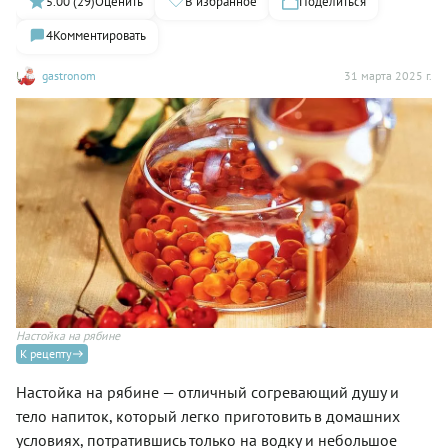
5.00 (29)
Оценить
В избранное
Поделиться
4
Комментировать
gastronom
31 марта 2025 г.
Настойка на рябине
К рецепту
Настойка на рябине — отличный согревающий душу и
тело напиток, который легко приготовить в домашних
условиях, потратившись только на водку и небольшое