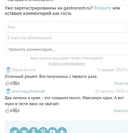
обязательно получится, как на картинке, и даже лучше.
Уже зарегистрированны на gastronom.ru?
Войдите
или
оставьте комментарий как гость
Ваши данные защищены Yandex SmartCaptcha
Условия использования
Ольга (гость)
5 апреля 2023 г.
Отличный рецепт. Все получилось с первого раза.
0
0
Ответить
oleninagobolenah
11 августа 2021 г.
Два лимона в крем - это слишком много. Максимум один. А вот
муки в тесте явно не хватает.
0
0
Ответить