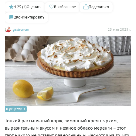
4.25 (4)
Оценить
В избранное
Поделиться
2
Комментировать
gastronom
25 мая 2025 г.
К рецепту
Тонкий рассыпчатый корж, лимонный крем с ярким,
выразительным вкусом и нежное облако меренги – этот
тарт никого не оставит равнодушным. Несмотря на то, что