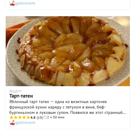
gastronom
с карамелизованными яблоками, но спустя какое-то время
появились интерпретации — с грушами, нектаринами,
персиками и сливами. С любыми из перечисленных фруктов
выпечка получится сочной и ароматной, а вы
гарантированно останетесь довольны полученным
результатом! К тому же мы подготовили для вас очень
подробный пошаговый рецепт!
РЕЦЕПТ
Тарт-татен
Яблочный тарт татен — одна из визитных карточек
французской кухни наряду с петухом в вине, беф-
бургиньоном и луковым супом. Появился же этот странный,
2 ч 30 мин
перевернутый пирог на свет, как это часто бывает,
4.8
(10)
gastronom
совершенно случайно, на кухне семейного отеля, которым
управляли сестры Татен, в городке Ламот-Бёврон. Гостиница
был скромной, небольшой, поэтому женщины сами