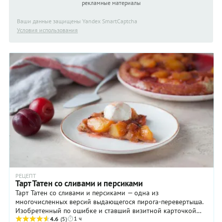
рекламные материалы
Ваши данные защищены Yandex SmartCaptcha
Условия использования
РЕЦЕПТ
Тарт Татен со сливами и персиками
Тарт Татен со сливами и персиками — одна из
многочисленных версий выдающегося пирога-перевертыша.
Изобретенный по ошибке и ставший визитной карточкой
1 ч
всех французских кондитерских, он традиционно готовился
4.6
(5)