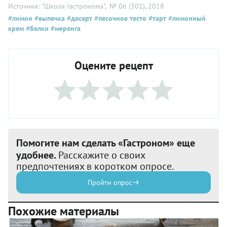
Источник: "Школа гастронома"
, № 06 (301), 2018
#лимон
#выпечка
#десерт
#песочное тесто
#тарт
#лимонный
крем
#белки
#меренга
Оцените рецепт
Помогите нам сделать «Гастроном» еще
удобнее.
Расскажите о своих
предпочтениях в коротком опросе.
Пройти опрос
Похожие материалы