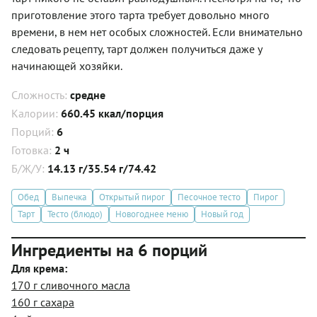
приготовление этого тарта требует довольно много
времени, в нем нет особых сложностей. Если внимательно
следовать рецепту, тарт должен получиться даже у
начинающей хозяйки.
Сложность:
средне
Калории:
660.45 ккал/порция
Порций:
6
Готовка:
2 ч
Б/Ж/У:
14.13 г/35.54 г/74.42
Обед
Выпечка
Открытый пирог
Песочное тесто
Пирог
Тарт
Тесто (блюдо)
Новогоднее меню
Новый год
Ингредиенты на 6 порций
Для крема:
170 г сливочного масла
160 г сахара