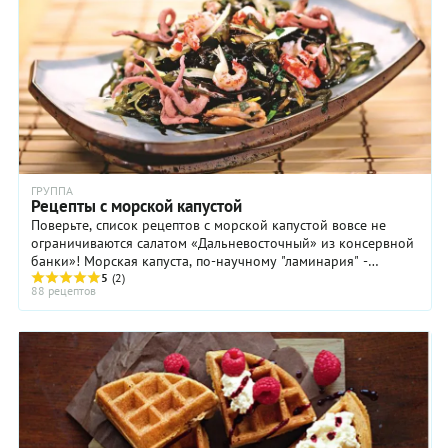
ГРУППА
Рецепты с морской капустой
Поверьте, список рецептов с морской капустой вовсе не
ограничиваются салатом «Дальневосточный» из консервной
банки»! Морская капуста, по-научному "ламинария" -
универсальный продукт. Из нее готовят ...
5
(2)
88 рецептов