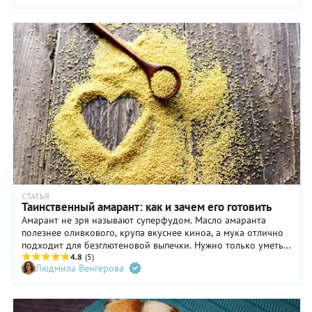
СТАТЬЯ
Таинственный амарант: как и зачем его готовить
Амарант не зря называют суперфудом. Масло амаранта
полезнее оливкового, крупа вкуснее киноа, а мука отлично
подходит для безглютеновой выпечки. Нужно только уметь с
ним обращаться. Недаром «амарант» переводится как
4.8
(5)
Людмила Венгерова
бессмертный: вечной жизни он, конечно, не обещает, но
поддержать здоровье и продлить молодость в его силах.