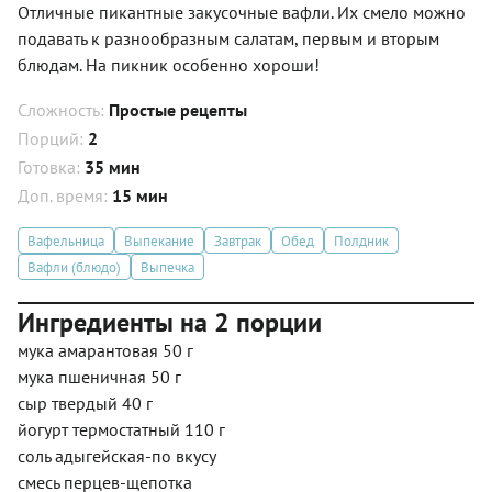
Отличные пикантные закусочные вафли. Их смело можно
подавать к разнообразным салатам, первым и вторым
блюдам. На пикник особенно хороши!
Сложность:
Простые рецепты
Порций:
2
Готовка:
35 мин
Доп. время:
15 мин
Вафельница
Выпекание
Завтрак
Обед
Полдник
Вафли (блюдо)
Выпечка
Ингредиенты на 2 порции
мука амарантовая 50 г
мука пшеничная 50 г
сыр твердый 40 г
йогурт термостатный 110 г
соль адыгейская-по вкусу
смесь перцев-щепотка