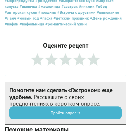
#морепродукты
#рождество
#амарантовая мука
#морская
капуста
#выпечка
#масленица
#завтрак
#пикник
#обед
#авторская кухня
#полдник
#Встреча с друзьями
#выпекание
#Ланч
#новый год
#пасха
#детский праздник
#День рождения
#вафли
#вафельница
#романтический ужин
Оцените рецепт
Помогите нам сделать «Гастроном» еще
удобнее.
Расскажите о своих
предпочтениях в коротком опросе.
Пройти опрос
Похожие материалы