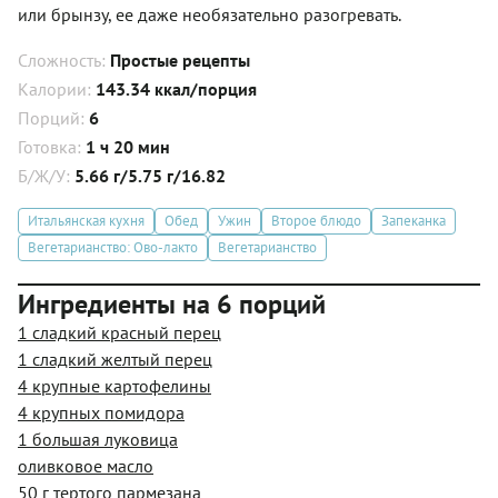
или брынзу, ее даже необязательно разогревать.
Сложность:
Простые рецепты
Калории:
143.34 ккал/порция
Порций:
6
Готовка:
1 ч 20 мин
Б/Ж/У:
5.66 г/5.75 г/16.82
Итальянская кухня
Обед
Ужин
Второе блюдо
Запеканка
Вегетарианство: Ово-лакто
Вегетарианство
Ингредиенты на 6 порций
1 сладкий красный перец
1 сладкий желтый перец
4 крупные картофелины
4 крупных помидора
1 большая луковица
оливковое масло
50 г тертого пармезана