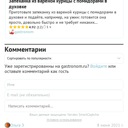
Запеканка из вареной курицы с помидорами в
духовке
Приготовьте запеканку из вареной курицы с помидорами в
духовке и подайте, например, на ужин: готовится она
просто, довольно быстро и не требует никаких
1 ч
дорогостоящих ингредиентов. Удобно! А еще такое блюдо
4.92
(12)
gastronom
порадует экономных хозяек, ведь из одной тушки курицы
легко можно получить и первое (отличный бульон), и основу
горячего. Да и ваши близкие будут довольны! Запеканка из
Комментарии
вареной курицы с помидорами, приготовленная в духовке,
получается нежной, вкусной и как-то по-особенному
ассоциируется с домашним уютом и теплом.
Сортировать по популярности
Уже зарегистрированны на gastronom.ru?
Войдите
или
оставьте комментарий как гость
Ваши данные защищены Yandex SmartCaptcha
Условия использования
Ольга З
8 июня 2021 г.