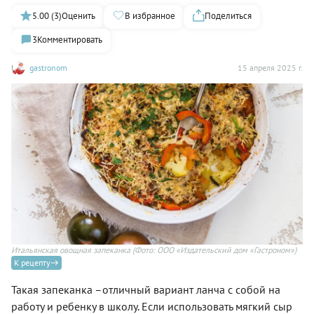
5.00 (3)
Оценить
В избранное
Поделиться
3
Комментировать
gastronom
15 апреля 2025 г.
Итальянская овощная запеканка
(Фото: ООО «Издательский дом «Гастроном»)
К рецепту
Такая запеканка –отличный вариант ланча с собой на
работу и ребенку в школу. Если использовать мягкий сыр