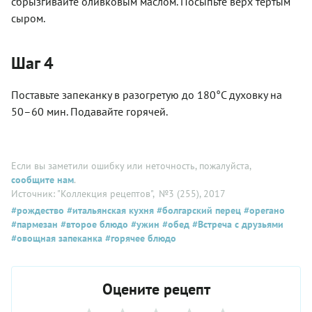
сбрызгивайте оливковым маслом. Посыпьте верх тертым
сыром.
Шаг 4
Поставьте запеканку в разогретую до 180°С духовку на
50–60 мин. По­давайте­ горячей.
Если вы заметили ошибку или неточность, пожалуйста,
сообщите нам
.
Источник: "Коллекция рецептов"
, №3 (255), 2017
#рождество
#итальянская кухня
#болгарский перец
#орегано
#пармезан
#второе блюдо
#ужин
#обед
#Встреча с друзьями
#овощная запеканка
#горячее блюдо
Оцените рецепт