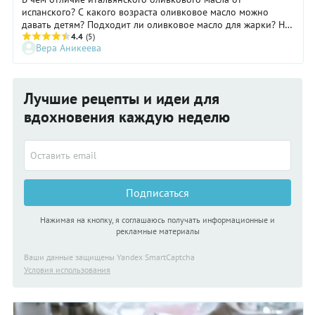
испанского? С какого возраста оливковое масло можно
давать детям? Подходит ли оливковое масло для жарки? На
эти вопросы нам ответили специалисты из Италии —
4.4
(5)
Вера Аникеева
представители итальянской организации, занимающейся
вопросами производства оливкового масла extra virgin, —
Consorzio Extravergine di Qualità (CEQ): президент
консорциума Элиа Фиорилло, директор консорциума Мауро
Лучшие рецепты и идеи для
Мелони и Дзефферино Монини — вице-президент
консорциума и президент компании Monini. Они собрались
вдохновения каждую неделю
в Кулинарной студии Гастронома и провели круглый стол
«Оливковое масло — красота и здоровье». И вот что мы
узнали об итальянском оливковом масле.
Подписаться
Нажимая на кнопку, я соглашаюсь получать информационные и
рекламные материалы
Ваши данные защищены Yandex SmartCaptcha
Условия использования