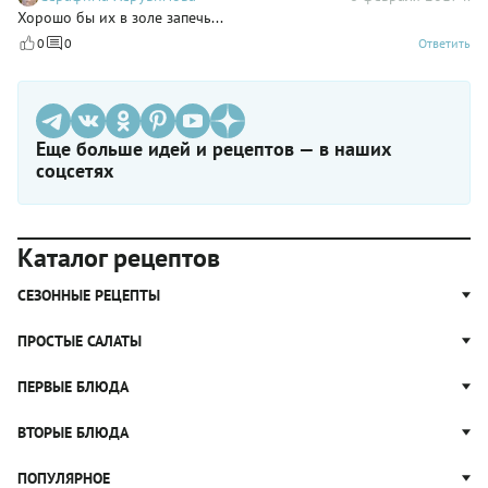
Хорошо бы их в золе запечь...
0
0
Ответить
Еще больше идей и рецептов — в наших
соцсетях
Каталог рецептов
СЕЗОННЫЕ РЕЦЕПТЫ
Рецепты из капусты
ПРОСТЫЕ САЛАТЫ
Блюда с картошкой
Простые салаты
ПЕРВЫЕ БЛЮДА
Рецепты с грибами
Салат Оливье
Яблочные пироги
Щи
ВТОРЫЕ БЛЮДА
Салат Цезарь
Рецепты с клюквой
Борщ
Салат Нисуаз
Котлеты
ПОПУЛЯРНОЕ
Блюда из тыквы
Рассольник