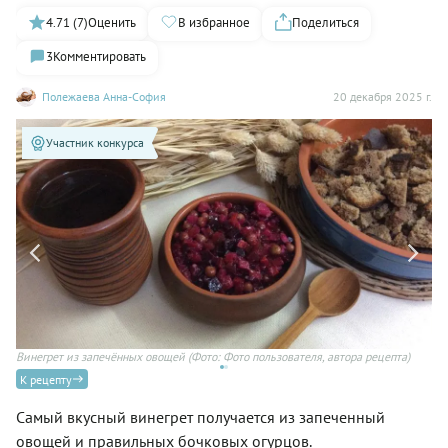
4.71 (7)
Оценить
В избранное
Поделиться
3
Комментировать
Полежаева Анна-София
20 декабря 2025 г.
Участник конкурса
Винегрет из запечённых овощей
(Фото: Фото пользователя, автора рецепта)
Го
ре
К рецепту
Самый вкусный винегрет получается из запеченный
овощей и правильных бочковых огурцов.