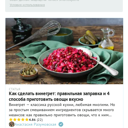
Условия использования
СТАТЬЯ
Как сделать винегрет: правильная заправка и 4
способа приготовить овощи вкусно
Винегрет — классика русской кухни, любимая многими. Но
за простым смешиванием ингредиентов скрывается много
нюансов: как правильно приготовить овощи, что к ним
добавить и как вкусно заправить. В этой статье все о
4.86
(22)
Анастасия Разумовская
приготовлении винегрета: от базового состава до