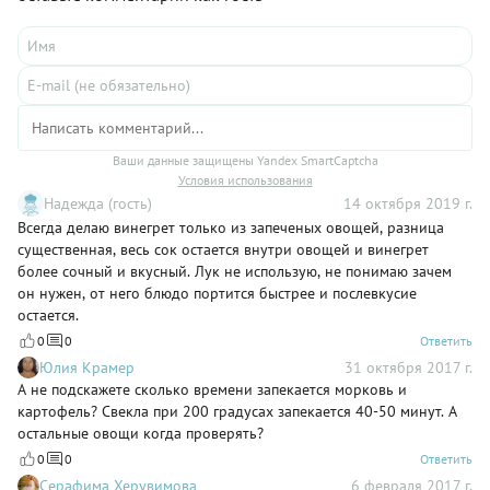
и подаче придется по вкусу не только гурманам, но и ее
любителям.
Ваши данные защищены Yandex SmartCaptcha
Условия использования
Надежда (гость)
14 октября 2019 г.
Всегда делаю винегрет только из запеченых овощей, разница
существенная, весь сок остается внутри овощей и винегрет
более сочный и вкусный. Лук не использую, не понимаю зачем
он нужен, от него блюдо портится быстрее и послевкусие
остается.
0
0
Ответить
Юлия Крамер
31 октября 2017 г.
А не подскажете сколько времени запекается морковь и
картофель? Свекла при 200 градусах запекается 40-50 минут. А
остальные овощи когда проверять?
0
0
Ответить
Серафима Херувимова
6 февраля 2017 г.