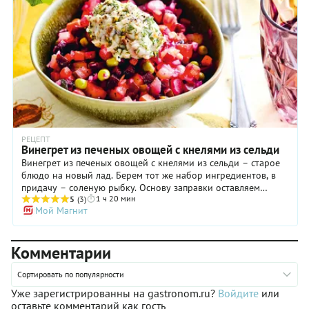
РЕЦЕПТ
Винегрет из печеных овощей с кнелями из сельди
Винегрет из печеных овощей с кнелями из сельди – старое
блюдо на новый лад. Берем тот же набор ингредиентов, в
придачу – соленую рыбку. Основу заправки оставляем
1 ч 20 мин
классической: растительное масло с уксусом. Меняем способ
5
(3)
Мой Магнит
приготовления. Картофель, морковь и свеклу не варим, а
запекаем. Благодаря процессу дегидрации в процессе
запекания они будут иметь совершенно другой вкус и
Комментарии
аромат, более концентрированный и яркий – это стоит
оценить. Для рыбного филе готовим «панировку» из свежей
зелени и горчицы. Маленькие штрихи в виде
Сортировать по популярности
дополнительных ингредиентов только облагородят блюдо.
Уже зарегистрированны на gastronom.ru?
Войдите
или
Надеемся, что популярная закуска в оригинальном решении
оставьте комментарий как гость