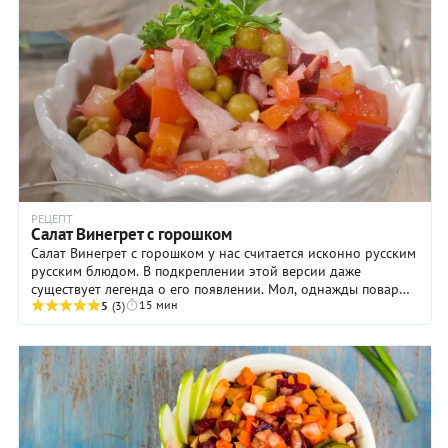
РЕЦЕПТ
Салат Винегрет с горошком
Салат Винегрет с горошком у нас считается исконно русским
русским блюдом. В подкреплении этой версии даже
существует легенда о его появлении. Мол, однажды повар
15 мин
подал на стол Екатерине II новое блюдо ...
5
(3)