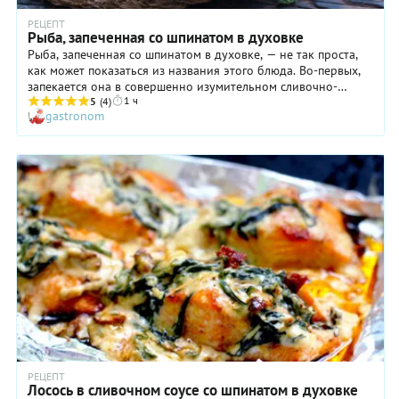
РЕЦЕПТ
Рыба, запеченная со шпинатом в духовке
Рыба, запеченная со шпинатом в духовке, — не так проста,
как может показаться из названия этого блюда. Во-первых,
запекается она в совершенно изумительном сливочно-
1 ч
горчичном соусе и получает красивую тягучую шапочку из
5
(4)
gastronom
тертого сыра, за что и полюбится всем, кто опробует наш
рецепт. Во-вторых, шпинат в составе блюда — не
единственный из овощей: мы добавили сочные помидоры,
предварительно припущенные с чесноком на сковороде.
Все, что вам останется делать, пока запекается рыба, —
наслаждаться головокружительными ароматами.
РЕЦЕПТ
Лосось в сливочном соусе со шпинатом в духовке