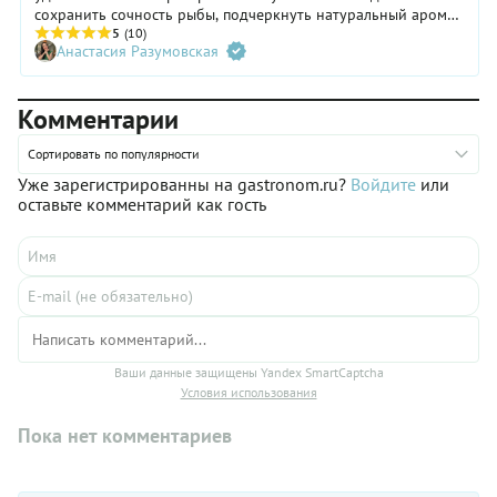
сохранить сочность рыбы, подчеркнуть натуральный аромат
— и обойтись без лишних хлопот. Все зависит от правильно
5
(10)
Анастасия Разумовская
подобранных специй и условий приготовления. В этом
материале мы подробно расскажем, какая температура
запекания рыбы в духовке и время приготовления
Комментарии
оптимальны для разных видов, а также поделимся 7
проверенными рецептами, которые легко повторить дома.
Сортировать по популярности
Уже зарегистрированны на gastronom.ru?
Войдите
или
оставьте комментарий как гость
Ваши данные защищены Yandex SmartCaptcha
Условия использования
Пока нет комментариев