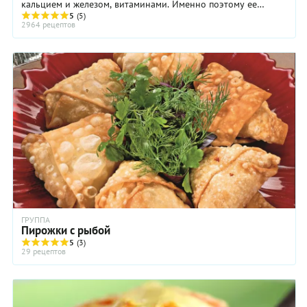
кальцием и железом, витаминами. Именно поэтому ее
добывают в природных ...
5
(5)
2964 рецептов
ГРУППА
Пирожки с рыбой
5
(3)
29 рецептов