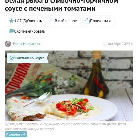
Белая рыба в сливочно-горчичном
соусе с печеными томатами
4.67 (3)
Оценить
В избранное
Поделиться
0
Комментировать
Елена Некрасова
11 октября 2025 г.
Участник конкурса
Белая рыба в сливочно-горчичном соусе с печеными томатами
(Фото: Фото
пользователя, автора рецепта)
К рецепту