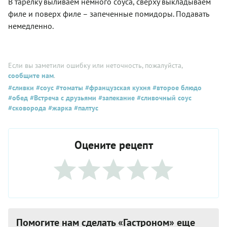
В тарелку выливаем немного соуса, сверху выкладываем
филе и поверх филе – запеченные помидоры. Подавать
немедленно.
Если вы заметили ошибку или неточность, пожалуйста,
сообщите нам
.
#сливки
#соус
#томаты
#французская кухня
#второе блюдо
#обед
#Встреча с друзьями
#запекание
#сливочный соус
#сковорода
#жарка
#палтус
Оцените рецепт
Помогите нам сделать «Гастроном» еще