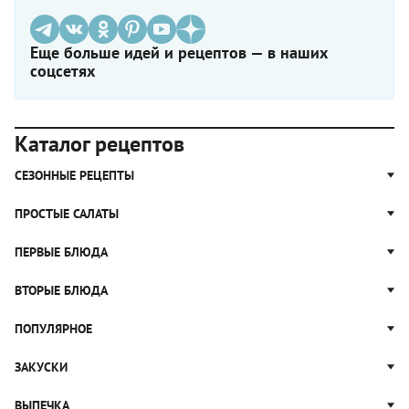
Еще больше идей и рецептов — в наших
соцсетях
Каталог рецептов
СЕЗОННЫЕ РЕЦЕПТЫ
Рецепты из капусты
ПРОСТЫЕ САЛАТЫ
Блюда с картошкой
Простые салаты
ПЕРВЫЕ БЛЮДА
Рецепты с грибами
Салат Оливье
Яблочные пироги
Щи
ВТОРЫЕ БЛЮДА
Салат Цезарь
Рецепты с клюквой
Борщ
Салат Нисуаз
Котлеты
ПОПУЛЯРНОЕ
Блюда из тыквы
Рассольник
Салат Мимоза
Плов
Гороховый суп
Пицца
ЗАКУСКИ
Крабовый салат
Пельмени
Суп солянка
Сырники
Вареники
Жюльен
ВЫПЕЧКА