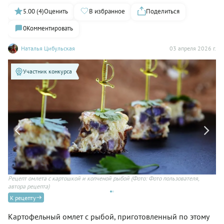
5.00 (4)
Оценить
В избранное
Поделиться
0
Комментировать
Наталья Цибульская
03 апреля 2026 г.
Участник конкурса
Рецепт омлета с картошкой и копченой рыбой
(Фото: Фото пользователя,
Ом
автора рецепта)
ре
К рецепту
Картофельный омлет с рыбой, приготовленный по этому