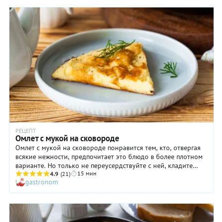
РЕЦЕПТ
Омлет с мукой на сковороде
Омлет с мукой на сковороде понравится тем, кто, отвергая
всякие нежности, предпочитает это блюдо в более плотном
варианте. Но только не переусердствуйте с ней, кладите
15 мин
столько, сколько указано в рецепте, иначе результат
4.9
(21)
gastronom
разочарует вас. Кстати, муку вполне можно заменить
манкой: попробуйте однажды и такой вариант. В рецепте
омлета с мукой на сковороде очень подробно расписана
старинная технология расчета меры жидкости для омлета.
Непременно воспользуйтесь ею, и вы точно будете знать,