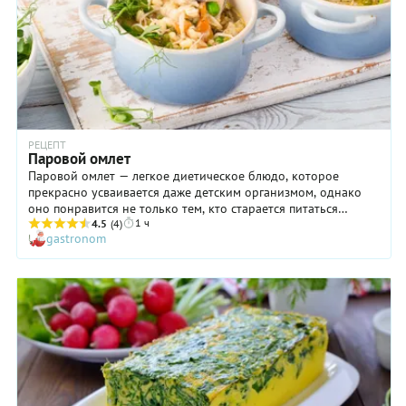
(традиционно используются только яйца), нам подобный
вариант очень и очень нравится.
РЕЦЕПТ
Паровой омлет
Паровой омлет — легкое диетическое блюдо, которое
прекрасно усваивается даже детским организмом, однако
оно понравится не только тем, кто старается питаться
1 ч
правильно или сидит на диете. Попробуйте приготовить его
4.5
(4)
gastronom
и убедитесь, что оно просто очень и очень вкусное!
Паровой омлет получается необыкновенно нежным, а овощи
и шампиньоны делают его более интересным,
оригинальным. Хотите придать вкусу большую пикантность?
Добавьте в яичную смесь для парового омлета немного
молотого красного перца и молотого имбиря.