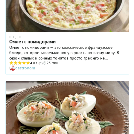
РЕЦЕПТ
Омлет с помидорами
Омлет с помидорами — это классическое французское
блюдо, которое завоевало популярность по всему миру. В
сезон спелых и сочных томатов просто грех его не
25 мин
приготовить. С только что сорванными свежими
4.83
(6)
gastronom
помидорами нежный омлет станет еще аппетитнее! Зимой
тоже не стоит отказывать себе в удовольствии —
используйте помидоры черри, которые доступны круглый
год. По нашему рецепту омлет с помидорами на сковороде
получается особенно пышным, мягким и воздушным,
превращая завтрак в настоящий кулинарный праздник.