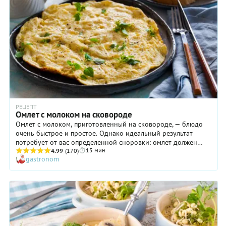
какой должна быть идеальная плотность этого простого и
быстрого блюда.
РЕЦЕПТ
Омлет с молоком на сковороде
Омлет с молоком, приготовленный на сковороде, — блюдо
очень быстрое и простое. Однако идеальный результат
потребует от вас определенной сноровки: омлет должен
15 мин
получиться очень нежным, безо всякой хрустящей корочки.
4.99
(170)
gastronom
Поэтому мы специально очень подробно расписали весь
процесс. Обратите особое внимание на то, что яйца с
молоком взбиваются, точнее, взбалтываются именно вилкой.
Это очень важно, ведь в данном случае пышность
совершенно ни к чему. Во Франции взбивание венчиком или
тем более миксером ингредиентов этого блюда вообще
считается дурным кулинарным тоном. И хотя там в
принципе не жалуют приготовление омлета с молоком