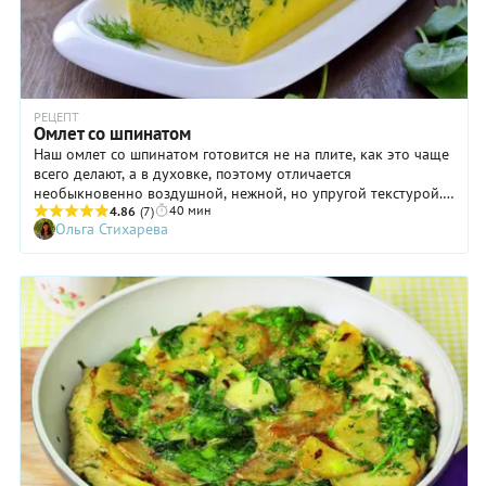
РЕЦЕПТ
Омлет со шпинатом
Наш омлет со шпинатом готовится не на плите, как это чаще
всего делают, а в духовке, поэтому отличается
необыкновенно воздушной, нежной, но упругой текстурой.
40 мин
Блюдо идеально подходит для завтрака: оно отлично
4.86
(7)
Ольга Стихарева
усваивается и обеспечивает насыщение на несколько часов.
Омлет со шпинатом можно подать и в качестве легкого
ужина, дополнив свежими овощами, например, помидорами.
Чтобы придать вкусу блюда более выразительный вкус, в
яичную массу можно добавить зубчик чеснока,
пропущенный через пресс. Попробуйте, вам точно
понравится!