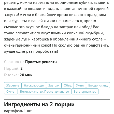
рецепту, можно нарезать на порционные кубики, вставить
в каждый по шпажке и подать в виде аппетитной горячей
закуски! А если в ближайшее время никакого праздника
или фуршета в вашей жизни не намечается, просто
съешьте это вкусное блюдо на завтрак или обед! Вас
точно впечатлит его вкус: ломтики копченой скумбрии,
жареные лук и картошка в обрамлении яичного суфле —
очень гармоничный союз! Но сколько раз ни представить,
лучше один раз попробовать!
Сложность:
Простые рецепты
Порций:
2
Готовка:
20 мин
Жарение
На сковороде
Завтрак
Обед
Ужин
Блюдо из яиц
Омлет
Вегетарианство: Пескетарианство
Вегетарианство
Ингредиенты на 2 порции
картофель 1 шт.