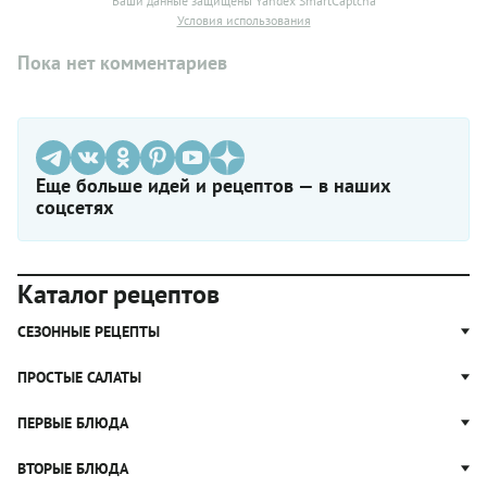
Ваши данные защищены Yandex SmartCaptcha
Условия использования
Пока нет комментариев
Еще больше идей и рецептов — в наших
соцсетях
Каталог рецептов
СЕЗОННЫЕ РЕЦЕПТЫ
Рецепты из капусты
ПРОСТЫЕ САЛАТЫ
Блюда с картошкой
Простые салаты
ПЕРВЫЕ БЛЮДА
Рецепты с грибами
Салат Оливье
Яблочные пироги
Щи
ВТОРЫЕ БЛЮДА
Салат Цезарь