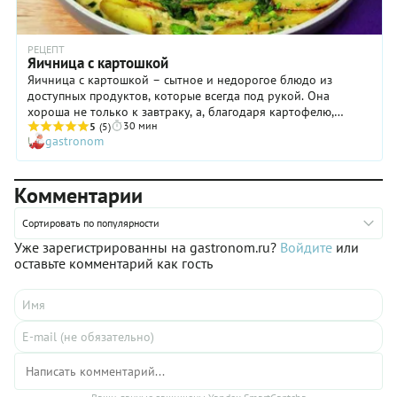
РЕЦЕПТ
Яичница с картошкой
Яичница с картошкой – сытное и недорогое блюдо из
доступных продуктов, которые всегда под рукой. Она
хороша не только к завтраку, а, благодаря картофелю,
30 мин
может стать отличным сытным обедом или ужином. Чтобы
5
(5)
gastronom
несколько ускорить процесс, овощ можно заранее отварить
до полуготовности (около 10 минут), а затем лишь обжарить
до золотистой корочки. Также подойдет картофель, который
Комментарии
остался с ужина. Из зелени можно использовать любую, по
вашему вкусу. Но без зеленого лука никак не обойтись.
Вместе с картофелем они представляют собой очень
Сортировать по популярности
удачную пару. Если хочется разнообразить вкус, то
Уже зарегистрированны на gastronom.ru?
Войдите
или
допустимо добавлять помидоры, грибы, индейку, баклажаны,
оставьте комментарий как гость
кабачки и, конечно же, сыр. Он придаст блюду легкую
тягучесть и нежный сливочный аромат.