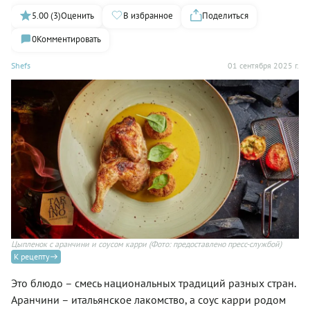
5.00 (3)
Оценить
В избранное
Поделиться
0
Комментировать
Shefs
01 сентября 2025 г.
Цыпленок с аранчини и соусом карри
(Фото: предоставлено пресс-службой)
К рецепту
Это блюдо – смесь национальных традиций разных стран.
Аранчини – итальянское лакомство, а соус карри родом