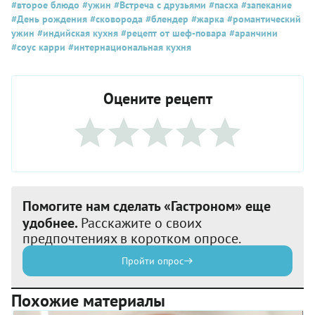
#второе блюдо
#ужин
#Встреча с друзьями
#пасха
#запекание
#День рождения
#сковорода
#блендер
#жарка
#романтический
ужин
#индийская кухня
#рецепт от шеф-повара
#аранчини
#соус карри
#интернациональная кухня
Оцените рецепт
Помогите нам сделать «Гастроном» еще
удобнее.
Расскажите о своих
предпочтениях в коротком опросе.
Пройти опрос
Похожие материалы