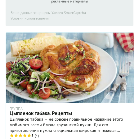
рекламные материалы
Ваши данные защищены Yandex SmartCaptcha
Условия использования
ГРУППА
Цыпленок табака. Рецепты
Цыпленок табака – не совсем правильное название этого
любимого всеми блюда грузинской кухни. Для его
приготовления нужна специальная широкая и тяжелая
сковорода с грышкой-гнетом – тапа. Она-то и дала ...
5
(4)