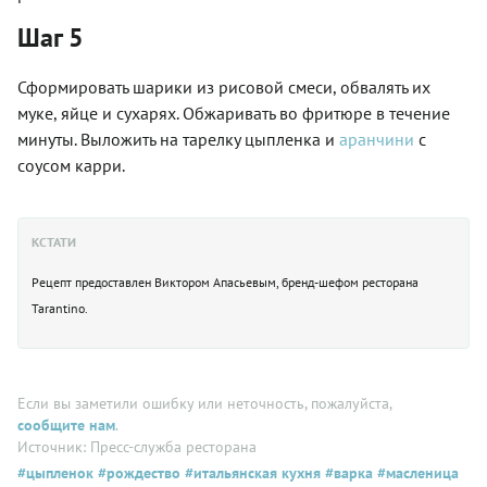
Шаг 5
Сформировать шарики из рисовой смеси, обвалять их
муке, яйце и сухарях. Обжаривать во фритюре в течение
минуты. Выложить на тарелку цыпленка и
аранчини
с
соусом карри.
КСТАТИ
Рецепт предоставлен Виктором Апасьевым, бренд-шефом ресторана
Tarantino.
Если вы заметили ошибку или неточность, пожалуйста,
сообщите нам
.
Источник: Пресс-служба ресторана
#цыпленок
#рождество
#итальянская кухня
#варка
#масленица