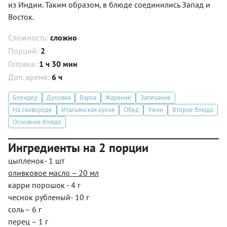
из Индии. Таким образом, в блюде соединились Запад и
Восток.
Сложность:
сложно
Порций:
2
Готовка:
1 ч 30 мин
Доп. время:
6 ч
Блендер
Духовка
Варка
Жарение
Запекание
На сковороде
Итальянская кухня
Обед
Ужин
Второе блюдо
Основное блюдо
Ингредиенты на 2 порции
цыпленок- 1 шт
оливковое масло – 20 мл
карри порошок - 4 г
чеснок рубленый- 10 г
соль – 6 г
перец – 1 г