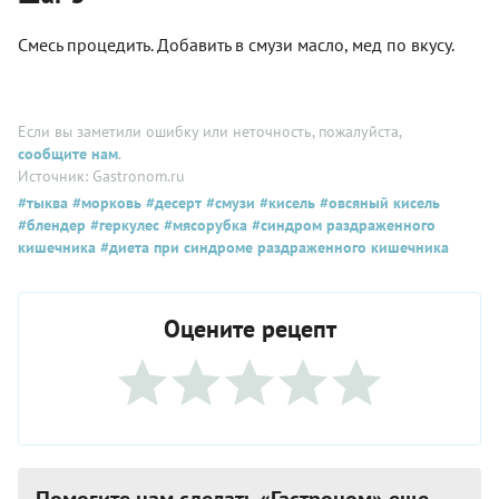
Смесь процедить. Добавить в смузи масло, мед по вкусу.
Если вы заметили ошибку или неточность, пожалуйста,
сообщите нам
.
Источник: Gastronom.ru
#тыква
#морковь
#десерт
#смузи
#кисель
#овсяный кисель
#блендер
#геркулес
#мясорубка
#синдром раздраженного
кишечника
#диета при синдроме раздраженного кишечника
Оцените рецепт
Помогите нам сделать «Гастроном» еще