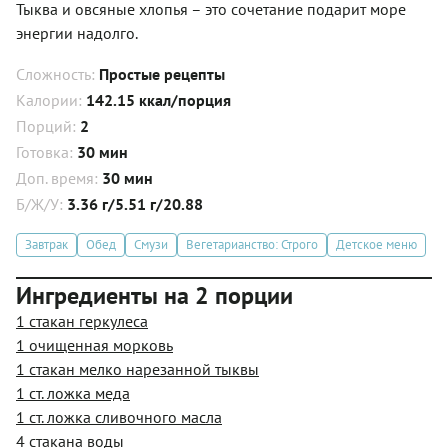
Тыква и овсяные хлопья – это сочетание подарит море
энергии надолго.
Сложность:
Простые рецепты
Калории:
142.15 ккал/порция
Порций:
2
Готовка:
30 мин
Доп. время:
30 мин
Б/Ж/У:
3.36 г/5.51 г/20.88
Завтрак
Обед
Смузи
Вегетарианство: Строго
Детское меню
Ингредиенты на 2 порции
1 стакан геркулеса
1 очищенная морковь
1 стакан мелко нарезанной тыквы
1 ст. ложка меда
1 ст. ложка сливочного масла
4 стакана воды