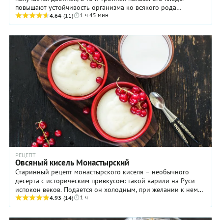
повышают устойчивость организма ко всякого рода
1 ч 45 мин
инфекциям, укрепляют стенки сосудов и ...
4.64
(11)
РЕЦЕПТ
Овсяный кисель Монастырский
Старинный рецепт монастырского киселя – необычного
десерта с историческим привкусом: такой варили на Руси
испокон веков. Подается он холодным, при желании к нему
1 ч
можно добавить ягоды и нарезанные ...
4.93
(14)