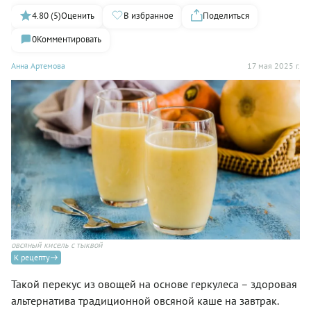
4.80 (5)
Оценить
В избранное
Поделиться
0
Комментировать
Анна Артемова
17 мая 2025 г.
овсяный кисель с тыквой
К рецепту
Такой перекус из овощей на основе геркулеса – здоровая
альтернатива традиционной овсяной каше на завтрак.