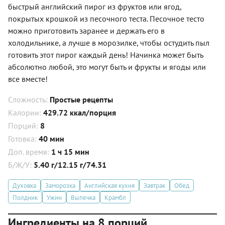
быстрый английский пирог из фруктов или ягод,
покрытых крошкой из песочного теста. Песочное тесто
можно приготовить заранее и держать его в
холодильнике, а лучше в морозилке, чтобы остудить пыл
готовить этот пирог каждый день! Начинка может быть
абсолютно любой, это могут быть и фрукты и ягоды или
все вместе!
Сложность:
Простые рецепты
Калории:
429.72 ккал/порция
Порций:
8
Готовка:
40 мин
Доп. время:
1 ч 15 мин
Б/Ж/У:
5.40 г/12.15 г/74.31
Духовка
Заморозка
Английская кухня
Завтрак
Обед
Полдник
Ужин
Выпечка
Крамбл
Ингредиенты на 8 порций