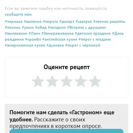
Если вы заметили ошибку или неточность, пожалуйста,
сообщите нам
.
#черника
#выпечка
#пироги
#десерт
#завтрак
#летние рецепты
#пикник
#ужин
#обед
#полдник
#Встреча с друзьями
#выпекание
#Ланч
#Замораживание
#детский праздник
#День
рождения
#крамбл
#английская кухня
#пирог с ягодами
#американская кухня
#духовка
#пирог с черникой
Оцените рецепт
Помогите нам сделать «Гастроном» еще
удобнее.
Расскажите о своих
предпочтениях в коротком опросе.