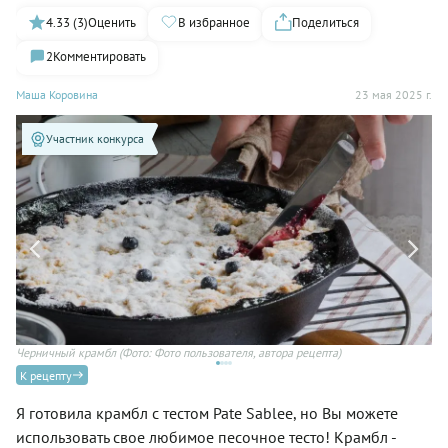
4.33 (3)
Оценить
В избранное
Поделиться
2
Комментировать
Маша Коровина
23 мая 2025 г.
Участник конкурса
Черничный крамбл
(Фото: Фото пользователя, автора рецепта)
Го
К рецепту
Я готовила крамбл с тестом Pate Sablee, но Вы можете
использовать свое любимое песочное тесто! Крамбл -