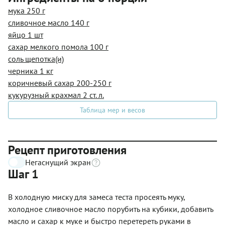
мука 250 г
сливочное масло 140 г
яйцо 1 шт
сахар мелкого помола 100 г
соль щепотка(и)
черника 1 кг
коричневый сахар 200-250 г
кукурузный крахмал 2 ст. л.
Таблица мер и весов
Рецепт приготовления
Негаснущий экран
Шаг 1
В холодную миску для замеса теста просеять муку,
холодное сливочное масло порубить на кубики, добавить
масло и сахар к муке и быстро перетереть руками в