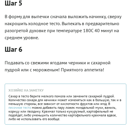
Шаг 5
В форму для выпечки сначала выложить начинку, сверху
накрошить холодное тесто. Выпекать в предварительно
разогретой духовке при температуре 180С 40 минут на
среднем уровне.
Шаг 6
Подавать со свежими ягодами черники и сахарной
пудрой или с мороженым! Приятного аппетита!
ХОЗЯЙКЕ НА ЗАМЕТКУ
Сахар в тесто берите мелкого помола или замените сахарной пудрой.
Количество сахара для начинки может изменяться как в большую, так и в
меньшую стороны, все зависит от кислотности фруктов или ягод. В
песочное тесто
можно добавить пару ложек миндальной муки, ваниль,
корицу или гвоздику. Крахмал только кукурузный, картофельный не
подойдет, либо уменьшить количество картофельного крахмала вдвое,
либо не использовать его вообще.