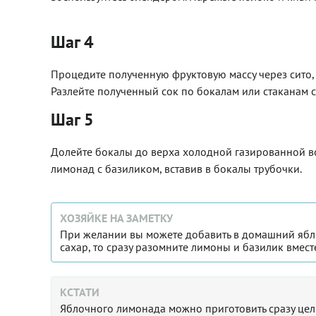
Шаг 4
Процедите полученную фруктовую массу через сито,
Разлейте полученный сок по бокалам или стаканам 
Шаг 5
Долейте бокалы до верха холодной газированной в
лимонад с базиликом, вставив в бокалы трубочки.
ХОЗЯЙКЕ НА ЗАМЕТКУ
При желании вы можете добавить в домашний яб
сахар, то сразу разомните лимоны и базилик вместе
КСТАТИ
Яблочного лимонада можно приготовить сразу целы