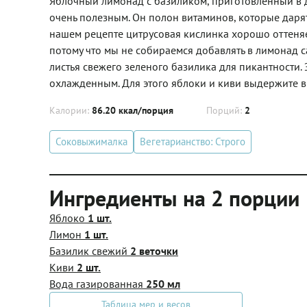
Яблочный лимонад с базиликом, приготовленный в д
очень полезным. Он полон витаминов, которые дарят
нашем рецепте цитрусовая кислинка хорошо оттеняет
потому что мы не собираемся добавлять в лимонад са
листья свежего зеленого базилика для пикантности. 
охлажденным. Для этого яблоки и киви выдержите в
Калории:
86.20 ккал/порция
Порций:
2
Соковыжималка
Вегетарианство: Строго
Ингредиенты на 2 порции
Яблоко
1 шт.
Лимон
1 шт.
Базилик свежий
2 веточки
Киви
2 шт.
Вода газированная
250 мл
Таблица мер и весов