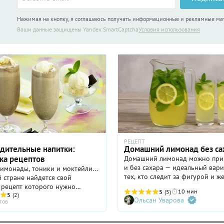
Нажимая на кнопку, я соглашаюсь получать информационные и рекламные м
Ваши данные защищены Yandex SmartCaptcha
Условия использования
РЕЦЕПТ
дительные напитки:
Домашний лимонад без са
ка рецептов
Домашний лимонад можно при
и без сахара — идеальный вари
имонады, тоники и моктейли...
тех, кто следит за фигурой и ж
 стране найдется свой
снизить количество быстрых у
 рецепт которого нужно
10 мин
5
(5)
в своем рационе. Мы предлага
ьно запомнить на случай
5
(2)
Ольсан Уварова
тов
использовать в качестве подсл
ары.
сироп топинамбура — он мало
и обладает низким гликемичес