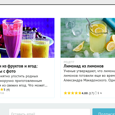
РЕЦЕПТ
 из фруктов и ягод:
Лимонад из лимонов
ы с фото
Ученые утверждают, что лимон
лимонов готовили еще во врем
иятно угостить родных
Александра Македонского. Одн
нноручно приготовленным
какое имя носил тогда этот нап
 из свежих ягод. Что может
история умалчивает. Знакомое
ше натурального ягодного
5
(4)
тов
1 ч
4.88
(17)
название появилось позже, в I ..
 и не только сока — из летних
но сделать компот и морс, ...
Подписа