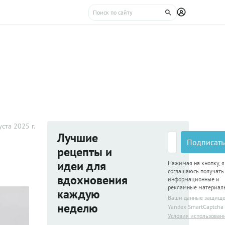
уста 2025 г.
Лучшие
Подписать
рецепты и
идеи для
Нажимая на кнопку, я
соглашаюсь получать
вдохновения
информационные и
рекламные материал
каждую
Ваши данные защищ
неделю
Yandex SmartCaptcha
Условия использован