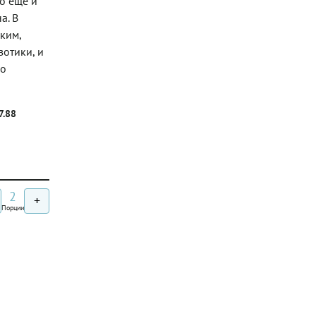
о еще и
а. В
ким,
зотики, и
шо
7.88
2
+
Порции