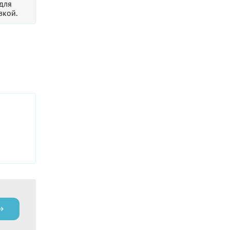
 для
вкой.