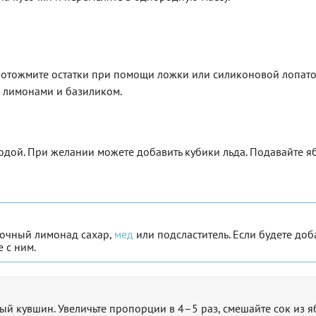
 отожмите остатки при помощи ложки или силиконовой лопато
с лимонами и базиликом.
одой. При желании можете добавить кубики льда. Подавайте 
лочный лимонад сахар,
мед
или подсластитель. Если будете доб
 с ним.
й кувшин. Увеличьте пропорции в 4–5 раз, смешайте сок из я