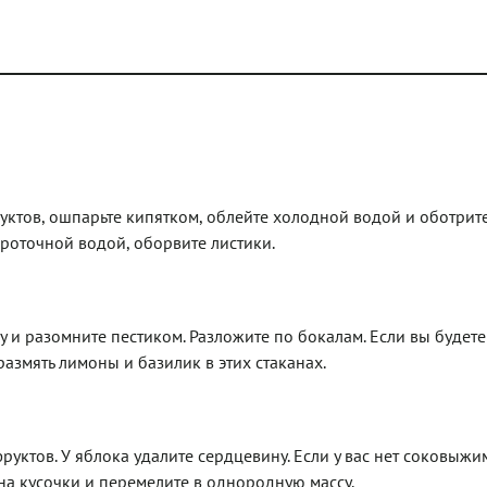
уктов, ошпарьте кипятком, облейте холодной водой и оботрите
роточной водой, оборвите листики.
 и разомните пестиком. Разложите по бокалам. Если вы будете
размять лимоны и базилик в этих стаканах.
фруктов. У яблока удалите сердцевину. Если у вас нет соковыжи
на кусочки и перемелите в однородную массу.