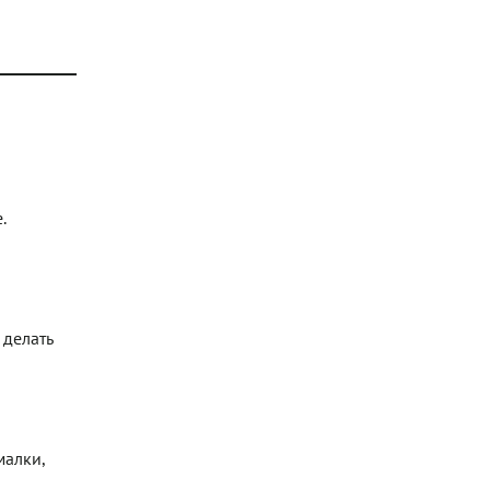
.
 делать
малки,