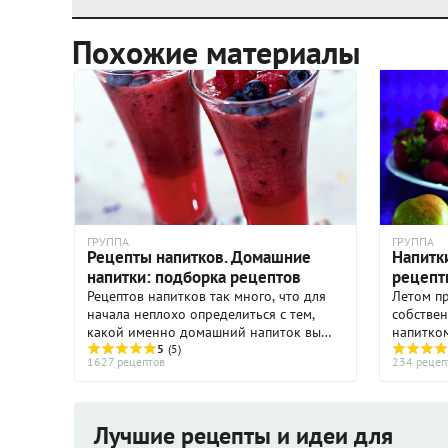
Похожие материалы
ГРУППА
ГРУППА
Рецепты напитков. Домашние
Напитки
напитки: подборка рецептов
рецепт
Рецептов напитков так много, что для
Летом пр
начала неплохо определиться с тем,
собстве
какой именно домашний напиток вы
напитком
желаете. Чай или кофе на завтрак, а,
5
(5)
быть луч
1627 рецептов
234 рецеп
может быть, свежевыжатый сок – фреш?
сока? Да
Или молочный коктейль ...
ягод мож
Лучшие рецепты и идеи для