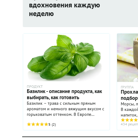
вдохновения каждую
неделю
ПРОДУКТ
ГРУППА
Базилик - описание продукта, как
Прохла
выбирать, как готовить
подбор
Базилик – трава с сильным пряным
Морсы, л
ароматом и немного вяжущим вкусом с
В каждой
горьковатым оттенком. В Европе
напиток,
популярен зеленый базилик, который
обязател
434 рецеп
5
(2)
активно выращивают во Франции,
летней ж
Италии, Марокко и Египте ...