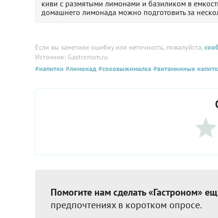
киви с размятыми лимонами и базиликом в емкости
домашнего лимонада можно подготовить за несколь
Если вы заметили ошибку или неточность, пожалуйста,
соо
Источник: Gastronom.ru
#напитки
#лимонад
#соковыжималка
#витаминные напит
Помогите нам сделать «Гастроном» ещ
предпочтениях в коротком опросе.