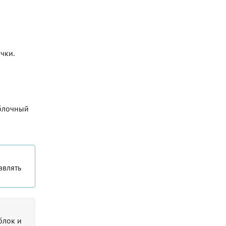
чки.
яблочный
авлять
блок и