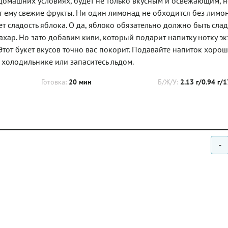
омашних условиях, будет не только вкусным и освежающим, н
 ему свежие фрукты. Ни один лимонад не обходится без лимон
 сладость яблока. О да, яблоко обязательно должно быть слад
хар. Но зато добавим киви, который подарит напитку нотку эк
Этот букет вкусов точно вас покорит. Подавайте напиток хоро
 холодильнике или запаситесь льдом.
Готовка:
20 мин
Б/Ж/У:
2.13 г/0.94 г/1
-