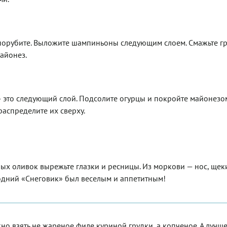
о порубите. Выложите шампиньоны следующим слоем. Смажьте г
айонез.
 это следующий слой. Подсолите огурцы и покройте майонезо
распределите их сверху.
ных оливок вырежьте глазки и ресницы. Из моркови — нос, щеки
одний «Снеговик» был веселым и аппетитным!
но взять не жареное филе куриной грудки, а копченое. А лучш