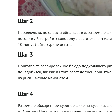
Шаг 2
Параллельно, пока рис и яйца варятся, разрежьте ф
посолите. Разогрейте сковороду с растительным мас
10 минут. Дайте курице остыть.
Шаг 3
Приготовьте сервировочное блюдо подходящего разм
понадобится, так как в итоге салат должен принять
из риса. Смажьте майонезом.
Шаг 4
Разрежьте обжаренное куриное филе на кусочки, сле
майонезом. Посыпьте сверху измельченными желтка