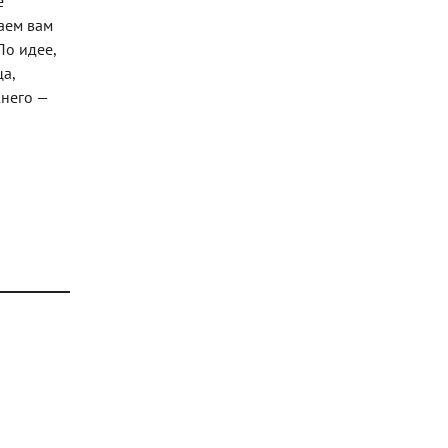
е
гаем вам
По идее,
а,
жнего —