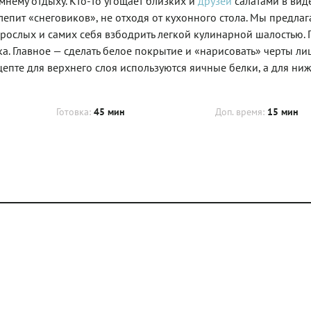
мнему отдыху. Кто-то угощает близких и
друзей
салатами в вид
лепит «снеговиков», не отходя от кухонного стола. Мы предла
взрослых и самих себя взбодрить легкой кулинарной шалостью. 
. Главное — сделать белое покрытие и «нарисовать» черты лиц
епте для верхнего слоя используются яичные белки, а для ни
Готовка:
45 мин
Доп. время:
15 мин