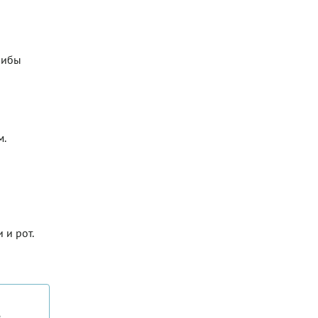
рибы
м.
 и рот.
е