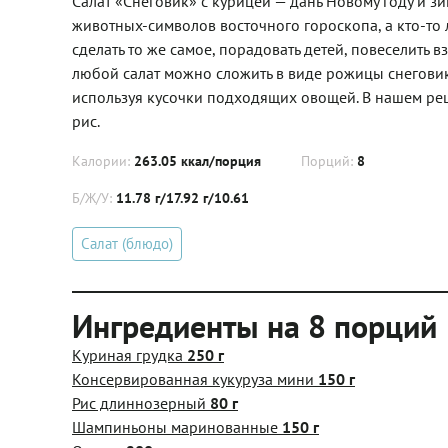
Салат «Снеговик» с курицей — дань Новому году и зи
животных-символов восточного гороскопа, а кто-то 
сделать то же самое, порадовать детей, повеселить 
любой салат можно сложить в виде рожицы снеговика
используя кусочки подходящих овощей. В нашем рец
рис.
Калории:
263.05 ккал/порция
Порций:
8
Б/Ж/У:
11.78 г/17.92 г/10.61
Салат (блюдо)
Ингредиенты на 8 порций
Куриная грудка
250 г
Консервированная кукуруза мини
150 г
Рис длиннозерный
80 г
Шампиньоны маринованные
150 г