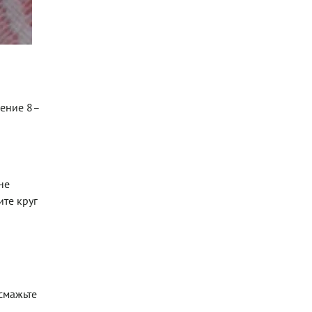
чение 8–
не
ите круг
 смажьте