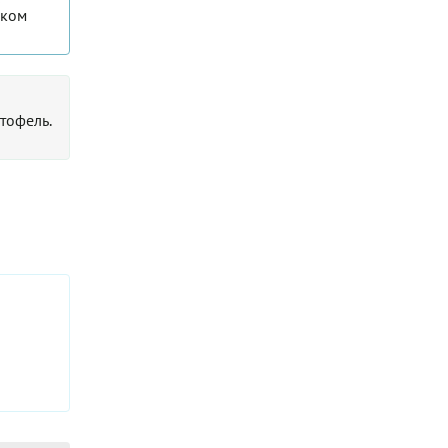
шком
тофель.