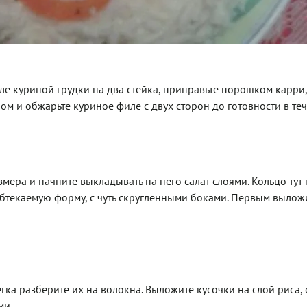
иле куриной грудки на два стейка, приправьте порошком карри,
лом и обжарьте куриное филе с двух сторон до готовности в те
ера и начните выкладывать на него салат слоями. Кольцо тут 
 обтекаемую форму, с чуть скругленными боками. Первым вылож
гка разберите их на волокна. Выложите кусочки на слой риса,
ми.