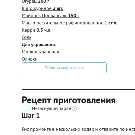
Огурец
200 г
Яйцо куриное
3 шт.
Майонез Провансаль
150 г
Масло растительное рафинированное
1 ст.л.
Карри
0.5 ч.л.
Соль
Для украшения:
Морковь варёная
Оливки
Таблица мер и весов
Рецепт приготовления
Негаснущий экран
Шаг 1
Рис промойте в нескольких водах и отварите по инст