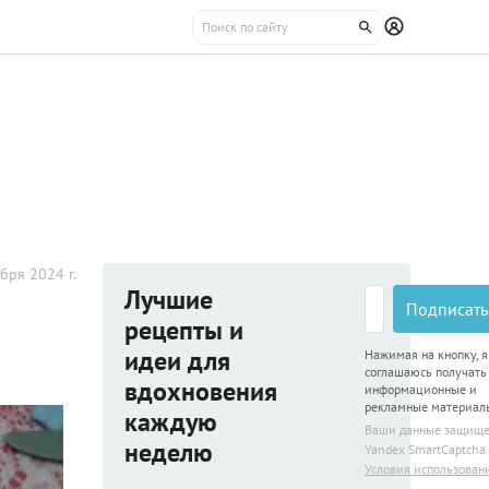
бря 2024 г.
Лучшие
Подписать
рецепты и
идеи для
Нажимая на кнопку, я
соглашаюсь получать
вдохновения
информационные и
рекламные материал
каждую
Ваши данные защищ
неделю
Yandex SmartCaptcha
Условия использован