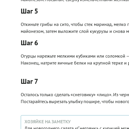
Шаг 5
Откиньте грибы на сито, чтобы стек маринад, мелк
майонезом, затем выложите слой кукурузы и снова м
Шаг 6
Огурцы нарежьте мелкими кубиками или соломкой —
Наконец, натрите яичные белки на крупной терке и 
Шаг 7
Осталось только сделать «снеговику» «лицо». Из чер
Постарайтесь вырезать улыбку пошире, чтобы новог
ХОЗЯЙКЕ НА ЗАМЕТКУ
Для новогоднего салата «Снеговик» с курицей мож