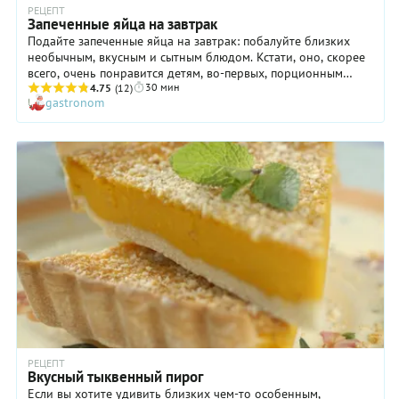
РЕЦЕПТ
Запеченные яйца на завтрак
Подайте запеченные яйца на завтрак: побалуйте близких
необычным, вкусным и сытным блюдом. Кстати, оно, скорее
всего, очень понравится детям, во-первых, порционным
30 мин
форматом (малышей нередко пугают огромные тарелки с
4.75
(12)
gastronom
едой), во-вторых, ярким внешним видом. Присмотритесь,
ведь это не просто блюдо, а настоящее произведение
изобразительного искусства, в котором гармонично
сочетается желтый цвет, белый, зеленый, красный! Ну а
приготовить такой завтрак можно всего за полчаса, что,
согласитесь, совсем немного даже для утра в будни.
РЕЦЕПТ
Вкусный тыквенный пирог
Если вы хотите удивить близких чем-то особенным,