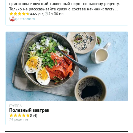
приготовьте вкусный тыквенный пирог по нашему рецепту.
Только не рассказывайте сразу о составе начинки: пусть
2 ч 30 мин
домочадцы сами попробуют догадаться! Дело в том, что вкус
4.65
(17)
gastronom
ее настолько изысканный, что мысль о тыкве мало кому
придет в голову. А ароматная орехово-коричная посыпка и
вовсе путает все карты. Так что, будьте готовы к искреннему
изумлению и заслуженным комплиментам в свой адрес!
Только помните, что вкусный тыквенный пирог должен
полностью остыть, иначе нарезать его аккуратно будет
очень трудно.
ГРУППА
Полезный завтрак
5
(4)
74 рецептов