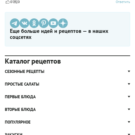
0
0
Ответить
Еще больше идей и рецептов — в наших
соцсетях
Каталог рецептов
СЕЗОННЫЕ РЕЦЕПТЫ
Рецепты из капусты
ПРОСТЫЕ САЛАТЫ
Блюда с картошкой
Простые салаты
ПЕРВЫЕ БЛЮДА
Рецепты с грибами
Салат Оливье
Яблочные пироги
Щи
ВТОРЫЕ БЛЮДА
Салат Цезарь
Рецепты с клюквой
Борщ
Салат Нисуаз
Котлеты
ПОПУЛЯРНОЕ
Блюда из тыквы
Рассольник
Салат Мимоза
Плов
Гороховый суп
Пицца
ЗАКУСКИ