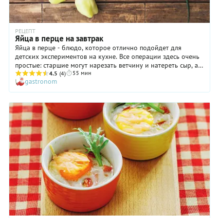
РЕЦЕПТ
Яйца в перце на завтрак
Яйца в перце - блюдо, которое отлично подойдет для
детских экспериментов на кухне. Все операции здесь очень
простые: старшие могут нарезать ветчину и натереть сыр, а
55 мин
маленькие дети смешать начинку и с маминой помощью
4.5
(4)
gastronom
наполнить ею перцы. Блюдо как раз будет готово, когда с
уборкой кухни будет закончено.