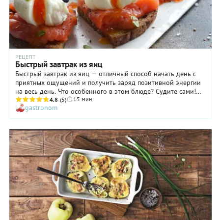
РЕЦЕПТ
Быстрый завтрак из яиц
Быстрый завтрак из яиц — отличный способ начать день с
приятных ощущений и получить заряд позитивной энергии
на весь день. Что особенного в этом блюде? Судите сами!
15 мин
Во-первых, в состав завтрака входят яйца, богатые белком,
4.8
(5)
gastronom
который придает силы и прекрасно «пробуждает». Во-
вторых, среди ингредиентов есть семга, содержащая
полезные ненасыщенные жирные Омега-3 кислоты: они
помогут мозгу эффективно включиться в работу. И в-
третьих, в составе быстрого завтрака из яиц фигурирует
деревенский хлеб из цельнозерновой муки, содержащий те
самые медленные углеводы, которые помогут вам спокойно
дожить до обеда без каких-либо перекусов. Сплошные
преимущества и никаких проблем с приготовлением!