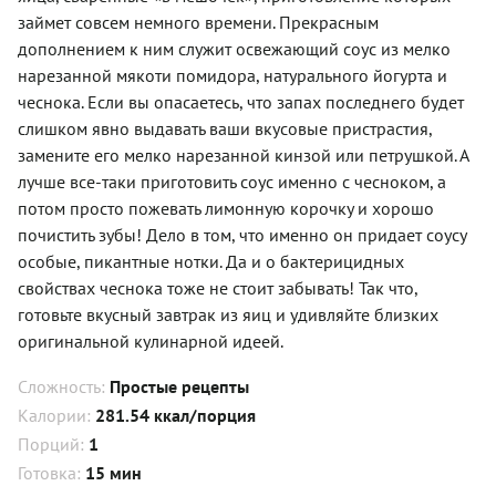
займет совсем немного времени. Прекрасным
дополнением к ним служит освежающий соус из мелко
нарезанной мякоти помидора, натурального йогурта и
чеснока. Если вы опасаетесь, что запах последнего будет
слишком явно выдавать ваши вкусовые пристрастия,
замените его мелко нарезанной кинзой или петрушкой. А
лучше все-таки приготовить соус именно с чесноком, а
потом просто пожевать лимонную корочку и хорошо
почистить зубы! Дело в том, что именно он придает соусу
особые, пикантные нотки. Да и о бактерицидных
свойствах чеснока тоже не стоит забывать! Так что,
готовьте вкусный завтрак из яиц и удивляйте близких
оригинальной кулинарной идеей.
Сложность:
Простые рецепты
Калории:
281.54 ккал/порция
Порций:
1
Готовка:
15 мин