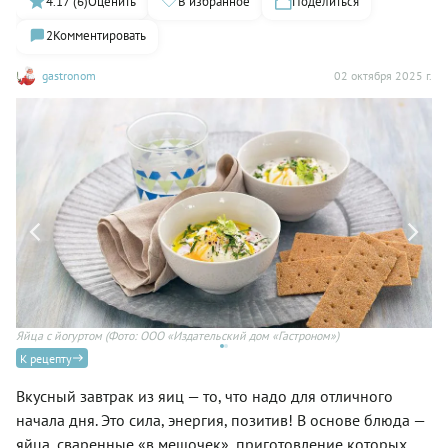
4.17 (6)
Оценить
В избранное
Поделиться
2
Комментировать
gastronom
02 октября 2025 г.
Яйца с йогуртом
(Фото: ООО «Издательский дом «Гастроном»)
Вк
«Г
К рецепту
Вкусный завтрак из яиц — то, что надо для отличного
начала дня. Это сила, энергия, позитив! В основе блюда —
яйца, сваренные «в мешочек», приготовление которых