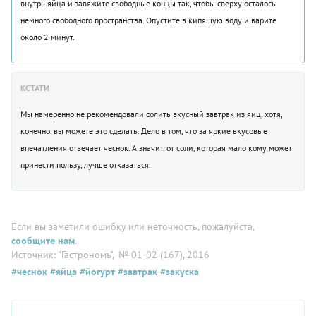
внутрь яйца и завяжите свободные концы так, чтобы сверху осталось
немного свободного пространства. Опустите в кипящую воду и варите
около 2 минут.
КСТАТИ
Мы намеренно не рекомендовали солить вкусный завтрак из яиц, хотя,
конечно, вы можете это сделать. Дело в том, что за яркие вкусовые
впечатления отвечает чеснок. А значит, от соли, которая мало кому может
принести пользу, лучше отказаться.
Если вы заметили ошибку или неточность, пожалуйста,
сообщите нам
.
Источник: "Гастрономъ"
, № 01-02 (167), 2016
#чеснок
#яйца
#йогурт
#завтрак
#закуска