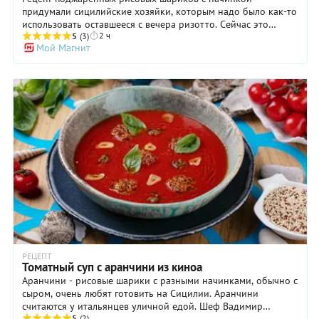
придумали сицилийские хозяйки, которым надо было как-то
использовать оставшееся с вечера ризотто. Сейчас это
2 ч
блюдо – традиционный итальянский стритфуд. Наши
5
(3)
Мой Магнит
аранчини с помидорами черри и зеленым соусом тоже
можно подготовить для жарки заранее, хоть накануне. К
приходу гостей останется только разогреть масло,
запанировать рисовые шарики и обжарить их до яркого
золотистого цвета. Получится закуска, формой и цветом
напоминающая маленькие ярко-оранжевые апельсинки.
Именно это сходство и дало название блюду. Начинка для
аранчини, как вы, наверное, догадываетесь, может быть
абсолютно любой – мясной, сырной (например, кусочек
моцареллы внутри шарика расплавится во время жарки и
станет тягучим) и даже рыбной. Здорово будет подать к
столу несколько разных видов аранчини с разнообразными
соусами – вот вам и рецепт небольшой сицилийской
вечеринки у вас дома!
РЕЦЕПТ
Томатный суп с аранчини из киноа
Аранчини - рисовые шарики с разными начинками, обычно с
сыром, очень любят готовить на Сицилии. Аранчини
считаются у итальянцев уличной едой. Шеф Вадимир
5
(2)