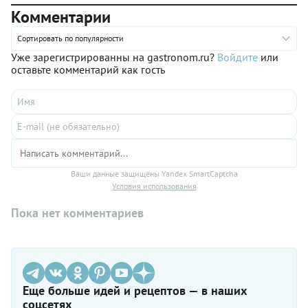
блюда, перетирают в соус, чтобы дополнить пасту или мясо.
Комментарии
Многое, конечно, решают приправы, сочетаемость
продуктов, выверенная рецептура и красивая подача. Все
это предусмотрено в бережно подобранных нами рецептах
Сортировать по популярности
с помидорами черри. Подходящий вариант найдет и гурман,
Уже зарегистрированны на gastronom.ru?
Войдите
или
и поклонник кулинарной классики, и адепт здоровых диет.
оставьте комментарий как гость
Многие блюда отлично складываются в меню неспешного, но
сытного ужина для всей семьи: например, брускетту с
прошутто можно поставить на стол вместе с тальятелле с
курицей и помидорами. А оставшиеся черри отложите на
утро, чтобы приготовить ароматную фриттату.
Ваши данные защищены Yandex SmartCaptcha
Условия использования
Пока нет комментариев
Еще больше идей и рецептов — в наших
соцсетях