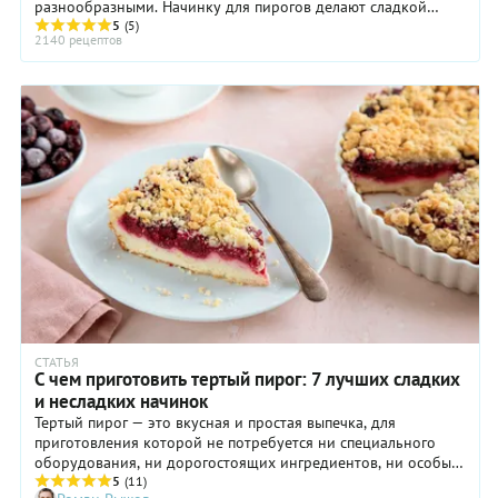
разнообразными. Начинку для пирогов делают сладкой
используйте в тесте в общей сложности 430 гр. пшеничной
(ягоды, фрукты, творог, мак) и несладкой (овощи, мясо,
5
(5)
муки высшего сорта.
2140 рецептов
рыба).Тесто для пирогов может быть дрожжевым (сдобным
или обычным), слоёным, песочным. Пироги бывают
закрытыми (кулебяка, курник), открытыми (ватрушка,
шарлотка), полуоткрытыми (расстегай, эчпочмак), в виде
рулета (штрудель).
СТАТЬЯ
С чем приготовить тертый пирог: 7 лучших сладких
и несладких начинок
Тертый пирог — это вкусная и простая выпечка, для
приготовления которой не потребуется ни специального
оборудования, ни дорогостоящих ингредиентов, ни особых
навыков. Готовят такие пироги со свежими и
5
(11)