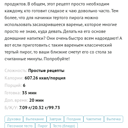
продуктов. В общем, этот рецепт просто необходим
каждому, кто готовит сладкое к чаю довольно часто. Тем
более, что для начинки тертого пирога можно
использовать засахарившееся варенье, которое многие
просто не знаю, куда девать. Делать на его основе
домашние напитки? Они очень быстро всем надоедают! А
вот если приготовить с таким вареньем классический
тертый пирог, то ваши близкие сметут его со стола за
считанные минуты. Попробуйте!
Сложность:
Простые рецепты
Калории:
607.26 ккал/порция
Порций:
6
Готовка:
35 мин
Доп. время:
20 мин
Б/Ж/У:
7.09 г/20.32 г/99.73
Духовка
Выпекание
Завтрак
Полдник
Чаепитие
Выпечка
Песочное тесто
Пирог
Тесто (блюдо)