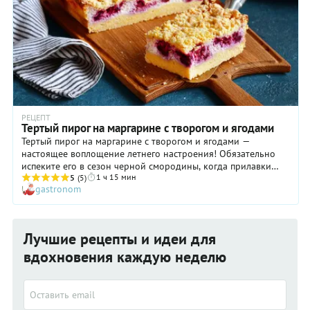
РЕЦЕПТ
Тертый пирог на маргарине с творогом и ягодами
Тертый пирог на маргарине с творогом и ягодами —
настоящее воплощение летнего настроения! Обязательно
испеките его в сезон черной смородины, когда прилавки
1 ч 15 мин
буквально ломятся от богатого урожая ягод. Но если вы
5
(5)
gastronom
затеете приготовление такого тертого пирога в другое время
года — просто используйте ягоды, заготовленные впрок, не
размораживая. В остальном положитесь на наш подробный
пошаговый рецепт, что ждет вас ниже, — приготовим и тесто,
Лучшие рецепты и идеи для
и вкусную творожную начинку, и хрустящий штрейзель.
вдохновения каждую неделю