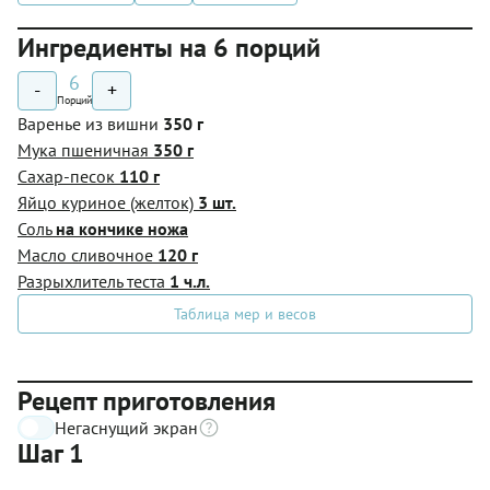
Ингредиенты на 6 порций
6
-
+
Порций
Варенье из вишни
350 г
Мука пшеничная
350 г
Сахар-песок
110 г
Яйцо куриное (желток)
3 шт.
Соль
на кончике ножа
Масло сливочное
120 г
Разрыхлитель теста
1 ч.л.
Таблица мер и весов
Рецепт приготовления
Негаснущий экран
Шаг 1