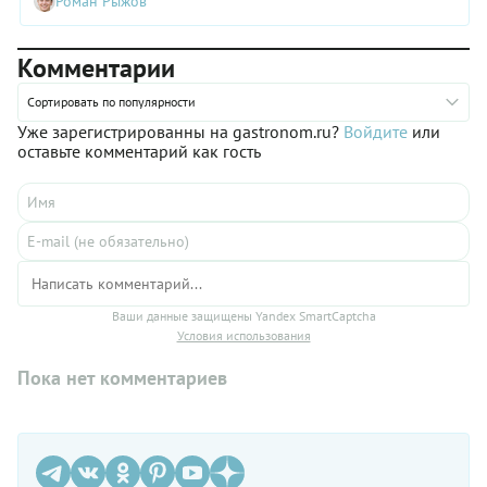
Роман Рыжов
замороженными ягодами, с цитрусовыми, с яблоками,
джемами и вареньями, а также с мясной, овощной и другой
несладкой начинкой. В подборке делимся проверенными
Комментарии
рецептами. Пеките и выбирайте лучшие сочетания.
Сортировать по популярности
Уже зарегистрированны на gastronom.ru?
Войдите
или
оставьте комментарий как гость
Ваши данные защищены Yandex SmartCaptcha
Условия использования
Пока нет комментариев