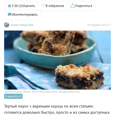
5.00 (5)
Оценить
В избранное
Поделиться
0
Комментировать
Елена Некрасова
29 апреля 2025 г.
Тертый пирог
(Фото: Фото пользователя, автора рецепта)
К рецепту
Тертый пирог с вареньем хорош по всем статьям:
готовится довольно быстро, просто и из самых доступных