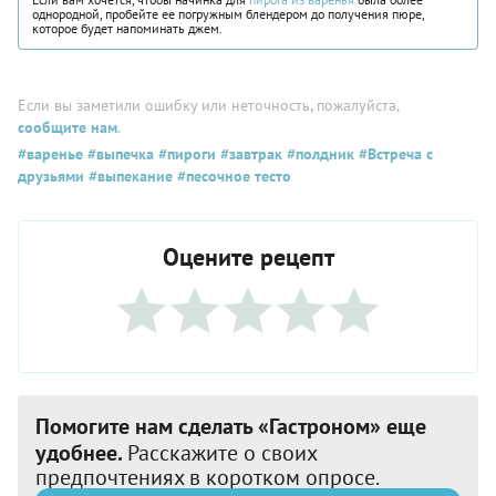
однородной, пробейте ее погружным блендером до получения пюре,
которое будет напоминать джем.
Если вы заметили ошибку или неточность, пожалуйста,
сообщите нам
.
#варенье
#выпечка
#пироги
#завтрак
#полдник
#Встреча с
друзьями
#выпекание
#песочное тесто
Оцените рецепт
Помогите нам сделать «Гастроном» еще
удобнее.
Расскажите о своих
предпочтениях в коротком опросе.