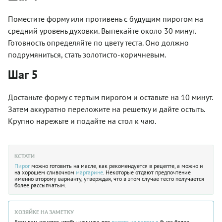
Поместите форму или противень с будущим пирогом на
средний уровень духовки. Выпекайте около 30 минут.
Готовность определяйте по цвету теста. Оно должно
подрумяниться, стать золотисто-коричневым.
Шаг 5
Достаньте форму с тертым пирогом и оставьте на 10 минут.
Затем аккуратно переложите на решетку и дайте остыть.
Крупно нарежьте и подайте на стол к чаю.
КСТАТИ
Пирог
можно готовить на масле, как рекомендуется в рецепте, а можно и
на хорошем сливочном
маргарине
. Некоторые отдают предпочтение
именно второму варианту, утверждая, что в этом случае тесто получается
более рассыпчатым.
ХОЗЯЙКЕ НА ЗАМЕТКУ
Если вам хочется, чтобы начинка для
пирога из варенья
была более