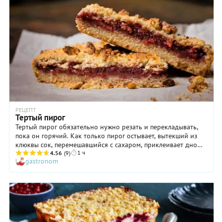
РЕЦЕПТ
Тертый пирог
Тертый пирог обязательно нужно резать и перекладывать,
пока он горячий. Как только пирог остывает, вытекший из
клюквы сок, перемешавшийся с сахаром, приклеивает дно
1 ч
пирога к противню – и отодрать его оттуда можно, только
4.56
(9)
gastronom
раскрошив кусок.