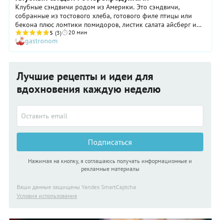
Клубные сэндвичи родом из Америки. Это сэндвичи,
собранные из тостового хлеба, готового филе птицы или
бекона плюс ломтики помидоров, листик салата айсберг и
20 мин
соус, подобный майонезу. Их впервые подали ещё в конце
5
(3)
gastronom
19 века в одном из клубов Нью-Йорка. Мы не в США, и у нас
свой взгляд на сэндвичи. В этот раз — морской взгляд.
Лучшие рецепты и идеи для
вдохновения каждую неделю
Подписаться
Нажимая на кнопку, я соглашаюсь получать информационные и
рекламные материалы
Ваши данные защищены Yandex SmartCaptcha
Условия использования