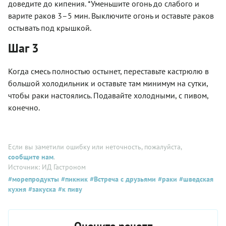
доведите до кипения. *Уменьшите огонь до слабого и
варите раков 3–5 мин. Выключите огонь и оставьте раков
остывать под крышкой.
Шаг 3
Когда смесь полностью остынет, переставьте кастрюлю в
большой холодильник и оставьте там минимум на сутки,
чтобы раки настоялись. Подавайте холодными, с пивом,
конечно.
Если вы заметили ошибку или неточность, пожалуйста,
сообщите нам
.
Источник: ИД Гастроном
#морепродукты
#пикник
#Встреча с друзьями
#раки
#шведская
кухня
#закуска
#к пиву
Оцените рецепт