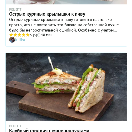
РЕЦЕПТ
Острые куриные крылышки к пиву
Острые куриные крылышки к пиву готовятся настолько
просто, что не повторить это блюдо на собственной кухне
было бы непростительной ошибкой. Особенно с учетом
40 мин
того, что оно получается необыкновенно вкусным и
5
(5)
Julika
ароматным! Да и подать такие крылышки можно вовсе не
только к пенному напитку, а и просто так, на ужин,
сопроводив зеленый салатом или картофельным пюре.
Степень остроты блюда, разумеется, можно регулировать по
собственному желанию. Можно даже вовсе не добавлять
жгучий перец и табаско, оставив только сладкую паприку!
Но все же, если речь идет именно о закуске к пиву, то
куриные крылышки точно должны быть острыми: так будет и
правильнее, и вкуснее.
РЕЦЕПТ
Клубный сэндвич с морепродуктами