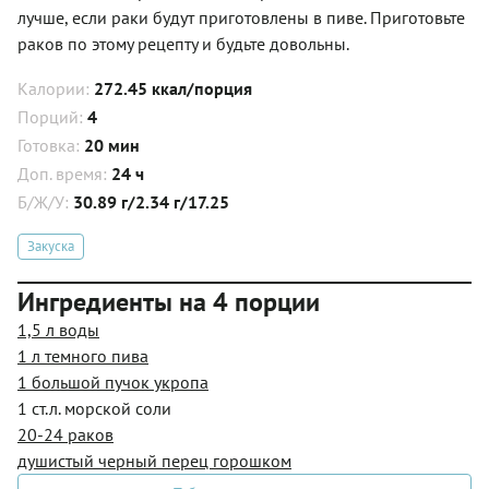
лучше, если раки будут приготовлены в пиве. Приготовьте
раков по этому рецепту и будьте довольны.
Калории:
272.45 ккал/порция
Порций:
4
Готовка:
20 мин
Доп. время:
24 ч
Б/Ж/У:
30.89 г/2.34 г/17.25
Закуска
Ингредиенты на 4 порции
1,5 л воды
1 л темного пива
1 большой пучок укропа
1 ст.л. морской соли
20-24 раков
душистый черный перец горошком