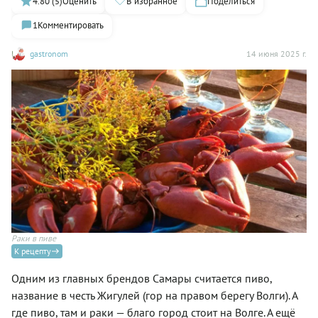
4.80 (5)
Оценить
В избранное
Поделиться
1
Комментировать
gastronom
14 июня 2025 г.
Раки в пиве
К рецепту
Одним из главных брендов Самары считается пиво,
название в честь Жигулей (гор на правом берегу Волги). А
где пиво, там и раки — благо город стоит на Волге. А ещё