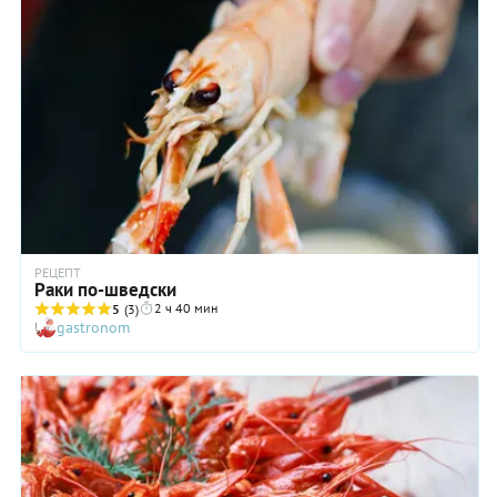
РЕЦЕПТ
Раки по-шведски
2 ч 40 мин
5
(3)
gastronom