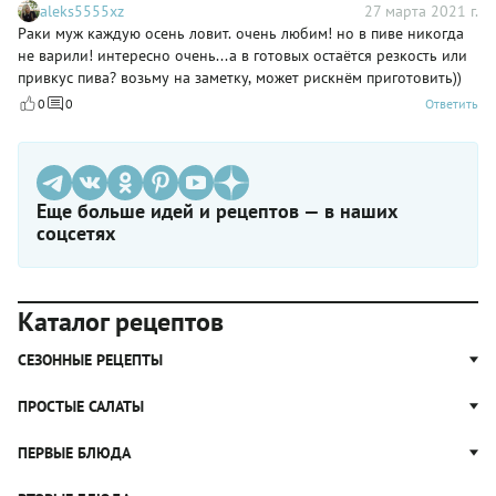
aleks5555xz
27 марта 2021 г.
Раки муж каждую осень ловит. очень любим! но в пиве никогда
не варили! интересно очень...а в готовых остаётся резкость или
привкус пива? возьму на заметку, может рискнём приготовить))
0
0
Ответить
Еще больше идей и рецептов — в наших
соцсетях
Каталог рецептов
СЕЗОННЫЕ РЕЦЕПТЫ
Рецепты из капусты
ПРОСТЫЕ САЛАТЫ
Блюда с картошкой
Простые салаты
ПЕРВЫЕ БЛЮДА
Рецепты с грибами
Салат Оливье
Яблочные пироги
Щи