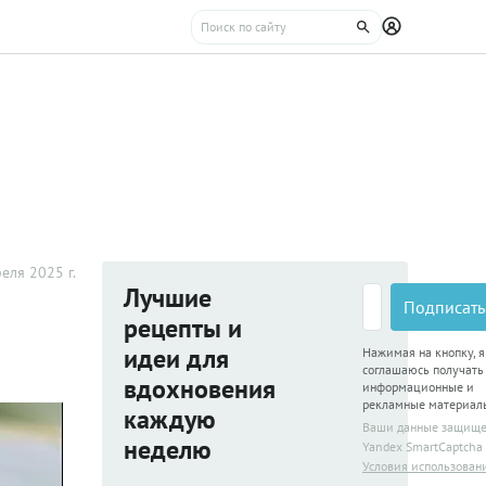
еля 2025 г.
Лучшие
Подписать
рецепты и
идеи для
Нажимая на кнопку, я
соглашаюсь получать
вдохновения
информационные и
рекламные материал
каждую
Ваши данные защищ
неделю
Yandex SmartCaptcha
Условия использован