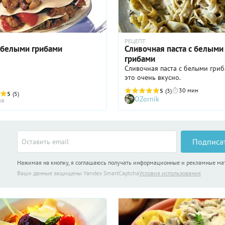
РЕЦЕПТ
с белыми грибами
Сливочная паста с белыми
грибами
Сливочная паста с белыми гри
это очень вкусно.
30 мин
5
(3)
5
(5)
OZornik
ов
Подписа
Нажимая на кнопку, я соглашаюсь получать информационные и рекламные м
Ваши данные защищены Yandex SmartCaptcha
Условия использования