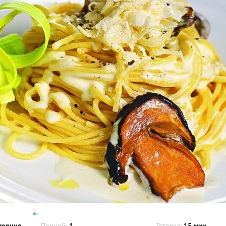
порция
Порций:
1
Готовка:
15 мин