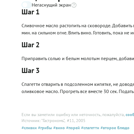
Негаснущий экран
Шаг 1
Сливочное масло растопить на сковороде. Добавит
мин. на сильном огне. Влить вино. Готовить, пока не 
Шаг 2
Приправить солью и белым молотым перцем, добавить
Шаг 3
Спагетти отварить в подсоленном кипятке, не доводя
оливковое масло. Прогреть все вместе 30 сек. Пода
Если вы заметили ошибку или неточность, пожалуйста,
соо
Источник: "Гастрономъ"
, #11, 2005
#сливки
#грибы
#вино
#порей
#спагетти
#второе блюдо