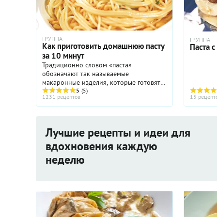
ГРУППА
ГРУППА
Как приготовить домашнюю пасту
Паста 
за 10 минут
Традиционно словом «паста»
обозначают так называемые
макаронные изделия, которые готовят
из смеси пшеничной муки и воды (или
5
(5)
1231 рецептов
15 рецепт
муки, воды и яиц), а также блюда из
этих изделий.
Лучшие рецепты и идеи для
вдохновения каждую
неделю