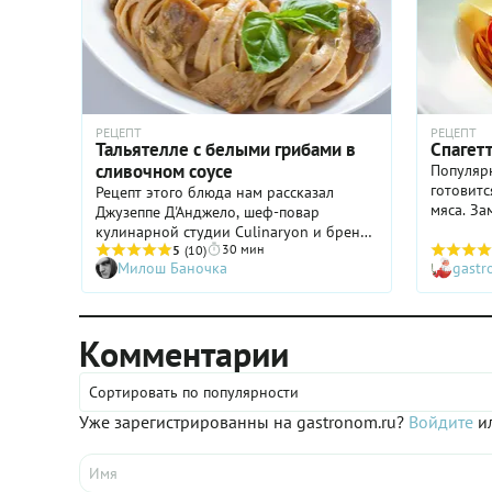
РЕЦЕПТ
РЕЦЕПТ
Тальятелле с белыми грибами в
Спагетт
сливочном соусе
Популярн
готовитс
Рецепт этого блюда нам рассказал
мяса. За
Джузеппе Д'Анджело, шеф-повар
традици
кулинарной студии Culinaryon и бренда
приобрет
30 мин
De Cecco.
5
(10)
Милош Баночка
gast
Комментарии
Сортировать по популярности
Уже зарегистрированны на gastronom.ru?
Войдите
ил