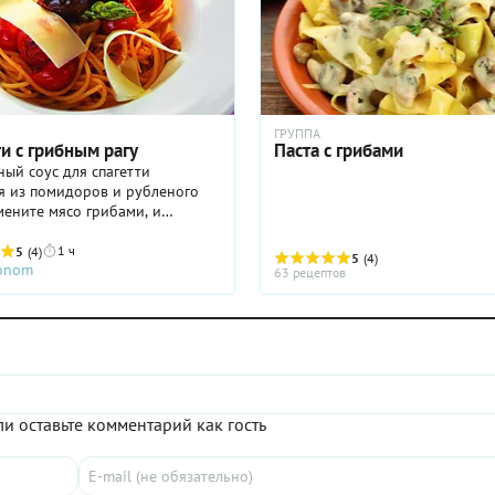
ГРУППА
и с грибным рагу
Паста с грибами
ый соус для спагетти
я из помидоров и рубленого
мените мясо грибами, и
онное итальянское блюдо
ет новые вкусовые оттенки.
1 ч
5
(4)
5
(4)
ronom
63 рецептов
и оставьте комментарий как гость