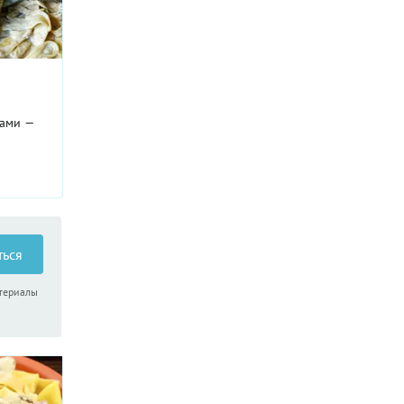
бами —
ться
атериалы