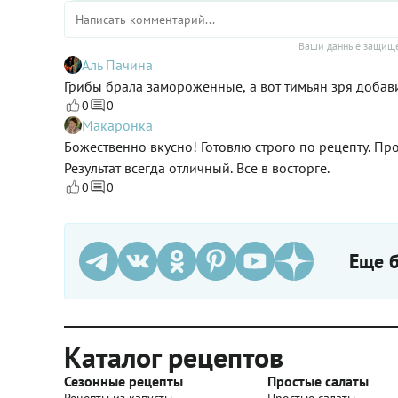
Ваши данные защище
Аль Пачина
Грибы брала замороженные, а вот тимьян зря добав
0
0
Макаронка
Божественно вкусно! Готовлю строго по рецепту. Пр
Результат всегда отличный. Все в восторге.
0
0
Еще б
Каталог рецептов
Сезонные рецепты
Простые салаты