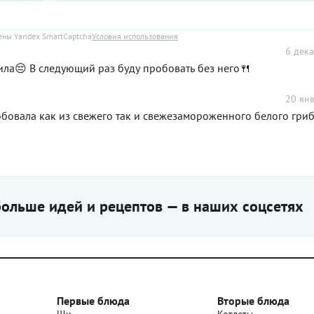
ны Yandex SmartCaptcha
Условия использования
6 дека
ила😔 В следующий раз буду пробовать без него🍴
20 янв
обовала как из свежего так и свежезамороженного белого гриб
ольше идей и рецептов — в наших соцсетях
Первые блюда
Вторые блюда