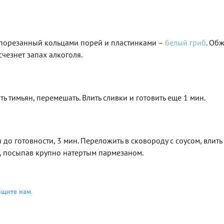
ь порезанный кольцами порей и пластинками –
белый гриб
. Об
исчезнет запах алкоголя.
 тимьян, перемешать. Влить сливки и готовить еще 1 мин.
 до готовности, 3 мин. Переложить в сковороду с соусом, влить
ть, посыпав крупно натертым пармезаном.
бщите нам
.