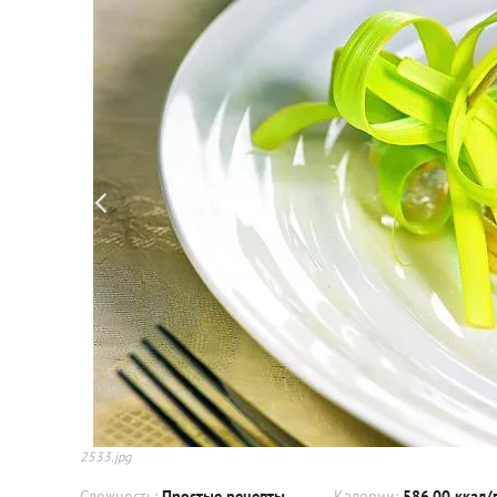
2533.jpg
Сложность:
Простые рецепты
Калории:
586.00 ккал/