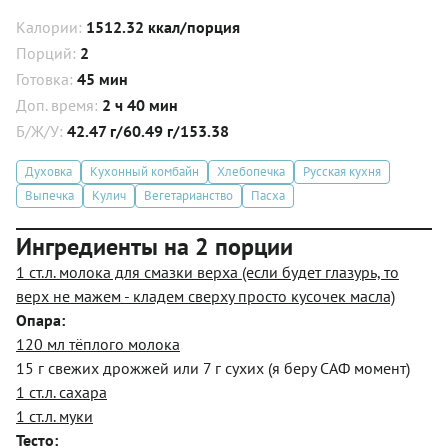
Калории:
1512.32 ккал/порция
Порций:
2
Готовка:
45 мин
Доп. время:
2 ч 40 мин
Б/Ж/У:
42.47 г/60.49 г/153.38
Духовка
Кухонный комбайн
Хлебопечка
Русская кухня
Выпечка
Кулич
Вегетарианство
Пасха
Ингредиенты на 2 порции
1 ст.л. молока для смазки верха (если будет глазурь, то
верх не мажем - кладем сверху просто кусочек масла)
Опара:
120 мл тёплого молока
15 г свежих дрожжей или 7 г сухих (я беру САФ момент)
1 ст.л. сахара
1 ст.л. муки
Тесто: