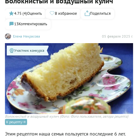
Волокнистый и воздушный кулич
4.75 (4)
Оценить
В избранное
Поделиться
13
Комментировать
Елена Некрасова
05 февраля 2025 г.
Участник конкурса
Волокнистый и воздушный кулич
(Фото: Фото пользователя, автора рецепта)
К рецепту
Этим рецептом наша семья пользуется последние 6 лет.