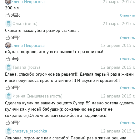
Елена Некрасова
22 марта 2017 г.
200 мл
0
0
Ответить
Ольга (гость)
21 марта 2017 г.
Скажите пожалуйста размер стакана .
0
0
Ответить
Елена Некрасова
12 апреля 2015 г.
ой, как здорово, что у всех вышло! с праздником!
0
0
Ответить
Tanana (гость)
12 апреля 2015 г.
Елена, спасибо огромное за рецепт!!! Делала первый раз в жизни
и всё получилось просто отлично !!! И вкусно и красиво!!!
0
0
Ответить
Ирина Смышляева (гость)
12 апреля 2015 г.
Сделала кулич по вашему рецепту.Супер!!!Я давно хотела сделать
куличи как у моей бабушки(к сожалению ее рецепт не
сохранился).Огромное вам спасибо,что поделились!
0
0
Ответить
chuzaya_tapochka
12 апреля 2015 г.
Леночка, огромное вам спасибо! Первый раз в жизни решила