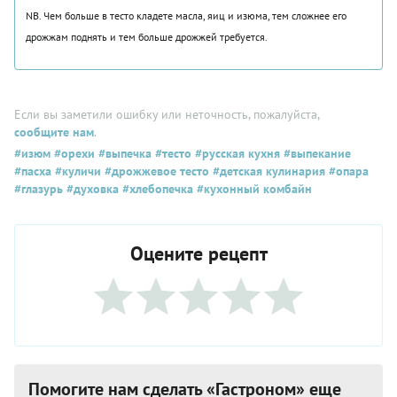
NB. Чем больше в тесто кладете масла, яиц и изюма, тем сложнее его
дрожжам поднять и тем больше дрожжей требуется.
Если вы заметили ошибку или неточность, пожалуйста,
сообщите нам
.
#изюм
#орехи
#выпечка
#тесто
#русская кухня
#выпекание
#пасха
#куличи
#дрожжевое тесто
#детская кулинария
#опара
#глазурь
#духовка
#хлебопечка
#кухонный комбайн
Оцените рецепт
Помогите нам сделать «Гастроном» еще