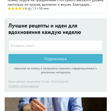
настолько он красив, ароматен и вкусен. Благодаря
2 ч 50 мин
шафрану мякиш кулича имеет эффектный ...
5
(5)
Лучшие рецепты и идеи для
вдохновения каждую неделю
Подписаться
Нажимая на кнопку, я соглашаюсь получать информационные и
рекламные материалы
Ваши данные защищены Yandex SmartCaptcha
Условия использования