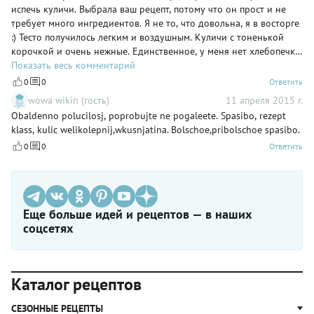
испечь куличи. Выбрала ваш рецепт, потому что он прост и не
требует много ингредиентов. Я не то, что довольна, я в восторге
:) Тесто получилось легким и воздушным. Куличи с тоненькой
корочкой и очень нежные. Единственное, у меня нет хлебопечки,
месила вручную, а точнее ложкой, потому что тесто было мягкое
Показать весь комментарий
и очень липло к рукам (делала точно по рецепту) поднялось в 3
0
0
Ответить
раза. И еще я добавила в тесто немного ванильного сахара.
wowa wikin (гость)
11 апреля 2015 г.
Аромат умопомрачительный. Всегда буду готовить по вашему
Obaldenno polucilosj, poprobujte ne pogaleete. Spasibo, rezept
рецепту и всем рекомендую хоть разок его попробовать.
klass, kulic welikolepnij,wkusnjatina. Bolschoe,pribolschoe spasibo.
0
0
Ответить
Еще больше идей и рецептов — в наших
соцсетях
Каталог рецептов
СЕЗОННЫЕ РЕЦЕПТЫ