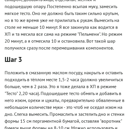
подошедшую опару. Постепенно всыпая муку, замесить
мягкое тесто. Оно не должно быть таким сильно крутым,
но в то же время уже не прилипать к рукам. Вымесить на
столе не меньше 10 минут. Я все закинула как водится в
ХП и та месила все сама на режиме "Пельмени". Но режим
20 минут, а я отмесила 10 и остановила. Вот такой шар
получился сразу после перемешивания компонентов.
Шаг 3
Положить в смазанную маслом посуду, накрыть и оставить
подходить в тёплом месте 1,5-2 часа (должно увеличиться
больше, чем в 2 раза. Это я тоже делала в ХП в режиме
"Тесто" 2,20 часа). Подошедшее тесто обмять и добавить в
него изюм, орехи и цукаты, предварительно обваленные в
небольшом количестве муки - это чтоб не оседал изюм на
дно. Слегка вымесить. Промаслить и застелить дно и стенки
формы 15 см пергаментной бумагой, оставляя "воротник"
бумаги выше формы на 8-10 см. Можно использовать и