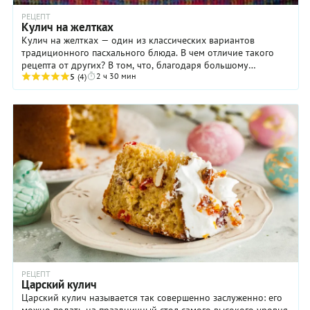
РЕЦЕПТ
Кулич на желтках
Кулич на желтках — один из классических вариантов
традиционного пасхального блюда. В чем отличие такого
рецепта от других? В том, что, благодаря большому
2 ч 30 мин
количеству желтков, кулич получается ...
5
(4)
РЕЦЕПТ
Царский кулич
Царский кулич называется так совершенно заслуженно: его
можно подать на праздничный стол самого высокого уровня,