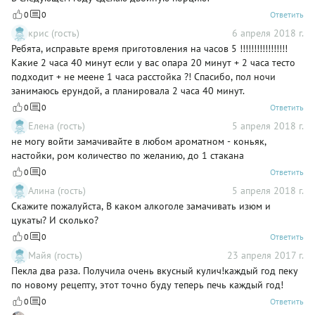
0
0
Ответить
крис (гость)
6 апреля 2018 г.
Ребята, исправьте время приготовления на часов 5 !!!!!!!!!!!!!!!!!
Какие 2 часа 40 минут если у вас опара 20 минут + 2 часа тесто
подходит + не меене 1 часа расстойка ?! Спасибо, пол ночи
занимаюсь ерундой, а планировала 2 часа 40 минут.
0
0
Ответить
Елена (гость)
5 апреля 2018 г.
не могу войти замачивайте в любом ароматном - коньяк,
настойки, ром количество по желанию, до 1 стакана
0
0
Ответить
Алина (гость)
5 апреля 2018 г.
Скажите пожалуйста, В каком алкоголе замачивать изюм и
цукаты? И сколько?
0
0
Ответить
Майя (гость)
23 апреля 2017 г.
Пекла два раза. Получила очень вкусный кулич!каждый год пеку
по новому рецепту, этот точно буду теперь печь каждый год!
0
0
Ответить