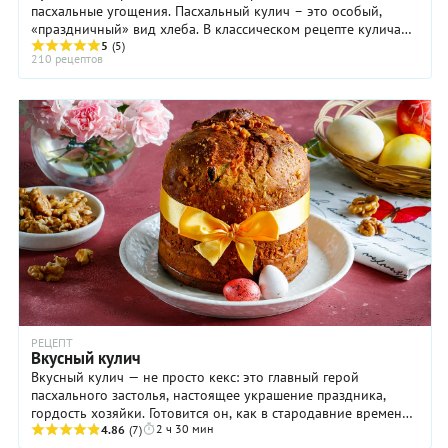
пасхальные угощения. Пасхальный кулич – это особый,
«праздничный» вид хлеба. В классическом рецепте кулича
используют дрожжевое тесто с ...
5
(5)
210 рецептов
РЕЦЕПТ
Вкусный кулич
Вкусный кулич — не просто кекс: это главный герой
пасхального застолья, настоящее украшение праздника,
гордость хозяйки. Готовится он, как в стародавние времена,
2 ч 30 мин
довольно долго, однако процесс не ...
4.86
(7)