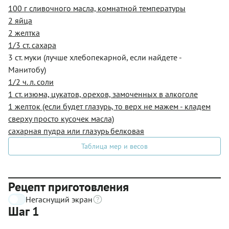
100 г сливочного масла, комнатной температуры
2 яйца
2 желтка
1/3 ст. сахара
3 ст. муки (лучше хлебопекарной, если найдете -
Манитобу)
1/2 ч. л. соли
1 ст. изюма, цукатов, орехов, замоченных в алкоголе
1 желток (если будет глазурь, то верх не мажем - кладем
сверху просто кусочек масла)
сахарная пудра или глазурь белковая
Таблица мер и весов
Рецепт приготовления
Негаснущий экран
Шаг 1