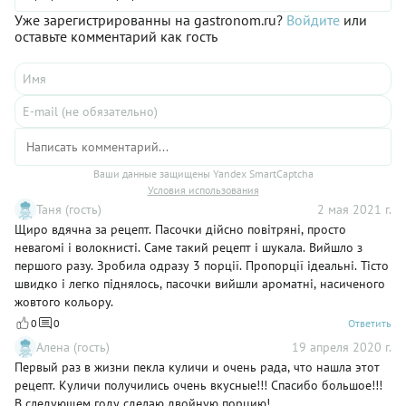
Уже зарегистрированны на gastronom.ru?
Войдите
или
оставьте комментарий как гость
Ваши данные защищены Yandex SmartCaptcha
Условия использования
Таня (гость)
2 мая 2021 г.
Щиро вдячна за рецепт. Пасочки дійсно повітряні, просто
невагомі і волокнисті. Саме такий рецепт і шукала. Вийшло з
першого разу. Зробила одразу 3 порції. Пропорції ідеальні. Тісто
швидко і легко піднялось, пасочки вийшли ароматні, насиченого
жовтого кольору.
0
0
Ответить
Алена (гость)
19 апреля 2020 г.
Первый раз в жизни пекла куличи и очень рада, что нашла этот
рецепт. Куличи получились очень вкусные!!! Спасибо большое!!!
В следующем году сделаю двойную порцию!