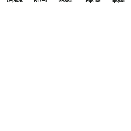
Гастрономъ
Рецепты
Заготовки
Избранное
Профиль
Главная
Рецепты
Продукты
Здоровье
Путешествия