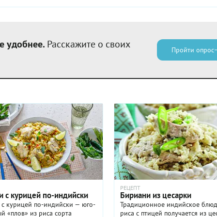
е удобнее.
Расскажите о своих
Пройти опрос
РЕЦЕПТ
и с курицей по-индийски
Бириани из цесарки
с курицей по-индийски — юго-
Традиционное индийское блюд
й «плов» из риса сорта
риса с птицей получается из ц