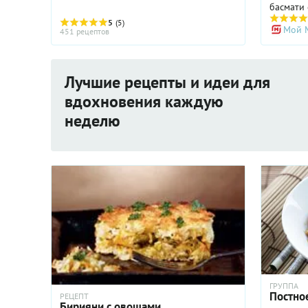
басмати 
имбиря, 
5
(5)
Мой 
Традици
451 рецептов
ярких вк
достато
неизбит
Лучшие рецепты и идеи для
из обычн
рецепте 
вдохновения каждую
готовую 
неделю
которую 
ГРУППА
Постно
РЕЦЕПТ
Бирияни с овощами