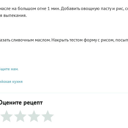
асле на большом огне 1 мин. Добавить овощную пасту и рис, с
я выпекания.
 смазать сливочным маслом. Накрыть тестом форму с рисом, посып
бщите нам
.
йская кухня
Оцените рецепт