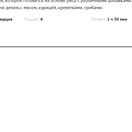
, которое готовится на основе риса с различными добавками.
о делать с мясом, курицей, креветками, грибами.
порция
Порций:
4
Готовка:
1 ч 30 мин