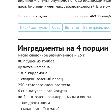
Бирияни – очень популярное блюдо индийской кухни
плов, бирияни имеет массу разновидностей. Его можн
Сложность:
средне
Калории:
469.00 ккал/
Индийская кухня
Обед
Выпечка
Вегетарианство
Ингредиенты на 4 порции
масло сливочное размягченное – 25 г
80 г сушеных грибов
щепотка шафрана
1 ч. л. кардамона
1 сладкий зеленый перец
250 г готового слоеного теста
6 ст. л. натурального йогурта
по 2 ст. л. зелени сельдерея, мяты и кинзы
1 звездочка аниса
1 стакан риса "басмати"