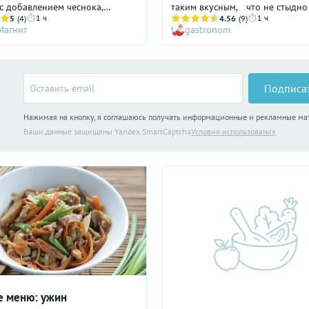
с добавлением чеснока,
таким вкусным, что не стыдно
1 ч
1 ч
чили, лайма, кинзы и мяты.
5
(4)
стол махарадже поставить!
4.56
(9)
Магнит
gastronom
онное для Индии сочетание
усов уже стало для нас
чно привычным и при этом
ым. Готовить бириани можно и
ого риса басмати, но в этом
Подписа
мы предлагаем использовать
смесь из басмати с овощами,
Нажимая на кнопку, я соглашаюсь получать информационные и рекламные м
несложно найти в магазинах.
Ваши данные защищены Yandex SmartCaptcha
Условия использования
е меню: ужин