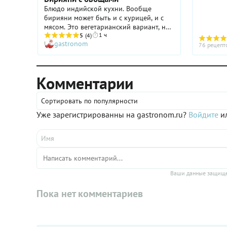
Блюдо индийской кухни. Вообще
бирияни может быть и с курицей, и с
мясом. Это вегетарианский вариант, но
1 ч
не менее вкусный.
5
(4)
gastronom
76 рецепт
Комментарии
Сортировать по популярности
Уже зарегистрированны на gastronom.ru?
Войдите
ил
Ваши данные защище
Пока нет комментариев