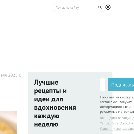
еля 2025 г.
Лучшие
Подписать
рецепты и
идеи для
Нажимая на кнопку, я
соглашаюсь получать
вдохновения
информационные и
рекламные материал
каждую
Ваши данные защищ
неделю
Yandex SmartCaptcha
Условия использован