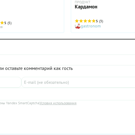
ПРОДУКТ
Кардамон
5
(3)
5
(5)
gastronom
ов
и оставьте комментарий как гость
ны Yandex SmartCaptcha
Условия использования