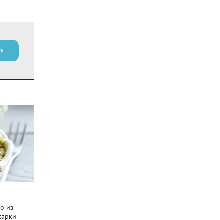
о из
есарки