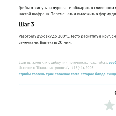
Грибы откинуть на дуршлаг и обжарить в сливочном м
настой шафрана. Перемешать и выложить в форму дл
Шаг 3
Разогреть духовку до 200ºС. Тесто раскатать в круг,
семечками. Выпекать 20 мин.
Если вы заметили ошибку или неточность, пожалуйста,
соо
Источник: "Школа гастронома"
, #15(41), 2005
#грибы
#зелень
#рис
#слоеное тесто
#второе блюдо
#инди