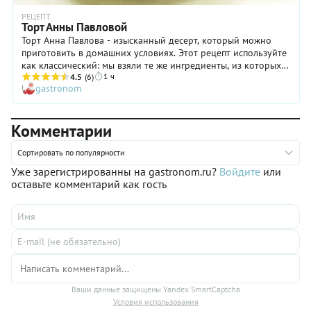
РЕЦЕПТ
Торт Анны Павловой
Торт Анна Павлова - изысканный десерт, который можно
приготовить в домашних условиях. Этот рецепт используйте
как классический: мы взяли те же ингредиенты, из которых
1 ч
когда-то его готовили на приеме в честь всемирно
4.5
(6)
gastronom
известной балерины. Основа торта - меренги или более
привычное нам по названию безе, имеющее хрустящий верх
и мягкую, легкую и нежную текстуру внутри. Торт Анны
Комментарии
Павловой, как часто называют это великолепное
произведение кондитерского искусства, станет украшением
абсолютно любого праздничного стола. Попробуйте его
Сортировать по популярности
приготовить, и даже если не все сразу получится идеально, у
Уже зарегистрированны на gastronom.ru?
Войдите
или
вас всегда есть шанс исправить маленькие недочеты в
оставьте комментарий как гость
следующий раз.
Ваши данные защищены Yandex SmartCaptcha
Условия использования