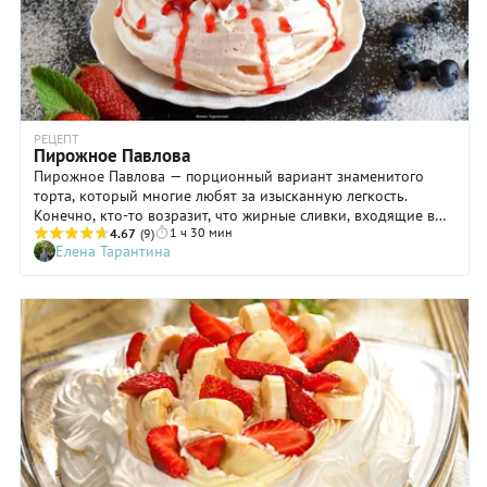
РЕЦЕПТ
Пирожное Павлова
Пирожное Павлова — порционный вариант знаменитого
торта, который многие любят за изысканную легкость.
Конечно, кто-то возразит, что жирные сливки, входящие в
1 ч 30 мин
состав десерта, никак нельзя назвать диетическим
4.67
(9)
Елена Тарантина
продуктом. Но все же, это лакомство точно менее жирное,
чем любой другой торт на бисквите или другой печеной
основе. А еще «Павлова» готовится достаточно быстро и
просто, что является огромным плюсом. Главное — не
уходить из кухни надолго и периодически наблюдать в
окошко за процессом выпекания белковой основы: она
должна сохранить красивый белый цвет и подрумяниться
лишь слегка.