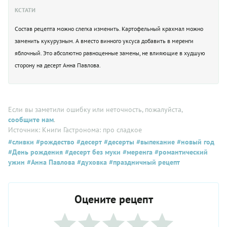
КСТАТИ
Состав рецепта можно слегка изменить. Картофельный крахмал можно
заменить кукурузным. А вместо винного уксуса добавить в меренги
яблочный. Это абсолютно равноценные замены, не влияющие в худшую
сторону на десерт Анна Павлова.
Если вы заметили ошибку или неточность, пожалуйста,
сообщите нам
.
Источник: Книги Гастронома: про сладкое
#сливки
#рождество
#десерт
#десерты
#выпекание
#новый год
#День рождения
#десерт без муки
#меренга
#романтический
ужин
#Анна Павлова
#духовка
#праздничный рецепт
Оцените рецепт