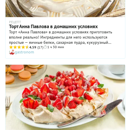
РЕЦЕПТ
Торт Анна Павлова в домашних условиях
Торт «Анна Павлова» в домашних условиях приготовить
вполне реально! Ингредиенты для него используются
простые — яичные белки, сахарная пудра, кукурузный
1 ч 30 мин
крахмал, лимонная кислота. Главное, чтобы у вас дома был
4.59
(17)
gastronom
миксер: вручную взбивать яичные белки вы будете очень
долго и упорно. Больше — никаких сложностей, особенно с
нашим пошаговым рецептом домашнего торта «Анна
Павлова». Кстати, знаете ли вы, что этот роскошный торт
был придуман в 1929 году австралийским поваром в честь
Анны Павловой, которая приехала в Австралию с турне?
Десерт стал таким же популярным, как и сама русская
балерина.