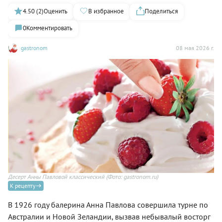
4.50 (2)
Оценить
В избранное
Поделиться
0
Комментировать
gastronom
08 мая 2026 г.
Десерт Анны Павловой классический
(Фото: gastronom.ru)
К рецепту
В 1926 году балерина Анна Павлова совершила турне по
Австралии и Новой Зеландии, вызвав небывалый восторг