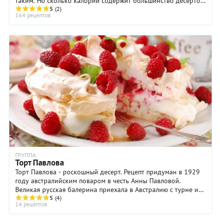
таким. Но сколько калорий содержит большинство десертов!
Иногда бывает легче отказаться ...
5
(2)
164 рецептов
ГРУППА
Торт Павлова
Торт Павлова - роскошный десерт. Рецепт придуман в 1929
году австралийским поваром в честь Анны Павловой.
Великая русская балерина приехала в Австралию с турне и
произвела фурор на сцене местного ...
5
(4)
14 рецептов