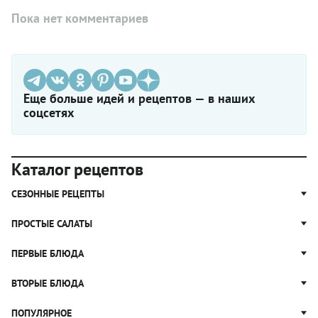
Пока нет комментариев
Еще больше идей и рецептов — в наших
соцсетях
Каталог рецептов
СЕЗОННЫЕ РЕЦЕПТЫ
Рецепты из капусты
ПРОСТЫЕ САЛАТЫ
Блюда с картошкой
Простые салаты
ПЕРВЫЕ БЛЮДА
Рецепты с грибами
Салат Оливье
Яблочные пироги
Щи
ВТОРЫЕ БЛЮДА
Салат Цезарь
Рецепты с клюквой
Борщ
Салат Нисуаз
Котлеты
ПОПУЛЯРНОЕ
Блюда из тыквы
Рассольник