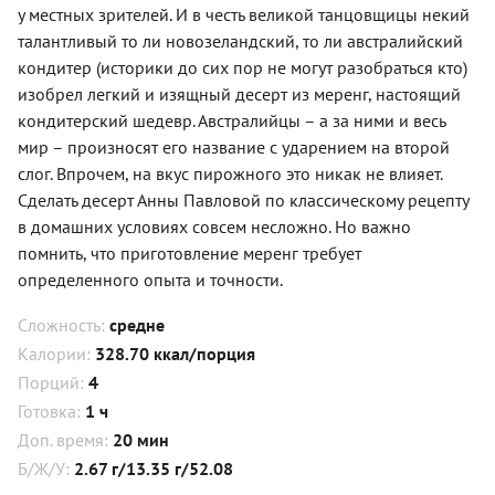
у местных зрителей. И в честь великой танцовщицы некий
талантливый то ли новозеландский, то ли австралийский
кондитер (историки до сих пор не могут разобраться кто)
изобрел легкий и изящный десерт из меренг, настоящий
кондитерский шедевр. Австралийцы – а за ними и весь
мир – произносят его название с ударением на второй
слог. Впрочем, на вкус пирожного это никак не влияет.
Сделать десерт Анны Павловой по классическому рецепту
в домашних условиях совсем несложно. Но важно
помнить, что приготовление меренг требует
определенного опыта и точности.
Сложность:
средне
Калории:
328.70 ккал/порция
Порций:
4
Готовка:
1 ч
Доп. время:
20 мин
Б/Ж/У:
2.67 г/13.35 г/52.08