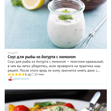
РЕЦЕПТ
Соус для рыбы из йогурта с лимоном
Соус для рыбы из йогурта с лимоном — поистине идеальный,
в чем вы легко убедитесь, если проверите на практике наш
рецепт. После этого вряд ли кому захочется иметь дело с
15 мин
магазинными заправками! Тем более что готовится соус для
5
(4)
gastronom
рыбы из йогурта без особых усилий и всего за пятнадцать
минут. Однако простота не исключает довольно вдумчивого
подхода при выборе ингредиентов и способах их
обработки. Например, розовый перец горошком мы
настоятельно рекомендуем измельчать пестиком
непосредственно перед тем, как добавлять в соус: в этом
случае он приобретет более яркий вкус и изумительный
аромат.