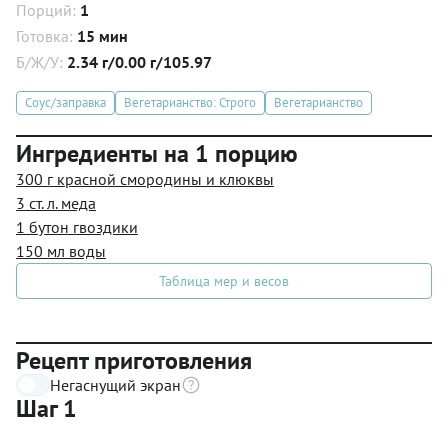
Порций:
1
Готовка:
15 мин
Б/Ж/У:
2.34 г/0.00 г/105.97
Соус/заправка
Вегетарианство: Строго
Вегетарианство
Ингредиенты на 1 порцию
300 г красной смородины и клюквы
3 ст. л. меда
1 бутон гвоздики
150 мл воды
Таблица мер и весов
Рецепт приготовления
Негаснущий экран
Шаг 1