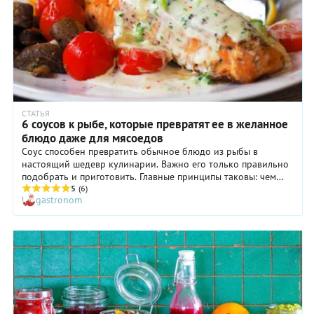
СТАТЬЯ
6 соусов к рыбе, которые превратят ее в желанное
блюдо даже для мясоедов
Соус способен превратить обычное блюдо из рыбы в
настоящий шедевр кулинарии. Важно его только правильно
подобрать и приготовить. Главные принципы таковы: чем
жирнее рыба, тем острее и кислее должен быть соус. Чем
5
(6)
gastronom
рыба нежнее, тем соус деликатнее. Чем ярче вкус рыбы, тем
нейтральнее соус — и наоборот. Правильный соус
сбалансирует вкус и добавит штрих утонченности. Он
должен быть легким дополнением, не маскировать
деликатный аромат рыбы и не перебивать натуральный
вкус.