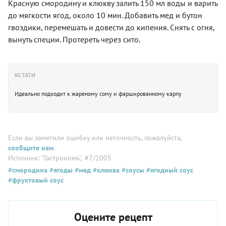
Красную смородину и клюкву залить 150 мл воды и варить
до мягкости ягод, около 10 мин. Добавить мед и бутон
гвоздики, перемешать и довести до кипения. Снять с огня,
вынуть специи. Протереть через сито.
КСТАТИ
Идеально подходит к жареному сому и фаршированному карпу
Если вы заметили ошибку или неточность, пожалуйста,
сообщите нам
.
Источник: "Гастрономъ"
, #7/2005
#смородина
#ягоды
#мед
#клюква
#соусы
#ягодный соус
#фруктовый соус
Оцените рецепт