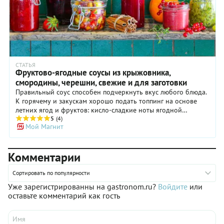
СТАТЬЯ
Фруктово-ягодные соусы из крыжовника,
смородины, черешни, свежие и для заготовки
Правильный соус способен подчеркнуть вкус любого блюда.
К горячему и закускам хорошо подать топпинг на основе
летних ягод и фруктов: кисло-сладкие ноты ягодной
заправки придадут мясу, птице, рыбе или сыру особое
5
(4)
Мой Магнит
звучание. Поспешим приготовить их, пока сезон не
закончился! Для закусок подойдут легкие и освежающие
соусы из крыжовника и смородины. Они также идеально
Комментарии
сочетаются с сырами, мясом и птицей. Для заправки горячих
блюд, особенно к мясу и птице, подойдут более
насыщенные и ароматные соусы, например, из черешни или
Сортировать по популярности
вишни. А для рыбы сделайте брусничный или апельсиновый
Уже зарегистрированны на gastronom.ru?
Войдите
или
дип. Соусы, фруктовые пасты и сиропы могут выступать
оставьте комментарий как гость
также в качестве маринада или дипа, придавая блюду
изысканный вкус и красивый вид. Среди популярных
ягодных соусов отдельно выделим чатни, ткемали и аджику.