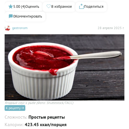
5.00 (4)
Оценить
В избранное
Поделиться
0
Комментировать
gastronom
28 апреля 2025 г.
Ягодный соус к рыбе
(Фото: Shuttestock/ТАСС)
К рецепту
Сложность:
Простые рецепты
Калории:
423.45 ккал/порция