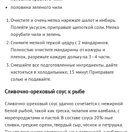
половина зеленого чили
Очистите и очень мелко нарежьте шалот и имбирь.
Полейте уксусом, приправьте щепоткой соли. Мелко
порубите чили и зелень.
Снимите мелкой теркой цедру с 2 мандаринов.
Полностью очистите мандарины от кожуры и
пленок, разрежьте каждую дольку на 3–4 части.
Смешайте все подготовленные ингредиенты, дайте
настояться в холодильнике, 15 минут. Приправьте
солью и подавайте.
Сливочно-ореховый соус к рыбе
Сливочно-ореховый соус удачно сочетается с нежирной
белой рыбой, такой как треска, тилапия или камбала, с
морепродуктами и пастой. В составе соуса 20%-ные
сливки, грецкие орехи, твердый сыр, чеснок и петрушка.
Так что вкус у него сливочный, но с остринкой, а рубленые