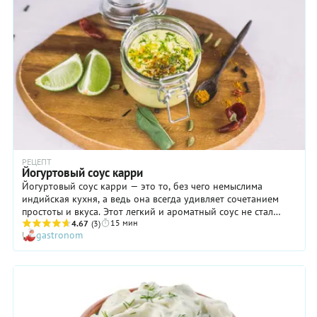
РЕЦЕПТ
Йогуртовый соус карри
Йогуртовый соус карри — это то, без чего немыслима
индийская кухня, а ведь она всегда удивляет сочетанием
простоты и вкуса. Этот легкий и ароматный соус не стал
15 мин
исключением: карри с йогуртом — вполне привычный и
4.67
(3)
gastronom
классический для южно-азиатских рецептов тандем. Подайте
йогуртовый соус карри как дополнение к закускам,
например, овощным, или в качестве сопровождения
основных блюд, преимущественно рыбных. А его
драгоценные остатки используйте для маринования любых
частей курицы — перед запеканием в духовке.