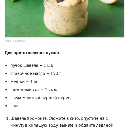
Соус из щавеля
Для приготовления нужно:
пучок щавеля
–
1 шт.
сливочное масло
–
150 г
желтки
–
3 шт.
лимонный сок
–
1 ст. л.
свежемолотый черный перец
соль
Щавель промойте, сложите в сито, опустите на 1
минуту в кипящую воду, выньте и обдайте ледяной