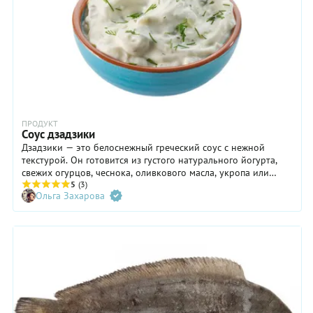
ПРОДУКТ
Соус дзадзики
Дзадзики — это белоснежный греческий соус с нежной
текстурой. Он готовится из густого натурального йогурта,
свежих огурцов, чеснока, оливкового масла, укропа или
мяты. Вкус дзадзики при этом не назойлив: освежающая
5
(3)
Ольга Захарова
кислинка, легкая пряность и чистый, летний аромат огурца.
Что еще нужно знать об этом продукте? Расскажем.