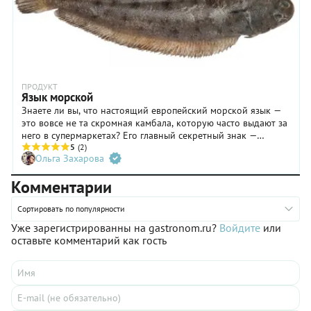
ПРОДУКТ
Язык морской
Знаете ли вы, что настоящий европейский морской язык —
это вовсе не та скромная камбала, которую часто выдают за
него в супермаркетах? Его главный секретный знак —
маленькое темное пятно на грудном плавнике, обрамленное
5
(2)
Ольга Захарова
золотистой каймой. Эта крошечная деталь отличает короля
плоских рыб от его сородичей. Откройте для себя рыбу,
Комментарии
ради которой шеф-повара Мишлен держат на кухне
отдельную сковороду.
Сортировать по популярности
Уже зарегистрированны на gastronom.ru?
Войдите
или
оставьте комментарий как гость