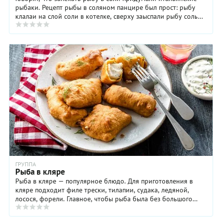
рыбаки. Рецепт рыбы в соляном панцире был прост: рыбу
клалаи на слой соли в котелке, сверху заыспали рыбу солью
так, что она полностью покрывала ...
ГРУППА
Рыба в кляре
Рыба в кляре — популярное блюдо. Для приготовления в
кляре подходит филе трески, тилапии, судака, ледяной,
лосося, форели. Главное, чтобы рыба была без большого
количества мелких косточек. Рецептов ...