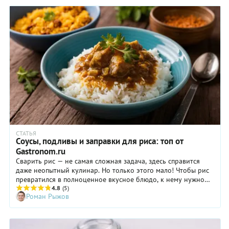
СТАТЬЯ
Соусы, подливы и заправки для риса: топ от
Gastronom.ru
Сварить рис — не самая сложная задача, здесь справится
даже неопытный кулинар. Но только этого мало! Чтобы рис
превратился в полноценное вкусное блюдо, к нему нужно
подобрать правильные соусы и заправки, согласны? Благо
4.8
(5)
Роман Рыжов
этот злак великолепно сочетается с мясом, птицей, овощами,
с морепродуктами, грибами, фруктами, с бульонами и
молоком, а значит, вариантов соусов может быть
неограниченное количество.