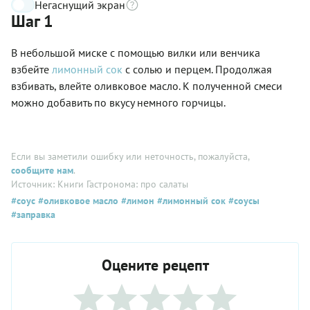
Негаснущий экран
Шаг 1
В небольшой миске с помощью вилки или венчика
взбейте
лимонный сок
с солью и перцем. Продолжая
взбивать, влейте оливковое масло. К полученной смеси
можно добавить по вкусу немного горчицы.
Если вы заметили ошибку или неточность, пожалуйста,
сообщите нам
.
Источник: Книги Гастронома: про салаты
#соус
#оливковое масло
#лимон
#лимонный сок
#соусы
#заправка
Оцените рецепт