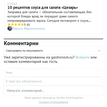
СТАТЬЯ
10 рецептов соуса для салата «Цезарь»
Заправка для салата — обязательная составляющая, без
которой блюдо вряд ли порадует даже самого
непривередливого едока. Сегодня поговорим о соусе,
который знаменит на весь мир, предложим варианты его
5
(8)
Лариса Мариночкина
приготовления, расскажем о тонкостях. Итак, соус для салата
«Цезарь»!
Комментарии
Сортировать по популярности
Уже зарегистрированны на gastronom.ru?
Войдите
или
оставьте комментарий как гость
Ваши данные защищены Yandex SmartCaptcha
Условия использования