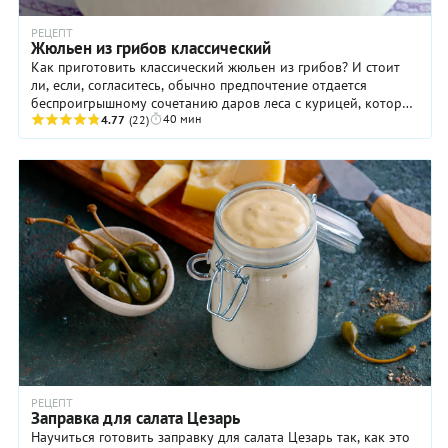
РЕЦЕПТ
Жюльен из грибов классический
Как приготовить классический жюльен из грибов? И стоит
ли, если, согласитесь, обычно предпочтение отдается
беспроигрышному сочетанию даров леса с курицей, которое
40 мин
считается более сытным и вкусным. Мы ...
4.77
(22)
РЕЦЕПТ
Заправка для салата Цезарь
Научиться готовить заправку для салата Цезарь так, как это