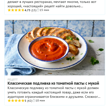
делают в лучших ресторанах, мечтают многие, только вот
хороший, «настоящий» рецепт найти довольно
15 мин
проблематично. А вот у нас таковой имеется, ...
4.73
(15)
РЕЦЕПТ
Классическая подливка из томатной пасты с мукой
Классическую подливку из томатной пасты с мукой должен
уметь готовить каждый настоящий повар, даже если его
аудитория ограничивается близкими и друзьями. Сложного
10 мин
в этом деле ничего нет, все ...
5
(42)