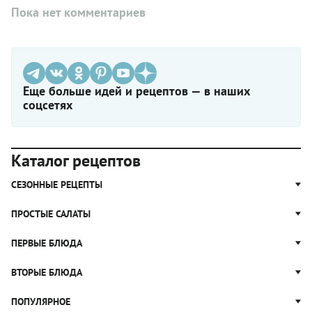
Пока нет комментариев
Еще больше идей и рецептов — в наших
соцсетях
Каталог рецептов
СЕЗОННЫЕ РЕЦЕПТЫ
Рецепты из капусты
ПРОСТЫЕ САЛАТЫ
Блюда с картошкой
Простые салаты
ПЕРВЫЕ БЛЮДА
Рецепты с грибами
Салат Оливье
Яблочные пироги
Щи
ВТОРЫЕ БЛЮДА
Салат Цезарь
Рецепты с клюквой
Борщ
Салат Нисуаз
Котлеты
ПОПУЛЯРНОЕ
Блюда из тыквы
Рассольник