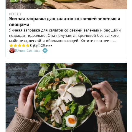
РЕЦЕПТ
Яичная заправка для салатов со свежей зеленью и
овощами
Яичная заправка для салатов со свежей зеленью и овощами
подходит идеально. Она получается кремовой без всякого
майонеза, легкой и обволакивающей. Хотите плотнее —
20 мин
добавьте больше вареных желтков. Да, в основе нашей
5
(5)
Юлия Синица
яичной заправки именно вареные желтки, растертые в
однородную массу с пряными ингредиентами и оливковым
маслом. В меру острая, сладковатая, с пикантной кислинкой
и выраженным вкусом умами благодаря рыбному соусу в
составе, эта заправка преобразит любой салат из свежих
овощей или из латука и зелени. Отлично подойдет такая
заправка к салату в стиле «цезаря». В общем, пробуйте,
наслаждайтесь и забудьте про майонез и магазинные соусы
в бутылочках на основе того же майонеза. Из указанных
ингредиентов у вас получится 180–200 мл заправки — этого
хватит на 3–4 салата для семьи.