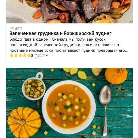
РЕЦЕПТ
Запеченная грудинка и йоркширский пудинг
Блюдо "два в одном". Сначала мы получаем кусок
превосходной запеченной грудинки, а все оставшиеся в
противне мясные соки пропитывают пудинг, превращая его
2 ч
из пустого текста в настоящий мясной пирог.
5
(4)