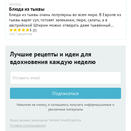
ГРУППА
Блюда из тыквы
Блюда из тыквы очень популярны во всем мире. В Европе из
тыквы варят суп, готовят запеканки, пюре, салаты, а в
австрийской Штирии можно отведать даже тыквенный
шнапс и тыквенный кофе. В Армении тыкву ...
5
(2)
1017 рецептов
Лучшие рецепты и идеи для
вдохновения каждую неделю
Подписаться
Нажимая на кнопку, я соглашаюсь получать информационные и
рекламные материалы
Ваши данные защищены Yandex SmartCaptcha
Условия использования