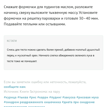
Смажьте формочки для пудингов маслом, разложите
начинку, сверху выложите тыквенную массу. Установите
формочки на решетку пароварки и готовьте 30–40 мин.
Подавайте теплыми или остывшими.
КСТАТИ
Смесь для теста можно сделать более пряной, добавив молотый душистый
перец и мускатный орех. Немного слегка обжаренного зеленого лука в
тесте тоже не помешает.
Если вы заметили ошибку или неточность, пожалуйста,
сообщите нам
.
Источник: Книги Гастронома: на пару
#курица
#тыква
#рис
#карри
#пудинг
#закуска
#рисовая мука
#синдром раздраженного кишечника
#диета при синдроме
раздраженного кишечника