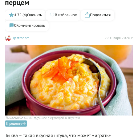
перцем
4.75 (4)
Оценить
В избранное
Поделиться
0
Комментировать
gastronom
29 января 2026 г.
Тыквенные мини-пудинги с курицей и перцем
К рецепту
Тыква – такая вкусная штука, что может «играть»