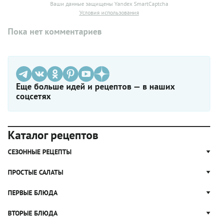
Ваши данные защищены Yandex SmartCaptcha
Условия использования
Пока нет комментариев
Еще больше идей и рецептов — в наших
соцсетях
Каталог рецептов
СЕЗОННЫЕ РЕЦЕПТЫ
Рецепты из капусты
ПРОСТЫЕ САЛАТЫ
Блюда с картошкой
Простые салаты
ПЕРВЫЕ БЛЮДА
Рецепты с грибами
Салат Оливье
Яблочные пироги
Щи
ВТОРЫЕ БЛЮДА
Салат Цезарь