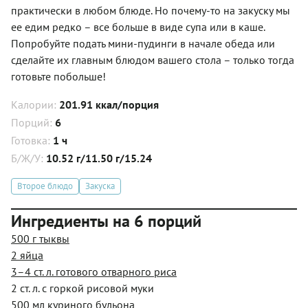
практически в любом блюде. Но почему-то на закуску мы
ее едим редко – все больше в виде супа или в каше.
Попробуйте подать мини-пудинги в начале обеда или
сделайте их главным блюдом вашего стола – только тогда
готовьте побольше!
Калории:
201.91 ккал/порция
Порций:
6
Готовка:
1 ч
Б/Ж/У:
10.52 г/11.50 г/15.24
Второе блюдо
Закуска
Ингредиенты на 6 порций
500 г тыквы
2 яйца
3–4 ст. л. готового отварного риса
2 ст. л. с горкой рисовой муки
500 мл куриного бульона