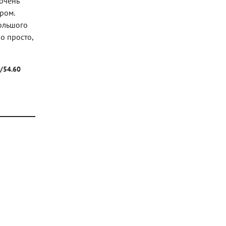
 очень
ром.
большого
о просто,
г/54.60