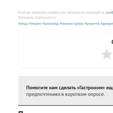
Если вы заметили ошибку или неточность, пожалуйста,
соо
Источник: Gastronom.ru
#яйца
#творог
#шоколад
#лесные орехи
#рикотта
#десерт
Помогите нам сделать «Гастроном» ещ
предпочтениях в коротком опросе.