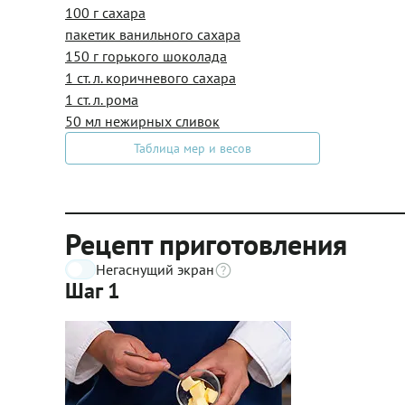
100 г сахара
пакетик ванильного сахара
150 г горького шоколада
1 ст. л. коричневого сахара
1 ст. л. рома
50 мл нежирных сливок
Таблица мер и весов
Рецепт приготовления
Негаснущий экран
Шаг 1