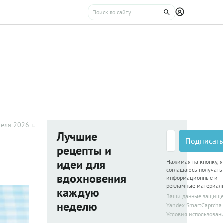
еля 2026 г.
Лучшие
Подписать
рецепты и
идеи для
Нажимая на кнопку, я
соглашаюсь получать
вдохновения
информационные и
рекламные материал
каждую
Ваши данные защищ
неделю
Yandex SmartCaptcha
Условия использован