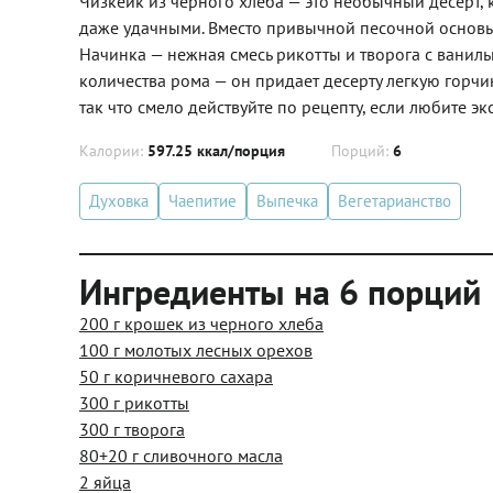
Чизкейк из черного хлеба — это необычный десерт, 
даже удачными. Вместо привычной песочной основы 
Начинка — нежная смесь рикотты и творога с ваниль
количества рома — он придает десерту легкую горчи
так что смело действуйте по рецепту, если любите эк
Калории:
597.25 ккал/порция
Порций:
6
Духовка
Чаепитие
Выпечка
Вегетарианство
Ингредиенты на 6 порций
200 г крошек из черного хлеба
100 г молотых лесных орехов
50 г коричневого сахара
300 г рикотты
300 г творога
80+20 г сливочного масла
2 яйца