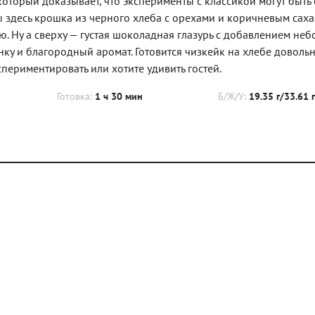
который доказывает, что эксперименты с классикой могут быть
здесь крошка из черного хлеба с орехами и коричневым саха
ю. Ну а сверху — густая шоколадная глазурь с добавлением не
нку и благородный аромат. Готовится чизкейк на хлебе довольн
спериментировать или хотите удивить гостей.
Готовка:
1 ч 30 мин
Б/Ж/У:
19.35 г/33.61 