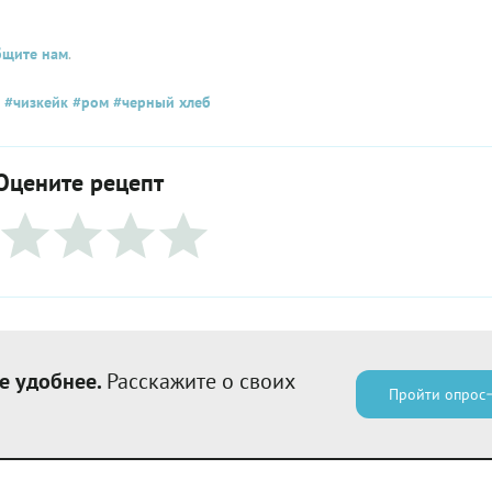
бщите нам
.
#чизкейк
#ром
#черный хлеб
Оцените рецепт
е удобнее.
Расскажите о своих
Пройти опрос