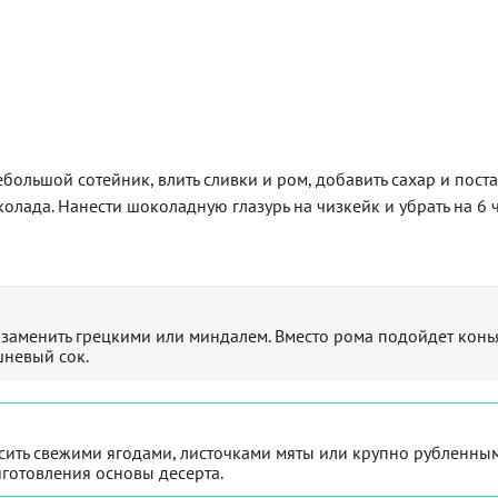
большой сотейник, влить сливки и ром, добавить сахар и поста
олада. Нанести шоколадную глазурь на чизкейк и убрать на 6 
 заменить грецкими или миндалем. Вместо рома подойдет конь
шневый сок.
сить свежими ягодами, листочками мяты или крупно рубленны
иготовления основы десерта.