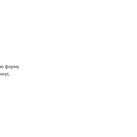
ую форму
нут,