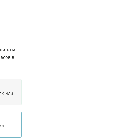
вить на
часов в
як или
ми