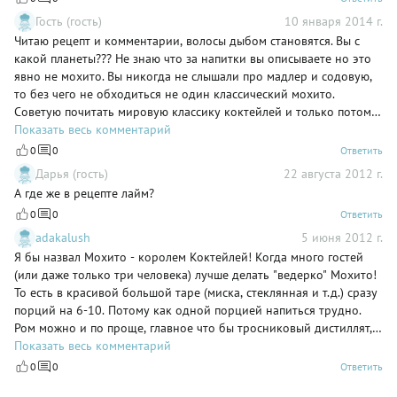
Гость (гость)
10 января 2014 г.
Читаю рецепт и комментарии, волосы дыбом становятся. Вы с
какой планеты??? Не знаю что за напитки вы описываете но это
явно не мохито. Вы никогда не слышали про мадлер и содовую,
то без чего не обходиться не один классический мохито.
Советую почитать мировую классику коктейлей и только потом
выкладывать рецепты. Сахар с кипятком в мохито, и мохито с
Показать весь комментарий
тоником это жесть...
0
0
Ответить
Дарья (гость)
22 августа 2012 г.
А где же в рецепте лайм?
0
0
Ответить
adakalush
5 июня 2012 г.
Я бы назвал Мохито - королем Коктейлей! Когда много гостей
(или даже только три человека) лучше делать "ведерко" Мохито!
То есть в красивой большой таре (миска, стеклянная и т.д.) сразу
порций на 6-10. Потому как одной порцией напиться трудно.
Ром можно и по проще, главное что бы тросниковый дистиллят, а
вот лайм и тросниковый сахар (его полтора кусочка желательно
Показать весь комментарий
добавить) не заменить. И с газировкой не делал и не буду. Как и
0
0
Ответить
со спрайтом. Только Тоник. Причем наш, украинского