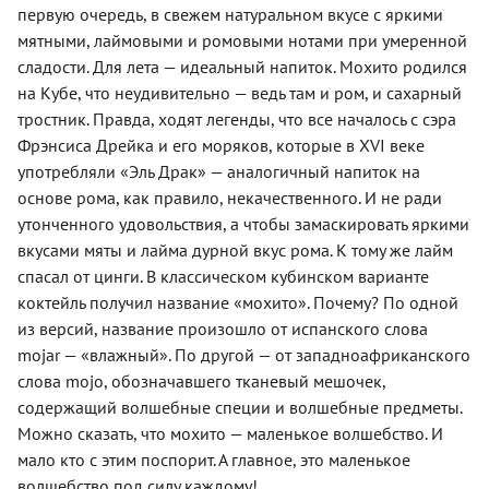
первую очередь, в свежем натуральном вкусе с яркими
мятными, лаймовыми и ромовыми нотами при умеренной
сладости. Для лета — идеальный напиток. Мохито родился
на Кубе, что неудивительно — ведь там и ром, и сахарный
тростник. Правда, ходят легенды, что все началось с сэра
Фрэнсиса Дрейка и его моряков, которые в XVI веке
употребляли «Эль Драк» — аналогичный напиток на
основе рома, как правило, некачественного. И не ради
утонченного удовольствия, а чтобы замаскировать яркими
вкусами мяты и лайма дурной вкус рома. К тому же лайм
спасал от цинги. В классическом кубинском варианте
коктейль получил название «мохито». Почему? По одной
из версий, название произошло от испанского слова
mojar — «влажный». По другой — от западноафриканского
слова mojo, обозначавшего тканевый мешочек,
содержащий волшебные специи и волшебные предметы.
Можно сказать, что мохито — маленькое волшебство. И
мало кто с этим поспорит. А главное, это маленькое
волшебство под силу каждому!