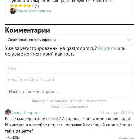
кубинского жаркого солнца, то получится мохито –
популярный во всем мире коктейль. Разберемся, как мохито
5
(5)
Ольга Косолапова
стал суперзвездой, можно ли его сделать дома и какие
незыблемые правила стоит соблюдать при приготовлении
коктейля.
Комментарии
Сортировать по популярности
Уже зарегистрированны на gastronom.ru?
Войдите
или
оставьте комментарий как гость
Ваши данные защищены Yandex SmartCaptcha
Условия использования
Алёна Спирина
12 января 2014 г.
Разве мадлер это не пестик? А содовая - не газированная вода?
И кипятка в коктейле нет, есть остывший сахарный сироп. Что не
так в рецепте?
0
0
Ответить