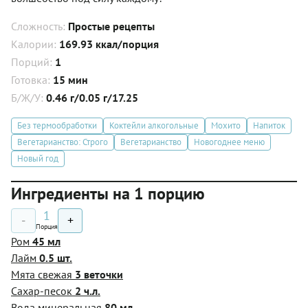
Сложность:
Простые рецепты
Калории:
169.93 ккал/порция
Порций:
1
Готовка:
15 мин
Б/Ж/У:
0.46 г/0.05 г/17.25
Без термообработки
Коктейли алкогольные
Мохито
Напиток
Вегетарианство: Строго
Вегетарианство
Новогоднее меню
Новый год
Ингредиенты на 1 порцию
1
-
+
Порция
Ром
45 мл
Лайм
0.5 шт.
Мята свежая
3 веточки
Сахар-песок
2 ч.л.
Вода минеральная
80 мл