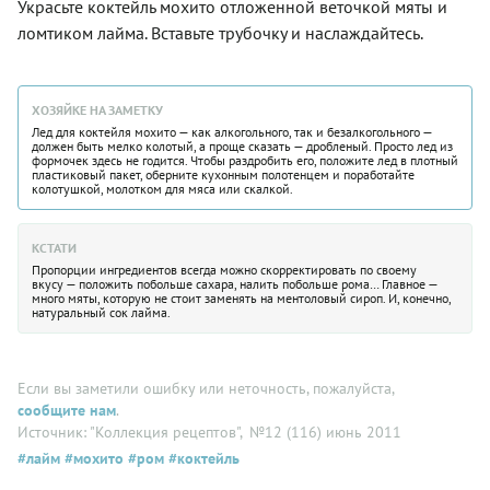
Украсьте коктейль мохито отложенной веточкой мяты и
ломтиком лайма. Вставьте трубочку и наслаждайтесь.
ХОЗЯЙКЕ НА ЗАМЕТКУ
Лед для коктейля мохито — как алкогольного, так и безалкогольного —
должен быть мелко колотый, а проще сказать — дробленый. Просто лед из
формочек здесь не годится. Чтобы раздробить его, положите лед в плотный
пластиковый пакет, оберните кухонным полотенцем и поработайте
колотушкой, молотком для мяса или скалкой.
КСТАТИ
Пропорции ингредиентов всегда можно скорректировать по своему
вкусу — положить побольше сахара, налить побольше рома… Главное —
много мяты, которую не стоит заменять на ментоловый сироп. И, конечно,
натуральный сок лайма.
Если вы заметили ошибку или неточность, пожалуйста,
сообщите нам
.
Источник: "Коллекция рецептов"
, №12 (116) июнь 2011
#лайм
#мохито
#ром
#коктейль