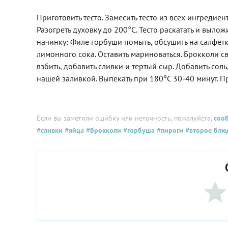
Приготовить тесто. Замесить тесто из всех ингредиен
Разогреть духовку до 200°C. Тесто раскатать и вылож
начинку: Филе горбуши помыть, обсушить на салфетке
лимонного сока. Оставить мариноваться. Брокколи св
взбить, добавить сливки и тертый сыр. Добавить сол
нашей заливкой. Выпекать при 180°C 30-40 минут. П
Если вы заметили ошибку или неточность, пожалуйста,
соо
#сливки
#яйца
#брокколи
#горбуша
#пироги
#второе блю