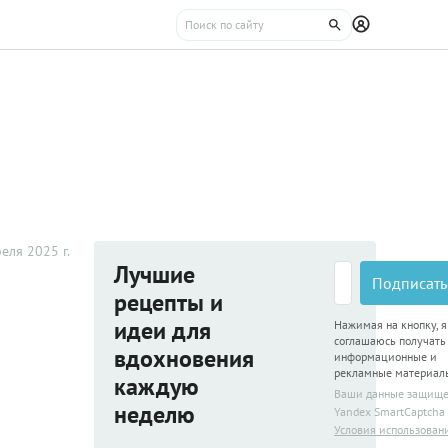
еля 2025 г.
Лучшие
Подписать
рецепты и
идеи для
Нажимая на кнопку, я
соглашаюсь получать
вдохновения
информационные и
рекламные материал
каждую
Ваши данные защищ
неделю
Yandex SmartCaptcha
Условия использован