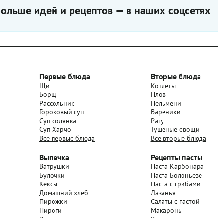
ольше идей и рецептов — в наших соцсетях
Первые блюда
Вторые блюда
Щи
Котлеты
Борщ
Плов
Рассольник
Пельмени
Гороховый суп
Вареники
Суп солянка
Рагу
Суп Харчо
Тушеные овощи
Все первые блюда
Все вторые блюда
Выпечка
Рецепты пасты
Ватрушки
Паста Карбонара
Булочки
Паста Болоньезе
Кексы
Паста с грибами
Домашний хлеб
Лазанья
Пирожки
Салаты с пастой
Пироги
Макароны