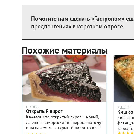
Помогите нам сделать «Гастроном» ещ
предпочтениях в коротком опросе.
Похожие материалы
ГРУППА
РЕЦЕПТ
Открытый пирог
Киш со
Кажется, что открытый пирог – новый,
Киш со 
да ещё и заморский тип пирога, потому
француз
и называем мы открытый пирог то киш,
вариант,
то тарт. Но стоит немного задуматься, и
изобрете