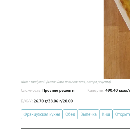
Киш с горбушей
(Фото: Фото пользователя, автора рецепта)
Сложность:
Простые рецепты
Калории:
490.40 ккал/
Б/Ж/У:
26.70 г/38.06 г/20.00
Французская кухня
Обед
Выпечка
Киш
Открыт