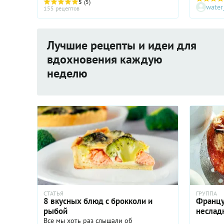
5
(5)
water
станет понятно, что наши родные
пирог го
155 рецептов
ватрушки, ...
потом о
песочны
пирога с
Лучшие рецепты и идеи для
была нас
на эту т
вдохновения каждую
появитьс
неделю
грибами 
спаржей,
Во Фран
подавать
основны
на ланч.
шпинато
пирог по
как нам 
будет ум
СТАТЬЯ
ГРУППА
8 вкусных блюд с брокколи и
Францу
рыбой
неслад
Все мы хоть раз слышали об