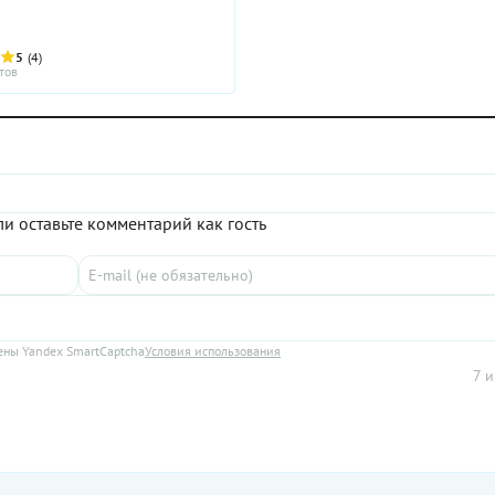
5
(4)
тов
и оставьте комментарий как гость
ны Yandex SmartCaptcha
Условия использования
7 и