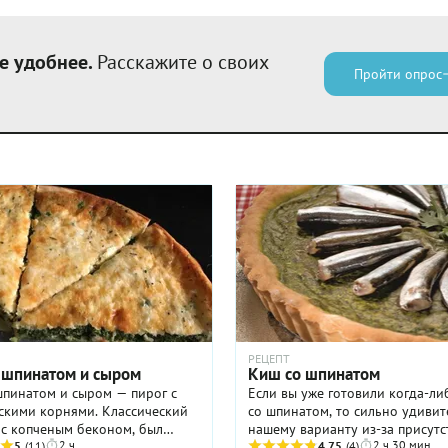
е удобнее.
Расскажите о своих
Пройти опрос
РЕЦЕПТ
 шпинатом и сыром
Киш со шпинатом
шпинатом и сыром — пирог с
Если вы уже готовили когда-ли
скими корнями. Классический
со шпинатом, то сильно удивит
 с копченым беконом, был
нашему варианту из-за присутс
2 ч
2 ч 30 мин
н в Лотарингии. Изначально
5
(11)
кильки в составе начинки. Опр
4.75
(4)