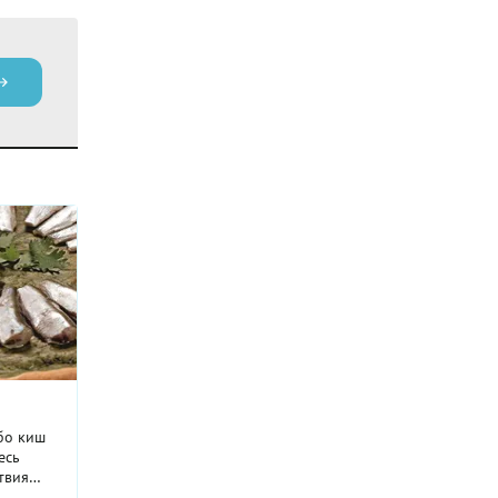
бо киш
есь
твия
авдано