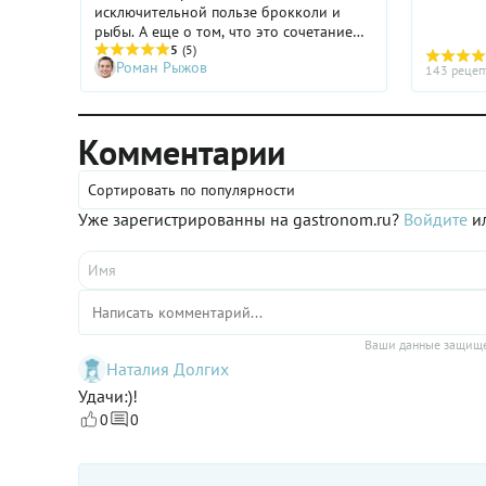
исключительной пользе брокколи и
рыбы. А еще о том, что это сочетание
продуктов скучное и безвкусное и
5
(5)
Роман Рыжов
нравится разве что фанатам здорового
143 рецеп
образа жизни. На самом деле при
умелом подходе дуэт брокколи и рыбы
превращается во вкусную пищу,
Комментарии
способную улучшить самочувствие и
настроение. Кроме того, блюда из этих
ингредиентов хороши как для
Сортировать по популярности
будничного, так и для праздничного
Уже зарегистрированны на gastronom.ru?
Войдите
ил
меню.
Ваши данные защище
Наталия Долгих
Удачи:)!
0
0