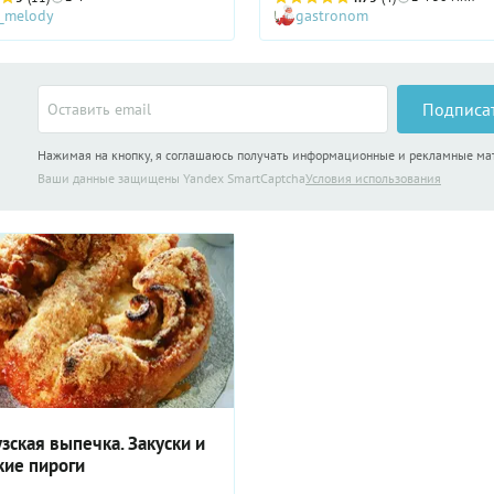
_melody
gastronom
товили на хлебном тесте, но
ли такое решение? Мы уверены,
но было заменено тонким
Эта рыбка придает блюду очен
м или слоеным. Идея открытого
интересный вкус, который выд
 яично-молочной заливкой
такой киш из ряда подобных. К
только хороша, что вариации
начинок для этого пирога суще
Подписа
ему просто не могли не
невероятное множество! Киши 
я: киш стали готовить с
грибами (лесными или шампинь
Нажимая на кнопку, я соглашаюсь получать информационные и рекламные м
и рыбой, мясом и курицей,
с овощами (от спаржи до морко
 цукини и другими овощами.
мясом и курицей, с беконом и 
Ваши данные защищены Yandex SmartCaptcha
Условия использования
ции подобные пироги принято
было бы неблагодарным делом
 в качестве закуски перед
какой из вариантом лучший.
м блюдом вместе с салатом или
Попробуйте приготовить киш с
 Когда же вам есть киш со
шпинатом по нашему рецепту и
м и сыром — решайте сами:
возможно, он уверенно войдет
лучается таким вкусным, что,
ваших любимых семейных блюд
кажется, для его дегустации
естно любое время суток!
зская выпечка. Закуски и
кие пироги