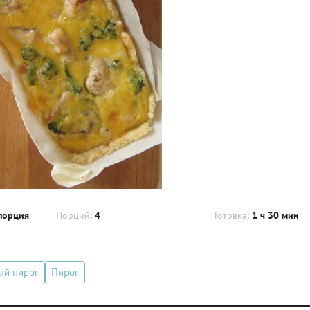
порция
Порций:
4
Готовка:
1 ч 30 мин
ый пирог
Пирог