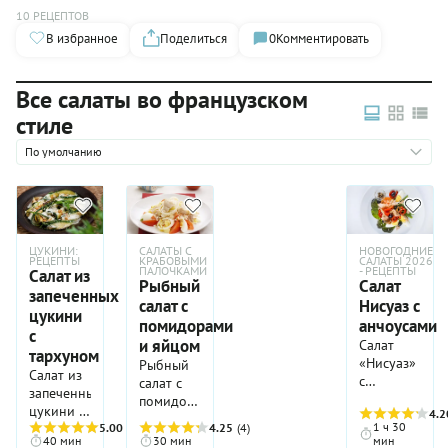
10 РЕЦЕПТОВ
В избранное
Поделиться
0
Комментировать
Все салаты во французском
стиле
По умолчанию
ЦУКИНИ:
САЛАТЫ С
НОВОГОДНИЕ
РЕЦЕПТЫ
КРАБОВЫМИ
САЛАТЫ 2026
ПАЛОЧКАМИ
- РЕЦЕПТЫ
Салат из
Рыбный
Салат
запеченных
салат с
Нисуаз с
цукини
помидорами
анчоусами
с
и яйцом
Салат
тархуном
«Нисуаз»
Рыбный
Салат из
с
салат с
запеченных
анчоусами,
помидорами
цукини с
4.2
по
и
1 ч 30
тархуном
5.00
(5)
4.25
(4)
мнению
яйцом —
40 мин
30 мин
мин
невероятно