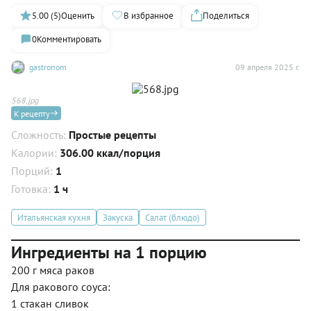
5.00 (5)
Оценить
В избранное
Поделиться
0
Комментировать
gastronom
09 апреля 2025 г.
568.jpg
К рецепту
Сложность:
Простые рецепты
Калории:
306.00 ккал/порция
Порций:
1
Готовка:
1 ч
Итальянская кухня
Закуска
Салат (блюдо)
Ингредиенты на 1 порцию
200 г мяса раков
Для ракового соуса:
1 стакан сливок