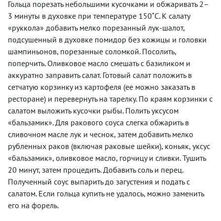
Гольца порезать небольшими кусочками и обжаривать 2–
3 минуты в духовке при температуре 150˚С. К салату
«руккола» добавить мелко порезанный лук-шалот,
подсушенный в духовке помидор без кожицы и головки
шампиньонов, порезанные соломкой. Посолить,
поперчить. Оливковое масло смешать с базиликом и
аккуратно заправить салат. Готовый салат положить в
сетчатую корзинку из картофеля (ее можно заказать в
ресторане) и перевернуть на тарелку. По краям корзинки с
салатом выложить кусочки рыбы. Полить уксусом
«бальзамик». Для ракового соуса слегка обжарить в
сливочном масле лук и чеснок, затем добавить мелко
рубленных раков (включая раковые шейки), коньяк, уксус
«бальзамик», оливковое масло, горчицу и сливки. Тушить
20 минут, затем процедить. Добавить соль и перец.
Полученный соус выпарить до загустения и подать с
салатом. Если гольца купить не удалось, можно заменить
его на форель.