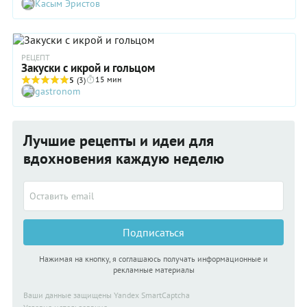
Касым Эристов
любой стол: от пикника на рыбалке до ресторана высокой
кухни.
РЕЦЕПТ
Закуски с икрой и гольцом
15 мин
5
(3)
gastronom
Лучшие рецепты и идеи для
вдохновения каждую неделю
Подписаться
Нажимая на кнопку, я соглашаюсь получать информационные и
рекламные материалы
Ваши данные защищены Yandex SmartCaptcha