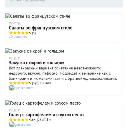
Условия использования
ГРУППА
Салаты во французском стиле
5
(5)
10 рецептов
РЕЦЕПТ
Закуска с икрой и гольцом
Вот прекрасный вариант сочетания невозможного:
недорого, вкусно, пафосно. Подойдет к вечеринке как с
банкирами и их женами, так и с братвой-одноклассниками.
10 мин
5
(5)
gastronom
РЕЦЕПТ
Голец с картофелем и соусом песто
1 ч
4.64
(28)
gastronom