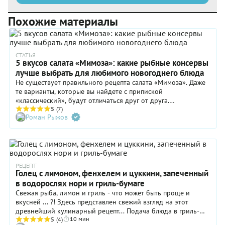
Похожие материалы
СТАТЬЯ
5 вкусов салата «Мимоза»: какие рыбные консервы
лучше выбрать для любимого новогоднего блюда
Не существует правильного рецепта салата «Мимоза». Даже
те варианты, которые вы найдете с припиской
«классический», будут отличаться друг от друга.
Удивительная особенность и большой плюс этого
5
(7)
Роман Рыжов
оригинального и простого в приготовлении салата
заключаются в его пластичности, возможности
экспериментировать и получать именно такой вкус, который
больше всего полюбится вам и гостям.
РЕЦЕПТ
Голец с лимоном, фенхелем и цуккини, запеченный
в водорослях нори и гриль-бумаге
Свежая рыба, лимон и гриль - что может быть проще и
вкусней ... ?! Здесь представлен свежий взгляд на этот
древнейший кулинарный рецепт... Подача блюда в гриль-
10 мин
бумаге выглядит очень эффектно и гармонично, украсит
5
(4)