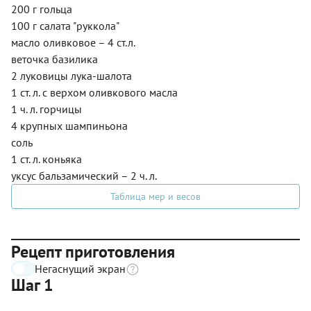
200 г гольца
100 г салата "руккола"
масло оливковое – 4 ст.л.
веточка базилика
2 луковицы лука-шалота
1 ст. л. с верхом оливкового масла
1 ч. л. горчицы
4 крупных шампиньона
соль
1 ст. л. коньяка
уксус бальзамический – 2 ч. л.
Таблица мер и весов
Рецепт приготовления
Негаснущий экран
Шаг 1