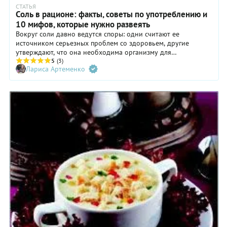
уже ждет.
СТАТЬЯ
Соль в рационе: факты, советы по употреблению и
10 мифов, которые нужно развеять
Вокруг соли давно ведутся споры: одни считают ее
источником серьезных проблем со здоровьем, другие
утверждают, что она необходима организму для
нормального функционирования. Давайте разберемся,
5
(3)
Лариса Артеменко
какую роль играет соль в нашем рационе и почему важно
соблюдать баланс потребления этого продукта. А еще
обсудим самые популярные мифы о соли — какие из них
правдивы, а какие нет.