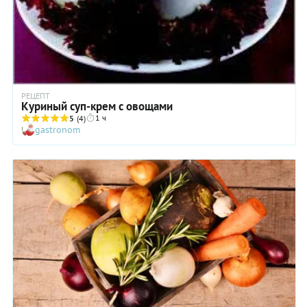
РЕЦЕПТ
Куриный суп-крем с овощами
1 ч
5
(4)
gastronom