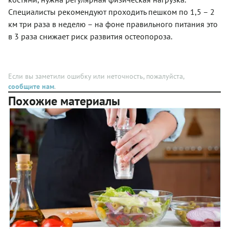
сохраняют
многих
Специалисты рекомендуют проходить пешком по 1,5 – 2
почти
кухнях
км три раза в неделю – на фоне правильного питания это
кремообразную
Ближнего
в 3 раза снижает риск развития остеопороза.
текстуру.
и
Они даже
Дальнего
немного
Востока.
похожи
В
на
зависимости
Если вы заметили ошибку или неточность, пожалуйста,
оладьи,
от
сообщите нам
.
что
состава
Похожие материалы
может
ингредиентов
сыграть
разные
на руку
виды
мамам,
карри
дети
отличаются
которых
цветом,
едят
вкусом и
творог
остротой.
очень
Но
неохотно.
вернемся
к яйцам в
карри:
рецепт
приготовления