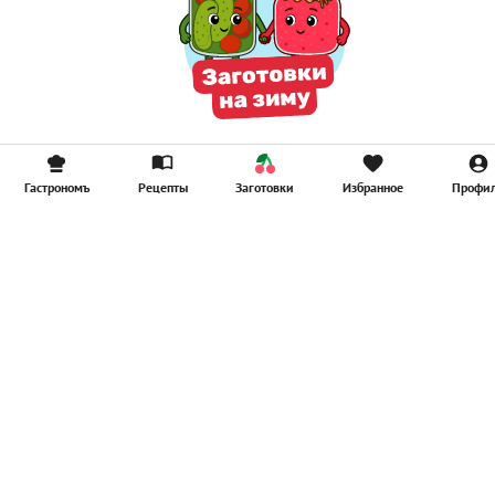
Гастрономъ
Рецепты
Заготовки
Избранное
Профи
Главная
Рецепты
Продукты
Здоровье
Путешествия
Рестораны
Новости
Реклама в ООО "Гастроном Медиа"
Контакты
Политика в отношении обработки персональных данных
Пользовательское соглашение
Политика обработки файлов cookie
Рейтинг пользователей
Архив спец. проектов
Все материалы
© ООО «Гастроном Медиа», 2008 – 2026.
Перепечатка материалов данного сайта возможна только с
письменного разрешения редакции. При цитировании ссылка на
www.gastronom.ru
обязательна.