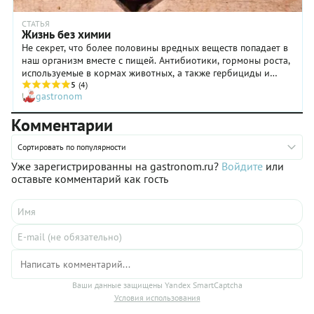
СТАТЬЯ
Жизнь без химии
Не секрет, что более половины вредных веществ попадает в
наш организм вместе с пищей. Антибиотики, гормоны роста,
используемые в кормах животных, а также гербициды и
пестициды употребляются нами внутрь в виде сочных
5
(4)
gastronom
бифштексов, салатов и десертов, вызывая самые
разнообразные проблемы со здоровьем – от банальной
Комментарии
аллергии до онкологических заболеваний. Подобные вещи
заставляют задуматься не только о плюсах технического
Сортировать по популярности
прогресса, но и о его неизбежных минусах
Уже зарегистрированны на gastronom.ru?
Войдите
или
оставьте комментарий как гость
Ваши данные защищены Yandex SmartCaptcha
Условия использования