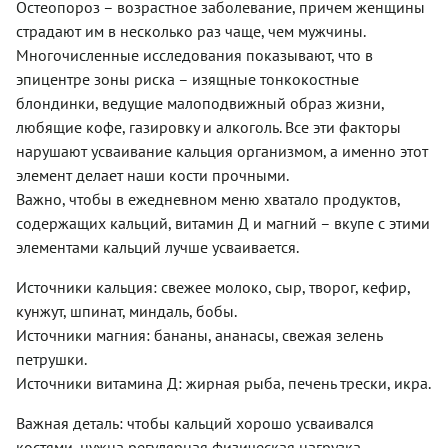
Остеопороз – возрастное заболевание, причем женщины
внимание
распространилось
страдают им в несколько раз чаще, чем мужчины.
— мы не
далеко за
добавляем
пределы
Многочисленные исследования показывают, что в
в тесто
Индии:
эпицентре зоны риска – изящные тонкокостные
слишком
вариации
блондинки, ведущие малоподвижный образ жизни,
много
встречаются
муки и не
в
любящие кофе, газировку и алкоголь. Все эти факторы
лепим из
малайзийской,
нарушают усваивание кальция организмом, а именно этот
теста
сингапурской
элемент делает наши кости прочными.
колбаску:
и даже
просто
британской
Важно, чтобы в ежедневном меню хватало продуктов,
небольшие
кухнях!
содержащих кальций, витамин Д и магний – вкупе с этими
порции
Паста
элементами кальций лучше усваивается.
творожного
карри
теста
представляет
панируем
собой
Источники кальция: свежее молоко, сыр, творог, кефир,
в муке.
измельченные
кунжут, шпинат, миндаль, бобы.
Благодаря
специи,
Источники магния: бананы, ананасы, свежая зелень
этому
смешанные
сырники
в
петрушки.
приобретают
однородную
Источники витамина Д: жирная рыба, печень трески, икра.
выраженную
пряную
корочку,
массу, и
Важная деталь: чтобы кальций хорошо усваивался
но
используется
костями, нужна регулярная физическая нагрузка.
внутри
во