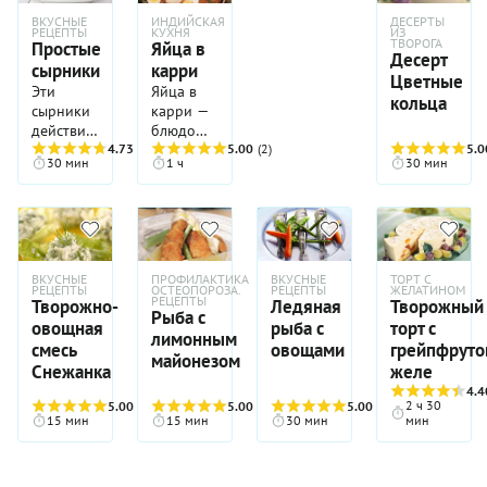
ВКУСНЫЕ
ИНДИЙСКАЯ
ДЕСЕРТЫ
РЕЦЕПТЫ
КУХНЯ
ИЗ
ТВОРОГА
Простые
Яйца в
Десерт
сырники
карри
Цветные
Эти
Яйца в
кольца
сырники
карри —
действительно
блюдо
настолько
4.73
(37)
индийской
5.00
(2)
5.0
30 мин
1 ч
30 мин
простые,
кухни,
что вы
особенно
вполне
популярное
можете
в регионе
доверить
Керала,
их
где его
ВКУСНЫЕ
ПРОФИЛАКТИКА
ВКУСНЫЕ
ТОРТ С
приготовление,
часто
РЕЦЕПТЫ
ОСТЕОПОРОЗА.
РЕЦЕПТЫ
ЖЕЛАТИНОМ
РЕЦЕПТЫ
Творожно-
Ледяная
Творожный
например,
подают
Рыба с
овощная
рыба с
торт с
ребенку
на
лимонным
младшего
завтрак.
смесь
овощами
грейпфрут
майонезом
школьного
Однако
Снежанка
желе
возраста.
благодаря
4.4
А еще
яркому
2 ч 30
5.00
(5)
5.00
(4)
5.00
(3)
15 мин
15 мин
30 мин
мин
они
вкусу и
очень
простоте
нежные!
приготовления
Обратите
оно