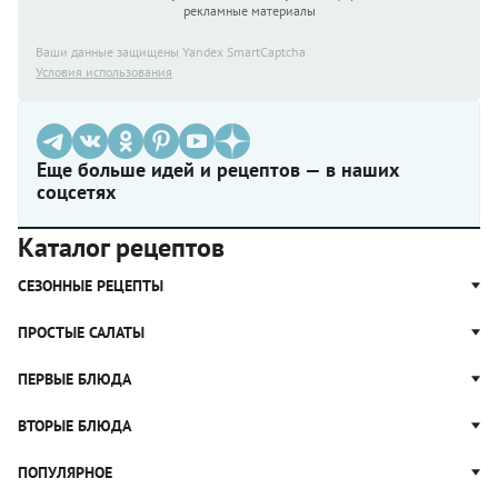
рекламные материалы
Ваши данные защищены Yandex SmartCaptcha
Условия использования
Еще больше идей и рецептов — в наших
соцсетях
Каталог рецептов
СЕЗОННЫЕ РЕЦЕПТЫ
Рецепты из капусты
ПРОСТЫЕ САЛАТЫ
Блюда с картошкой
Простые салаты
ПЕРВЫЕ БЛЮДА
Рецепты с грибами
Салат Оливье
Яблочные пироги
Щи
ВТОРЫЕ БЛЮДА
Салат Цезарь
Рецепты с клюквой
Борщ
Салат Нисуаз
Котлеты
ПОПУЛЯРНОЕ
Блюда из тыквы
Рассольник
Салат Мимоза
Плов