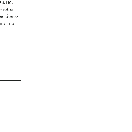
й. Но,
 чтобы
ля более
штет на