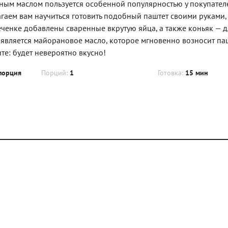
ым маслом пользуется особенной популярностью у покупателе
агаем вам научиться готовить подобный паштет своими руками,
еченке добавлены сваренные вкрутую яйца, а также коньяк — д
является майорановое масло, которое мгновенно возносит па
те: будет невероятно вкусно!
порция
Порций:
1
Готовка:
15 мин