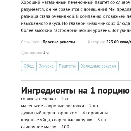
Хороший магазинный печеночный паштет со сливочн
разумеется, он не сравнится с домашним! Мы предл
разница стала очевидной. В компанию к говяжьей п
изысканного вкуса. Но главной «изюминкой» блюда 
более высокий гастрономический уровень. Вот увиди
Сложность:
Простые рецепты
Калории:
223.00 ккал/
Доп. время:
1 ч
Обед
Закуска
Паштеты
Холодные закуски
Ингредиенты на 1 порцию
говяжья печенка – 1 кг
маленькие лавровые листочки – 2 шт.
душистый перец горошком – 4 горошины
крупные яйца, сваренные вкрутую – 3 шт.
сливочное масло – 100 г