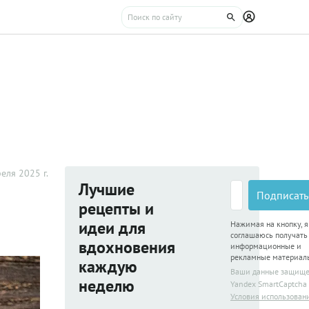
еля 2025 г.
Лучшие
Подписать
рецепты и
идеи для
Нажимая на кнопку, я
соглашаюсь получать
вдохновения
информационные и
рекламные материал
каждую
Ваши данные защищ
неделю
Yandex SmartCaptcha
Условия использован