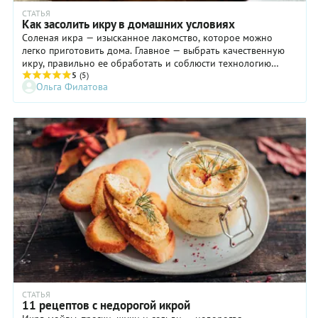
СТАТЬЯ
Как засолить икру в домашних условиях
Соленая икра — изысканное лакомство, которое можно
легко приготовить дома. Главное — выбрать качественную
икру, правильно ее обработать и соблюсти технологию
засолки. Расскажем, как засолить икру речной и красной
5
(5)
Ольга Филатова
рыбы, а также поделимся секретами приготовления
идеального тузлука — солевого раствора, который придает
икре неповторимый вкус.
СТАТЬЯ
11 рецептов с недорогой икрой