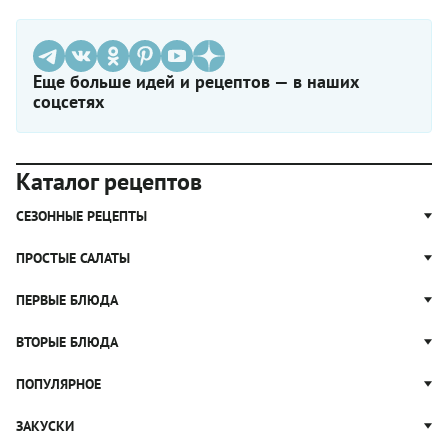
Еще больше идей и рецептов — в наших
соцсетях
Каталог рецептов
СЕЗОННЫЕ РЕЦЕПТЫ
Рецепты из капусты
ПРОСТЫЕ САЛАТЫ
Блюда с картошкой
Простые салаты
ПЕРВЫЕ БЛЮДА
Рецепты с грибами
Салат Оливье
Яблочные пироги
Щи
ВТОРЫЕ БЛЮДА
Салат Цезарь
Рецепты с клюквой
Борщ
Салат Нисуаз
Котлеты
ПОПУЛЯРНОЕ
Блюда из тыквы
Рассольник
Салат Мимоза
Плов
Гороховый суп
Пицца
ЗАКУСКИ
Крабовый салат
Пельмени
Суп солянка
Сырники