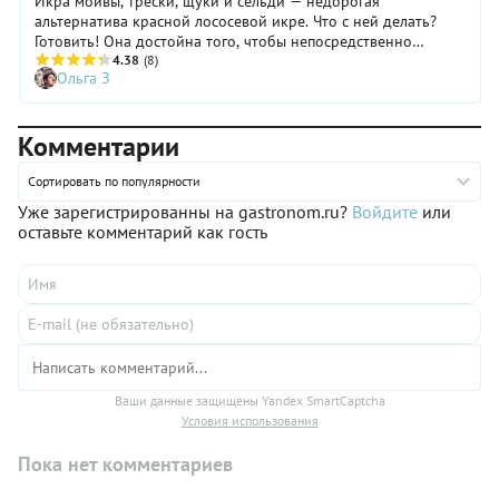
Икра мойвы, трески, щуки и сельди — недорогая
альтернатива красной лососевой икре. Что с ней делать?
Готовить! Она достойна того, чтобы непосредственно
участвовать в приготовлении блюд, влияя на их
4.38
(8)
Ольга З
консистенцию и вкус. Конечно, вариант: просто намазать на
хлеб или подать с яйцами, сваренными вкрутую, тоже никто
не отменял. Вот наши 11 идей использования недорогой
Комментарии
икры.
Сортировать по популярности
Уже зарегистрированны на gastronom.ru?
Войдите
или
оставьте комментарий как гость
Ваши данные защищены Yandex SmartCaptcha
Условия использования
Пока нет комментариев