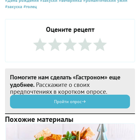
#День рождения
#закуски
#вечеринка
#романтический ужин
#закуска
#голец
Оцените рецепт
Помогите нам сделать «Гастроном» еще
удобнее.
Расскажите о своих
предпочтениях в коротком опросе.
Пройти опрос
Похожие материалы