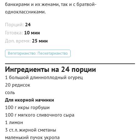
банкирами и их женами, так и с братвой-
одноклассниками.
Порций:
24
Готовка:
10 мин
Доп. время:
25 мин
Вегетарианство: Пескетарианство
Ингредиенты на 24 порции
1 большой длинноплодный огурец
20 редисок
соль
Для икорной начинки
100 г икры горбуши
100 г мягкого сливочного сыра
1 лимон
3 ст. л. жирной сметаны
маленький пучок укропа