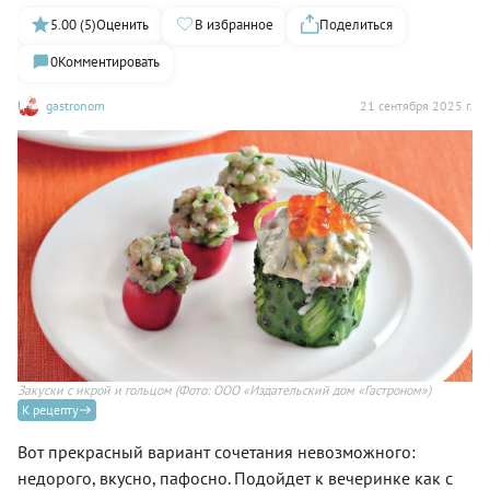
5.00 (5)
Оценить
В избранное
Поделиться
0
Комментировать
gastronom
21 сентября 2025 г.
Закуски с икрой и гольцом
(Фото: ООО «Издательский дом «Гастроном»)
К рецепту
Вот прекрасный вариант сочетания невозможного:
недорого, вкусно, пафосно. Подойдет к вечеринке как с