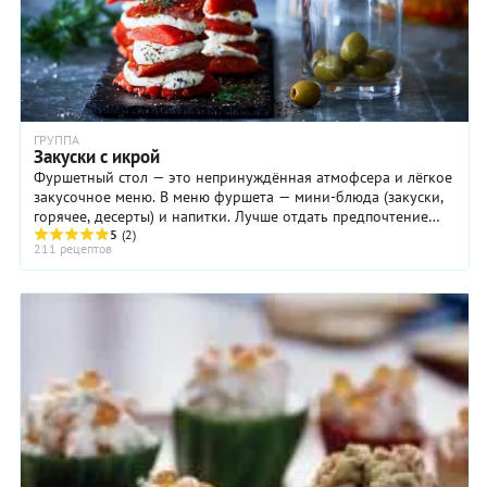
ГРУППА
Закуски с икрой
Фуршетный стол — это непринуждённая атмофсера и лёгкое
закусочное меню. В меню фуршета — мини-блюда (закуски,
горячее, десерты) и напитки. Лучше отдать предпочтение
порционным закускам, которые можно ...
5
(2)
211 рецептов