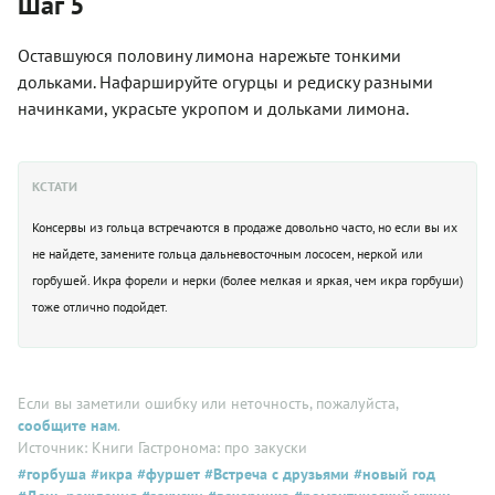
Шаг 5
Оставшуюся половину лимона нарежьте тонкими
дольками. Нафаршируйте огурцы и редиску разными
начинками, украсьте укропом и дольками лимона.
КСТАТИ
Консервы из гольца встречаются в продаже довольно часто, но если вы их
не найдете, замените гольца дальневосточным лососем, неркой или
горбушей. Икра форели и нерки (более мелкая и яркая, чем икра горбуши)
тоже отлично подойдет.
Если вы заметили ошибку или неточность, пожалуйста,
сообщите нам
.
Источник: Книги Гастронома: про закуски
#горбуша
#икра
#фуршет
#Встреча с друзьями
#новый год